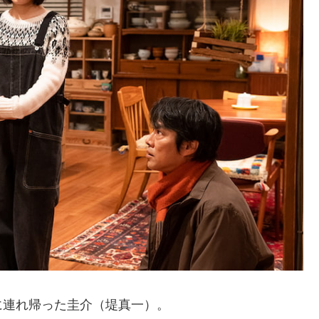
に連れ帰った圭介（堤真一）。