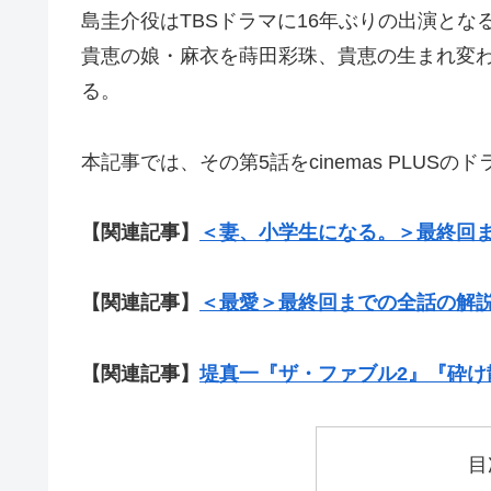
島圭介役はTBSドラマに16年ぶりの出演と
貴恵の娘・麻衣を蒔田彩珠、貴恵の生まれ変わ
る。
本記事では、その第5話をcinemas PLUS
【関連記事】
＜妻、小学生になる。＞最終回
【関連記事】
＜最愛＞最終回までの全話の解
【関連記事】
堤真一『ザ・ファブル2』『砕
目