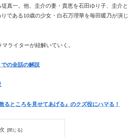
なる堤真一。他、圭介の妻・貴恵を石田ゆり子、圭介と
りである10歳の少女・白石万理華を毎田暖乃が演じ
のドラマライターが紐解いていく。
までの全話の解説
説
け散るところを見せてあげる』のクズ役にハマる！
次