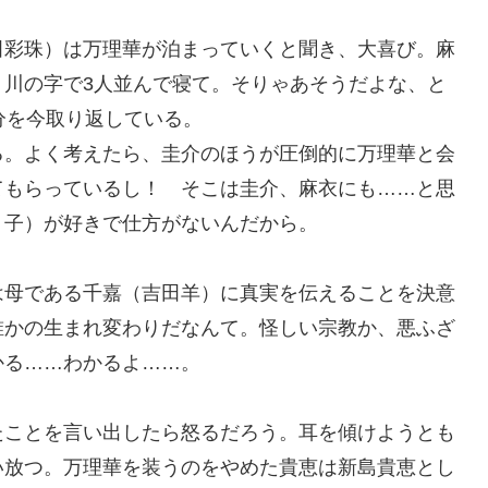
田彩珠）は万理華が泊まっていくと聞き、大喜び。麻
、川の字で3人並んで寝て。そりゃあそうだよな、と
分を今取り返している。
る。よく考えたら、圭介のほうが圧倒的に万理華と会
てもらっているし！ そこは圭介、麻衣にも……と思
り子）が好きで仕方がないんだから。
は母である千嘉（吉田羊）に真実を伝えることを決意
誰かの生まれ変わりだなんて。怪しい宗教か、悪ふざ
かる……わかるよ……。
たことを言い出したら怒るだろう。耳を傾けようとも
い放つ。万理華を装うのをやめた貴恵は新島貴恵とし