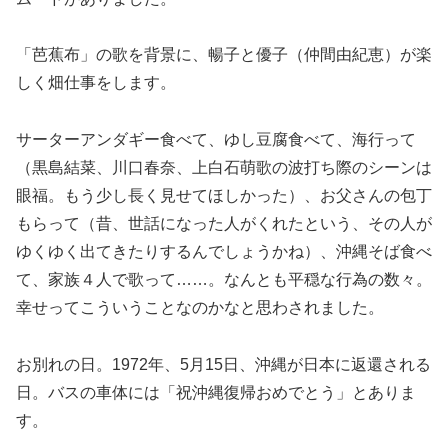
「芭蕉布」の歌を背景に、暢子と優子（仲間由紀恵）が楽
しく畑仕事をします。
サーターアンダギー食べて、ゆし豆腐食べて、海行って
（黒島結菜、川口春奈、上白石萌歌の波打ち際のシーンは
眼福。もう少し長く見せてほしかった）、お父さんの包丁
もらって（昔、世話になった人がくれたという、その人が
ゆくゆく出てきたりするんでしょうかね）、沖縄そば食べ
て、家族４人で歌って……。なんとも平穏な行為の数々。
幸せってこういうことなのかなと思わされました。
お別れの日。1972年、5月15日、沖縄が日本に返還される
日。バスの車体には「祝沖縄復帰おめでとう」とありま
す。