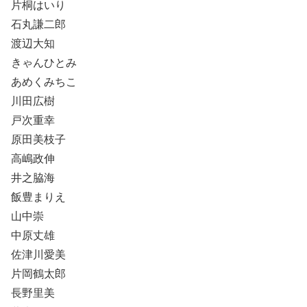
片桐はいり
石丸謙二郎
渡辺大知
きゃんひとみ
あめくみちこ
川田広樹
戸次重幸
原田美枝子
高嶋政伸
井之脇海
飯豊まりえ
山中崇
中原丈雄
佐津川愛美
片岡鶴太郎
長野里美