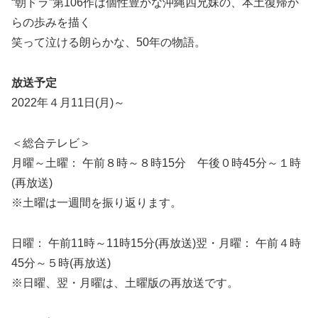
“朝ドラ”第106作は個性豊かな沖縄四兄妹の、本土復帰か
らの歩みを描く
笑って泣ける朗らかな、50年の物語。
放送予定
2022年４月11日(月)～
＜総合テレビ＞
月曜～土曜： 午前８時～８時15分 午後０時45分～１時
(再放送)
※土曜は一週間を振り返ります。
日曜： 午前11時～11時15分(再放送)翌・月曜： 午前４時
45分～５時(再放送)
※日曜、翌・月曜は、土曜版の再放送です。