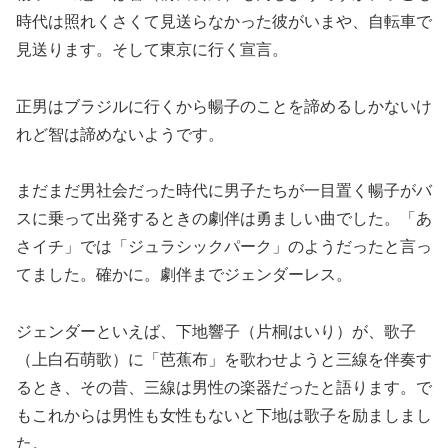
時代は照れくさくて見送らなかった彼がいまや、自転車で
見送ります。そして東京に行く宣言。
正男はブラジルに行くから暢子のことを諦めるしかないけ
れど智は諦めないようです。
まだまだ男社会だった時代に男子たちが一目置く暢子がバ
スに乗って出発するときの劇伴は勇ましい曲でした。「あ
さイチ」では「ジュラシックパーク」のようだったと言っ
てました。確かに。劇伴までジェンダーレス。
ジェンダーといえば、下地響子（片桐はいり）が、歌子
（上白石萌歌）に「芭蕉布」を歌わせようと三線を伴奏す
るとき、その昔、三線は男性の楽器だったと語ります。で
もこれからは男性も女性もないと下地は歌子を励ましまし
た。