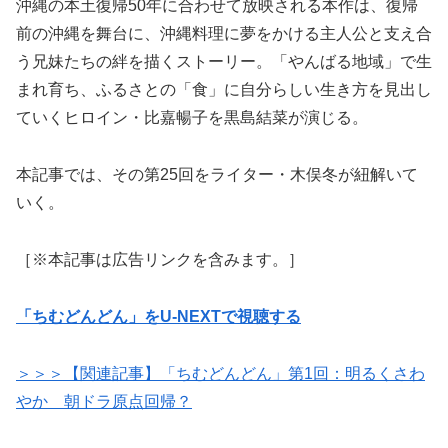
沖縄の本土復帰50年に合わせて放映される本作は、復帰
前の沖縄を舞台に、沖縄料理に夢をかける主人公と支え合
う兄妹たちの絆を描くストーリー。「やんばる地域」で生
まれ育ち、ふるさとの「食」に自分らしい生き方を見出し
ていくヒロイン・比嘉暢子を黒島結菜が演じる。
本記事では、その第25回をライター・木俣冬が紐解いて
いく。
［※本記事は広告リンクを含みます。］
「ちむどんどん」をU-NEXTで視聴する
＞＞＞【関連記事】「ちむどんどん」第1回：明るくさわ
やか 朝ドラ原点回帰？