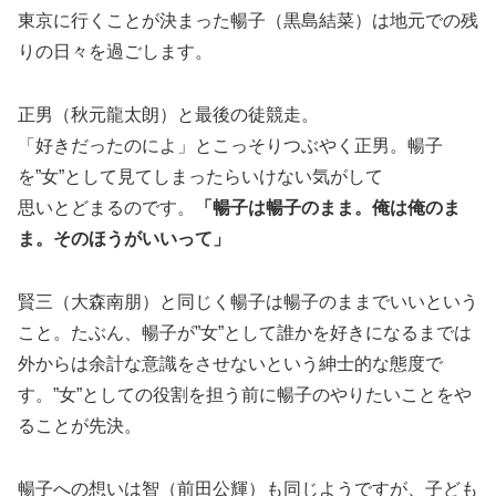
東京に行くことが決まった暢子（黒島結菜）は地元での残
りの日々を過ごします。
正男（秋元龍太朗）と最後の徒競走。
「好きだったのによ」とこっそりつぶやく正男。暢子
を”女”として見てしまったらいけない気がして
思いとどまるのです。
「暢子は暢子のまま。俺は俺のま
ま。そのほうがいいって」
賢三（大森南朋）と同じく暢子は暢子のままでいいという
こと。たぶん、暢子が”女”として誰かを好きになるまでは
外からは余計な意識をさせないという紳士的な態度で
す。”女”としての役割を担う前に暢子のやりたいことをや
ることが先決。
暢子への想いは智（前田公輝）も同じようですが、子ども