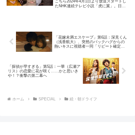
こちら2024年4月1日より放送スタートし
たNHK連続テレビ小説「虎に翼」。日本
史上で初めて法曹の世界に飛び込んだ女
性をモデルにオリジナルストーリーで描
く本作。困難な時代に生まれながらも仲
間たちと切磋琢磨...
「花嫁未満エスケープ」第6話：深見くん
（浅香航大）、突然のバックハグからの
熱いキスに視聴者一同「リピート確定」
「沼すぎる」
「探偵が早すぎる」第5話：一華（広瀬ア
リス）の恋愛に花が咲く……かと思いき
や！？衝撃の第二幕へ
ホーム
SPECIAL
続・朝ドライフ