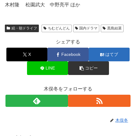
木村隆 松園武大 中野亮平 ほか
続・朝ドライフ
ちむどんどん
国内ドラマ
黒島結菜
シェアする
X
Facebook
はてブ
LINE
コピー
木俣冬をフォローする
木俣冬