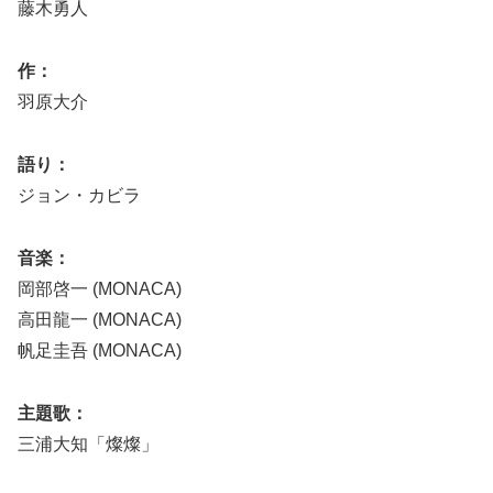
藤木勇人
作：
羽原大介
語り：
ジョン・カビラ
音楽：
岡部啓一 (MONACA)
高田龍一 (MONACA)
帆足圭吾 (MONACA)
主題歌：
三浦大知「燦燦」