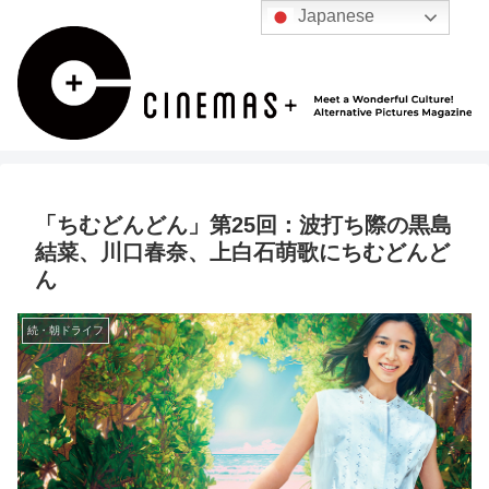
Japanese
「ちむどんどん」第25回：波打ち際の黒島
結菜、川口春奈、上白石萌歌にちむどんど
ん
続・朝ドライフ