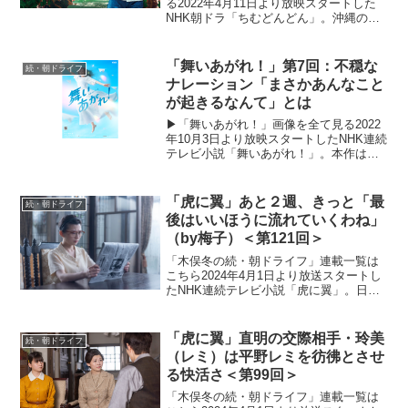
る2022年4月11日より放映スタートした
NHK朝ドラ「ちむどんどん」。沖縄の本
土復帰50年に合わせて放映される本作
は、復帰前の沖縄を舞台に、沖縄料理に
夢をかける主人公と支え合う兄妹たちの
「舞いあがれ！」第7回：不穏な
続・朝ドライフ
絆を描くストーリ...
ナレーション「まさかあんなこと
が起きるなんて」とは
▶「舞いあがれ！」画像を全て見る2022
年10月3日より放映スタートしたNHK連続
テレビ小説「舞いあがれ！」。本作は、
主人公が東大阪と自然豊かな長崎・五島
列島でさまざまな人との絆を育みなが
ら、空を飛ぶ夢に向かっていく挫折と再
「虎に翼」あと２週、きっと「最
続・朝ドライフ
生のストーリー。...
後はいいほうに流れていくわね」
（by梅子）＜第121回＞
「木俣冬の続・朝ドライフ」連載一覧は
こちら2024年4月1日より放送スタートし
たNHK連続テレビ小説「虎に翼」。日本
史上で初めて法曹の世界に飛び込んだ女
性をモデルにオリジナルストーリーで描
く本作。困難な時代に生まれながらも仲
「虎に翼」直明の交際相手・玲美
続・朝ドライフ
間たちと切磋琢磨...
（レミ）は平野レミを彷彿とさせ
る快活さ＜第99回＞
「木俣冬の続・朝ドライフ」連載一覧は