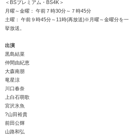
＜BSプレミアム・BS4K＞
月曜～金曜： 午前７時30分～７時45分
土曜： 午前９時45分～11時(再放送)※月曜～金曜分を一
挙放送。
出演
黒島結菜
仲間由紀恵
大森南朋
竜星涼
川口春奈
上白石萌歌
宮沢氷魚
?山田裕貴
前田公輝
山路和弘