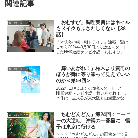
関連記事
「おむすび」調理実習にはネイル
続・朝ドライフ
もメイクもふさわしくない【38
話】
「木俣冬の続・朝ドライフ」連載一覧は
こちら2024年9月30日より放送スタート
したNHK連続テレビ小説「おむすび」。
平成“ど真ん中”の、2004年(平成16年)。ヒ
ロイン・米田結（よねだ・ゆい）は、福
岡・糸島で両親や祖父母と共に暮らして
「舞いあがれ！」柏木より貴司の
続・朝ドライフ
いた...
ほうが舞に寄り添って見えていい
のか＜第59回＞
2022年10月3日より放映スタートした
NHK連続テレビ小説「舞いあがれ！」。
本作は、主人公が東大阪と自然豊かな長
崎・五島列島でさまざまな人との絆を育
みながら、空を飛ぶ夢に向かっていく挫
折と再生のストーリー。ものづくりの
「ちむどんどん」第24回：ニーニ
続・朝ドライフ
町・東大阪で生まれ育...
ーの大逆転 沖縄の一番星に 暢
子は東京に行ける
＞＞＞「ちむどんどん」の画像を全て見