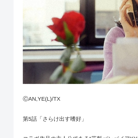
ⒸAN,YE(L)/TX
第5話「さらけ出す嗜好」