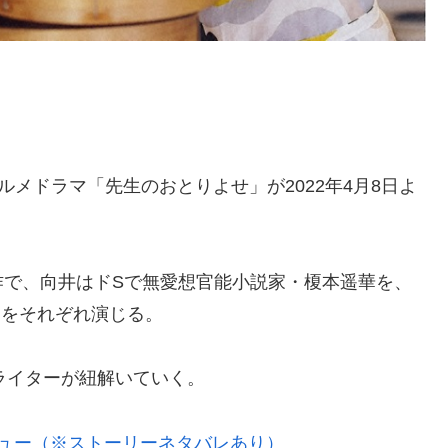
メドラマ「先生のおとりよせ」が2022年4月8日よ
作で、向井はドSで無愛想官能小説家・榎本遥華を、
くをそれぞれ演じる。
ラマライターが紐解いていく。
ビュー（※ストーリーネタバレあり）