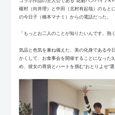
コラボ作品の主人公である“花魁バンパイアKY
榎村（向井理）と中田（北村有起哉）のもと
の今日子（橋本マナミ）からの電話だった。
「もっとお二人のことが知りたいんです。熱
気品と色気を兼ね備えた、美の化身である今
かくして、お食事会を開催することになった
め、彼女の胃袋とハートを掴む“おとりよせ”