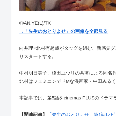
ⒸAN,YE(L)/TX
→「先生のおとりよせ」の画像を全部見る
向井理×北村有起哉がタッグを組む、新感覚グル
りスタートする。
中村明日美子、榎田ユウリの共著による同名
北村はフェミニンでドMな漫画家・中田みる
本記事では、第5話をcinemas PLUSのド
【関連記事】
「先生のおとりよせ」第1話レ