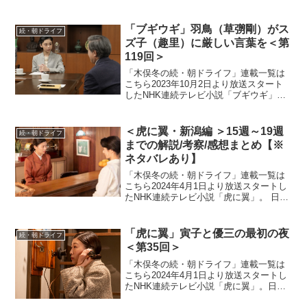
性をモデルにオリジナルストーリーで描
く本作。困難な時代に生まれながらも仲
「ブギウギ」羽鳥（草彅剛）がス
間たちと切磋琢磨...
続・朝ドライフ
ズ子（趣里）に厳しい言葉を＜第
119回＞
「木俣冬の続・朝ドライフ」連載一覧は
こちら2023年10月2日より放送スタート
したNHK連続テレビ小説「ブギウギ」。
「東京ブギウギ」や「買物ブギー」で知
られる昭和の大スター歌手・笠置シヅ子
をモデルにオリジナルストーリーで描く
＜虎に翼・新潟編 ＞15週～19週
続・朝ドライフ
本作。歌って踊る...
までの解説/考察/感想まとめ【※
ネタバレあり】
「木俣冬の続・朝ドライフ」連載一覧は
こちら2024年4月1日より放送スタートし
たNHK連続テレビ小説「虎に翼」。 日本
史上で初めて法曹の世界に飛び込んだ女
性をモデルにオリジナルストーリーで描
く本作。困難な時代に生まれながらも仲
「虎に翼」寅子と優三の最初の夜
続・朝ドライフ
間たちと切磋琢...
＜第35回＞
「木俣冬の続・朝ドライフ」連載一覧は
こちら2024年4月1日より放送スタートし
たNHK連続テレビ小説「虎に翼」。日本
史上で初めて法曹の世界に飛び込んだ女