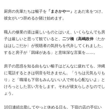
厨房の先輩たちは暢子を
「まさかやー」
とあだ名をつけ、
彼女がいつ辞めるか賭け始めます。
職人の修業の道は厳しいものとはいえ、いくらなんでも房
子は厳しいと思って観ていると、
二ツ橋（高嶋政伸
〈たか
ははしごだか〉が視聴者の気持ちを代弁してくれました。
すると房子が「因縁がある」と意味深な言葉を……。
房子の思惑を知る由もない暢子はどんなに疲れても、沖縄
に電話するときは弱音を吐きません。「うちは元気もりも
り」と「職場も下宿もみんないい人で何も心配ないよ」と
けろっとした言い方をします。それが彼女らしさなのでし
ょう。
10日連続出勤してやっと休める日も、下宿の店の手伝い