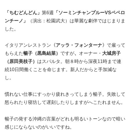
「ちむどんどん」
第6週
「ソーミンチャンプルーVSペペロ
ンチーノ」
（演出：松園武大）は華麗な劇伴ではじまりま
した。
イタリアンレストラン
〈アッラ・フォンターナ〉
で雇って
もらえた
暢子（黒島結菜）
ですが
、
オーナー・
大城房子
（原田美枝子）
はスパルタ。朝８時から深夜11時まで連
続10日間働くことを命じます。新人だからと手加減な
し。
慣れない仕事にすっかり疲れきってしまう暢子。失敗して
怒られたり寝坊して遅刻したりしますがへこたれません。
暢子の発する沖縄の言葉がどれも明るいトーンなので暗い
感じにならないのがいいですね。