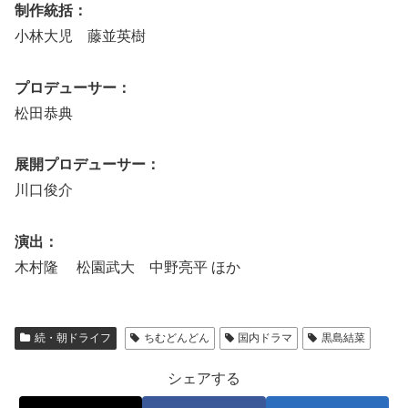
制作統括：
小林大児 藤並英樹
プロデューサー：
松田恭典
展開プロデューサー：
川口俊介
演出：
木村隆 松園武大 中野亮平 ほか
続・朝ドライフ
ちむどんどん
国内ドラマ
黒島結菜
シェアする