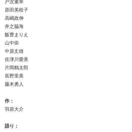
戸次重幸
原田美枝子
高嶋政伸
井之脇海
飯豊まりえ
山中崇
中原丈雄
佐津川愛美
片岡鶴太郎
長野里美
藤木勇人
作：
羽原大介
語り：