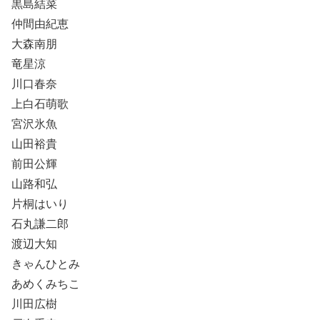
黒島結菜
仲間由紀恵
大森南朋
竜星涼
川口春奈
上白石萌歌
宮沢氷魚
山田裕貴
前田公輝
山路和弘
片桐はいり
石丸謙二郎
渡辺大知
きゃんひとみ
あめくみちこ
川田広樹