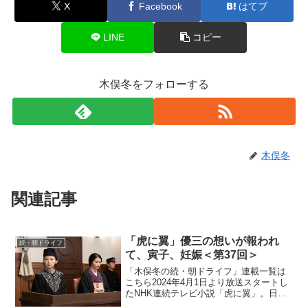
X
Facebook
はてブ
LINE
コピー
木俣冬をフォローする
木俣冬
関連記事
「虎に翼」優三の想いが報われ
続・朝ドライフ
て、寅子、妊娠＜第37回＞
「木俣冬の続・朝ドライフ」連載一覧は
こちら2024年4月1日より放送スタートし
たNHK連続テレビ小説「虎に翼」。日本
史上で初めて法曹の世界に飛び込んだ女