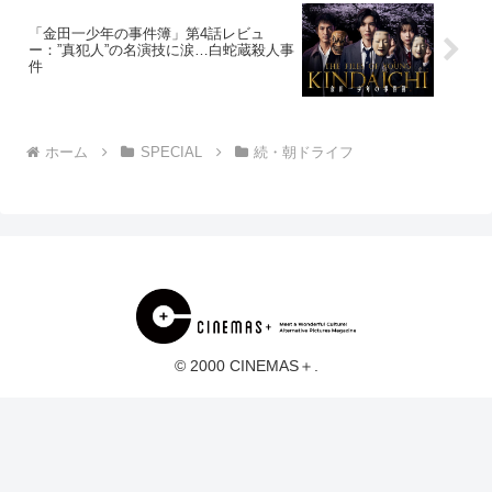
「金田一少年の事件簿」第4話レビュ
ー：”真犯人”の名演技に涙…白蛇蔵殺人事
件
ホーム
SPECIAL
続・朝ドライフ
© 2000 CINEMAS＋.