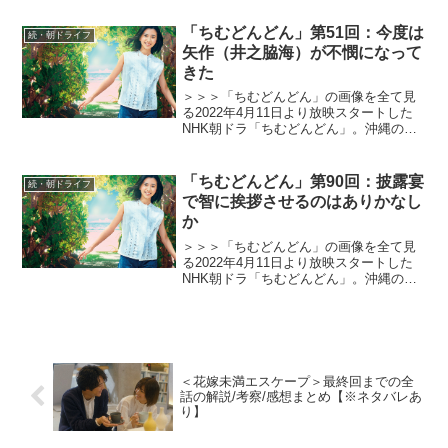
性をモデルにオリジナルストーリーで描
く本作。困難な時代に生まれながらも仲
「ちむどんどん」第51回：今度は
間たちと切磋琢磨...
続・朝ドライフ
矢作（井之脇海）が不憫になって
きた
＞＞＞「ちむどんどん」の画像を全て見
る2022年4月11日より放映スタートした
NHK朝ドラ「ちむどんどん」。沖縄の本
土復帰50年に合わせて放映される本作
は、復帰前の沖縄を舞台に、沖縄料理に
夢をかける主人公と支え合う兄妹たちの
「ちむどんどん」第90回：披露宴
続・朝ドライフ
絆を描くストーリ...
で智に挨拶させるのはありかなし
か
＞＞＞「ちむどんどん」の画像を全て見
る2022年4月11日より放映スタートした
NHK朝ドラ「ちむどんどん」。沖縄の本
土復帰50年に合わせて放映される本作
は、復帰前の沖縄を舞台に、沖縄料理に
夢をかける主人公と支え合う兄妹たちの
絆を描くストーリ...
＜花嫁未満エスケープ＞最終回までの全
話の解説/考察/感想まとめ【※ネタバレあ
り】