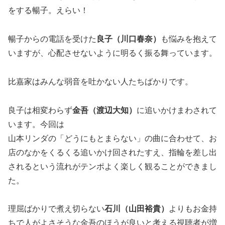
をする暢子。えらい！
暢子からの電話を受けた
良子（川口春奈）
も悩みを抱えて
いますが、心配させないように明るく振る舞っています。
比嘉家はみんな弱音を吐かない人たちばかりです。
良子は相変わらず
金吾（渡辺大知）
に追いかけまわされて
います。今回は
山本リンダの「どうにもとまらない」の曲に合わせて、お
店のなかをくるくる追いかけ回されたすえ、指輪を差し出
されるという流れがテンポよく楽しく観ることができまし
た。
理屈ばかりで煮え切らない
石川（山田裕貴）
よりもお金持
ちで人がよさそうな金吾のほうが良いと考える視聴者が増