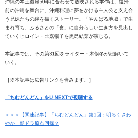
沖縄の本土復帰50年に合わせて放映される本作は、復帰
前の沖縄を舞台に、沖縄料理に夢をかける主人公と支え合
う兄妹たちの絆を描くストーリー。「やんばる地域」で生
まれ育ち、ふるさとの「食」に自分らしい生き方を見出し
ていくヒロイン・比嘉暢子を黒島結菜が演じる。
本記事では、その第31回をライター・木俣冬が紐解いて
いく。
［※本記事は広告リンクを含みます。］
「ちむどんどん」をU-NEXTで視聴する
＞＞＞【関連記事】「ちむどんどん」第1回：明るくさわ
やか 朝ドラ原点回帰？