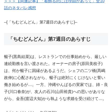
＞＞＞【関連記事】「着飾る恋には理由があって」全10
話のネタバレ感想
–{「ちむどんどん」第7週目のあらすじ}–
「ちむどんどん」第7週目のあらすじ
暢子(黒島結菜)は、レストランでの仕事始めから、厳しい
連続勤務を言い渡された。オーナーの房子(原田美枝子)
は、何か暢子に因縁があるようだ。シェフの二ツ橋(髙嶋
政伸)に心配されながら、暢子は絶対にくじけないと誓い
働き始めるが…。一方、沖縄やんばるの実家では、姉・良
子(川口春奈)が、友人の石川(山田裕貴)への思いがありな
がら、金吾(渡辺大知)から執ような求婚を受け続けて…。