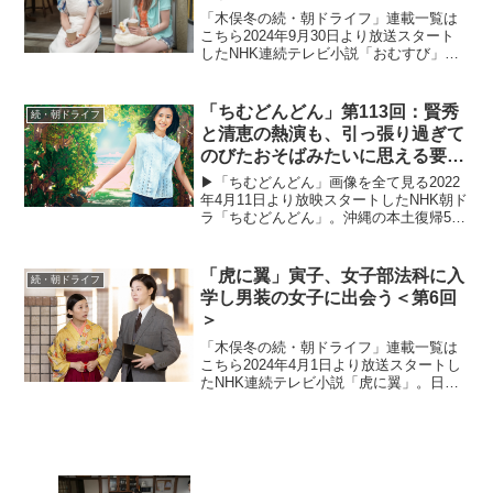
「木俣冬の続・朝ドライフ」連載一覧は
こちら2024年9月30日より放送スタート
したNHK連続テレビ小説「おむすび」。
平成“ど真ん中”の、2004年(平成16年)。ヒ
ロイン・米田結（よねだ・ゆい）は、福
岡・糸島で両親や祖父母と共に暮らして
「ちむどんどん」第113回：賢秀
続・朝ドライフ
いた...
と清恵の熱演も、引っ張り過ぎて
のびたおそばみたいに思える要因
とは
▶︎「ちむどんどん」画像を全て見る2022
年4月11日より放映スタートしたNHK朝ド
ラ「ちむどんどん」。沖縄の本土復帰50
年に合わせて放映される本作は、復帰前
の沖縄を舞台に、沖縄料理に夢をかける
主人公と支え合う兄妹たちの絆を描くス
「虎に翼」寅子、女子部法科に入
続・朝ドライフ
トーリー。...
学し男装の女子に出会う＜第6回
＞
「木俣冬の続・朝ドライフ」連載一覧は
こちら2024年4月1日より放送スタートし
たNHK連続テレビ小説「虎に翼」。日本
史上で初めて法曹の世界に飛び込んだ女
性をモデルにオリジナルストーリーで描
く本作。困難な時代に生まれながらも仲
間たちと切磋琢磨...