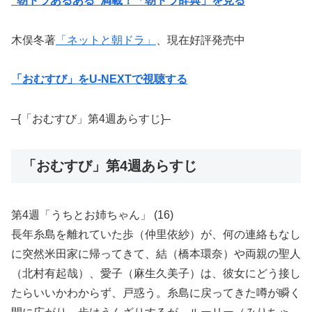
“朝ドラあるある”満載！「朝ドラ辞典」を見る
木俣冬著
「ネットと朝ドラ」
、現在好評発売中
「おむすび」をU-NEXTで視聴する
–{「おむすび」第4週あらすじ}–
「おむすび」第4週あらすじ
第4週「うちとお姉ちゃん」 (16)
長年糸島を離れていた歩（仲里依紗）が、何の連絡もなし
に突然米田家に帰ってきて、結（橋本環奈）や両親の聖人
（北村有起哉）、愛子（麻生久美子）は、彼女にどう接し
たらいいかわからず、戸惑う。糸島に戻ってきた噂が瞬く