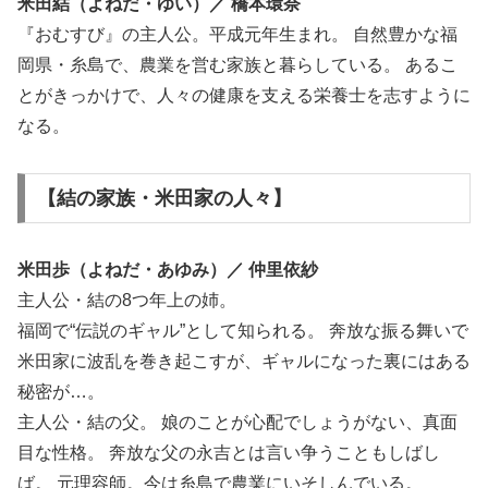
米田結（よねだ・ゆい）／ 橋本環奈
『おむすび』の主人公。平成元年生まれ。 自然豊かな福
岡県・糸島で、農業を営む家族と暮らしている。 あるこ
とがきっかけで、人々の健康を支える栄養士を志すように
なる。
【結の家族・米田家の人々】
米田歩（よねだ・あゆみ）／ 仲里依紗
主人公・結の8つ年上の姉。
福岡で“伝説のギャル”として知られる。 奔放な振る舞いで
米田家に波乱を巻き起こすが、ギャルになった裏にはある
秘密が…。
主人公・結の父。 娘のことが心配でしょうがない、真面
目な性格。 奔放な父の永吉とは言い争うこともしばし
ば。 元理容師。今は糸島で農業にいそしんでいる。