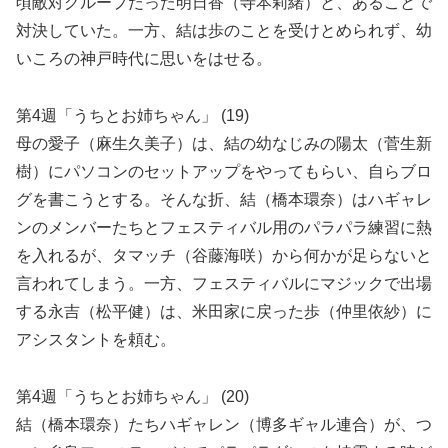
頃敵対グループだった明日香（寺本莉緒）と、あることで
対決していた。一方、結は歩のことを受けとめられず、幼
いころの神戸時代に思いをはせる。
第4週「うちとお姉ちゃん」 (19)
母の愛子（麻生久美子）は、結の幼なじみの陽太（菅生新
樹）にパソコンのセットアップをやってもらい、自らブロ
グを書こうとする。そんな折、結（橋本環奈）はハギャレ
ンのメンバーたちとフェスティバル用のパラパラ練習に熱
を入れるが、タマッチ（谷藤海咲）から何かが足らないと
言われてしまう。一方、フェスティバルにマジックで出場
する永吉（松平健）は、米田家に戻った歩（仲里依紗）に
アシスタントを頼む。
第4週「うちとお姉ちゃん」 (20)
結（橋本環奈）たちハギャレン（博多ギャル連合）が、つ