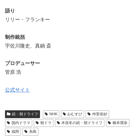
語り
リリー・フランキー
制作統括
宇佐川隆史、真鍋 斎
プロデューサー
管原 浩
公式サイト
続・朝ドライフ
NHK
おむすび
仲里依紗
国内ドラマ
朝ドラ
木俣冬の続・朝ドライフ
橋本環奈
福岡
糸島