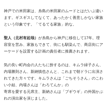
神戸での米田家は、糸島の米田家のムードとはだいぶ違い
ます。ギスギスしてなくて、あったかく善意しかない家族
という印象です。「てるてる家族」的な。
聖人（北村有起哉）
が糸島から神戸に移住して17年。理
容室を営み、家族もできて、街にも馴染んで、商店街にア
ーケードを設置する計画の責任者に推薦されます。
気の良い町内会の人たちに扮するのは、キムラ緑子さん、
内場勝則さん、新納慎也さんと、これまで朝ドラに出演さ
れてきた方々です。キムラさんは「ごちそうさん」のこわ
い小姑、内場さんは「わろてんか」の
寄席を愛する元席主、新納さんは「ブギウギ」の外国かぶ
れの演出家を演じました。