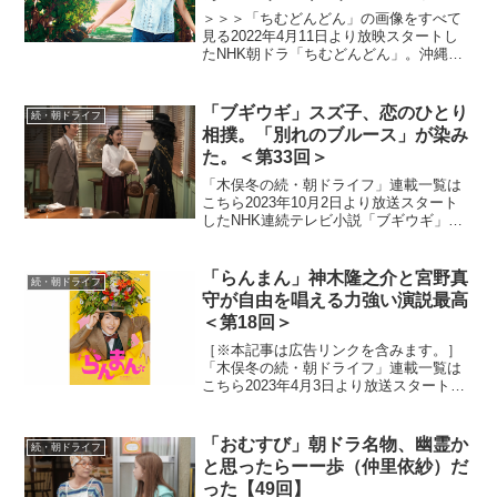
タバレあり）
＞＞＞「ちむどんどん」の画像をすべて
見る2022年4月11日より放映スタートし
たNHK朝ドラ「ちむどんどん」。沖縄の
本土復帰50年に合わせて放映される本作
は、復帰前の沖縄を舞台に、沖縄料理に
夢をかける主人公と支え合う兄妹たちの
「ブギウギ」スズ子、恋のひとり
続・朝ドライフ
絆を描くストー...
相撲。「別れのブルース」が染み
た。＜第33回＞
「木俣冬の続・朝ドライフ」連載一覧は
こちら2023年10月2日より放送スタート
したNHK連続テレビ小説「ブギウギ」。
「東京ブギウギ」や「買物ブギー」で知
られる昭和の大スター歌手・笠置シヅ子
をモデルにオリジナルストーリーで描く
「らんまん」神木隆之介と宮野真
続・朝ドライフ
本作。小さい頃か...
守が自由を唱える力強い演説最高
＜第18回＞
［※本記事は広告リンクを含みます。］
「木俣冬の続・朝ドライフ」連載一覧は
こちら2023年4月3日より放送スタートし
たNHK連続テレビ小説「らんまん」。
「日本の植物学の父」と呼ばれる高知県
出身の植物学者・牧野富太郎の人生をモ
「おむすび」朝ドラ名物、幽霊か
続・朝ドライフ
デルにオリジナルス...
と思ったらーー歩（仲里依紗）だ
った【49回】