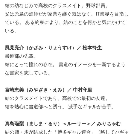
結の幼なじみで高校のクラスメイト。野球部員。
父は糸島の漁師だが家業を継ぐ気はなく、IT業界を目指し
ている。 ある約束により、結のことを何かと気にかけて
いる。
風見亮介（かざみ・りょうすけ）／ 松本怜生
書道部の先輩。
結にとって憧れの存在。 書道のイメージを一新するよう
な書家を志している。
宮崎恵美（みやざき・えみ）／ 中村守里
結のクラスメイトであり、高校での最初の友達。
結を熱心に書道部へと誘う。 派手なギャルが苦手。
真島瑠梨（ましま・るり）＜ルーリー＞／ みりちゃむ
結の姉・歩が結成した「博多ギャル連合」（略してハギャ