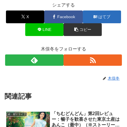
シェアする
X
Facebook
はてブ
LINE
コピー
木俣冬をフォローする
木俣冬
関連記事
「ちむどんどん」第2回レビュ
続・朝ドライフ
ー：暢子を歓喜させた東京土産は
あんこ（最中）（※ストーリーネ