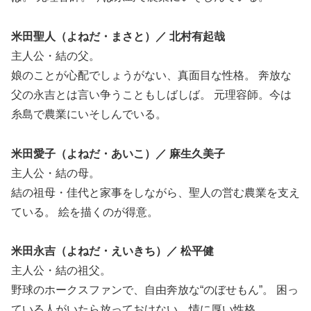
米田聖人（よねだ・まさと）／ 北村有起哉
主人公・結の父。
娘のことが心配でしょうがない、真面目な性格。 奔放な
父の永吉とは言い争うこともしばしば。 元理容師。今は
糸島で農業にいそしんでいる。
米田愛子（よねだ・あいこ）／ 麻生久美子
主人公・結の母。
結の祖母・佳代と家事をしながら、聖人の営む農業を支え
ている。 絵を描くのが得意。
米田永吉（よねだ・えいきち）／ 松平健
主人公・結の祖父。
野球のホークスファンで、自由奔放な“のぼせもん”。 困っ
ている人がいたら放っておけない、情に厚い性格。