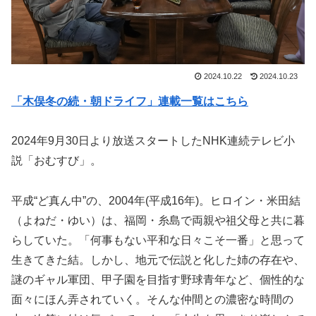
2024.10.22
2024.10.23
「木俣冬の続・朝ドライフ」連載一覧はこちら
2024年9月30日より放送スタートしたNHK連続テレビ小
説「おむすび」。
平成“ど真ん中”の、2004年(平成16年)。ヒロイン・米田結
（よねだ・ゆい）は、福岡・糸島で両親や祖父母と共に暮
らしていた。「何事もない平和な日々こそ一番」と思って
生きてきた結。しかし、地元で伝説と化した姉の存在や、
謎のギャル軍団、甲子園を目指す野球青年など、個性的な
面々にほん弄されていく。そんな仲間との濃密な時間の