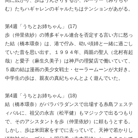
間に広がり、歩はうんざりするが、ルーリー（みりちゃ
む）たちハギャレンのギャルたちはテンションがあがる。
第4週「うちとお姉ちゃん」 (17)
歩（仲里依紗）の博多ギャル連合を否定する言い方に怒っ
た結（橋本環奈）は、港で佇み、幼い頃姉と一緒に過ごし
ていた昔を思い出す。１９９４年、両親の聖人（北村有起
哉）と愛子（麻生久美子）は神戸の理髪店で働いていて、
５歳の結は漫画の美少女戦士・セーラームーンが大好き。
中学生の歩は、親友の真紀ちゃんとよく遊んでいた。
第4週「うちとお姉ちゃん」 (18)
結（橋本環奈）がパラパラダンスで出場する糸島フェステ
ィバルに、祖父の永吉（松平健）もマジックで出るつもり
で、そのアシスタントを歩（仲里依紗）に頼もうとする。
しかし、歩は米田家をすでに去っていて、天神で若かりし