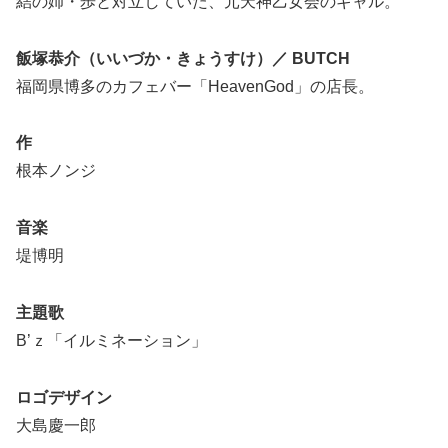
結の姉・歩と対立していた、元天神乙女会のギャル。
飯塚恭介（いいづか・きょうすけ）／ BUTCH
福岡県博多のカフェバー「HeavenGod」の店長。
作
根本ノンジ
音楽
堤博明
主題歌
B’ｚ「イルミネーション」
ロゴデザイン
大島慶一郎