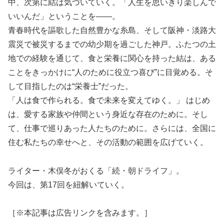
中、次第に結は気づいていく。「人生を思いきり楽しんで
いいんだ」ということを――。
青春時代を謳歌した自然豊かな糸島、そして阪神・淡路大
震災で被災するまでの幼少期を過ごした神戸。ふたつの土
地での経験を通じて、食と栄養に関心を持った結は、ある
ことをきっかけに“人のために役立つ喜び”に目覚める。そ
して目指したのは“栄養士”だった。
「人は食で作られる。食で未来を変えてゆく。」 はじめ
は、愛する家族や仲間という身近な存在のために。そし
て、仕事で巡りあった人たちのために。さらには、全国に
住む私たちの幸せへと、その活動の範囲を広げていく。
ライター・木俣冬がおくる「続・朝ドライフ」。
今回は、第17回を紐解いていく。
［※本記事は広告リンクを含みます。］