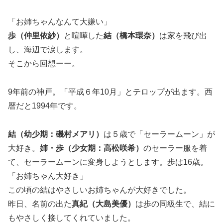
「お姉ちゃんなんて大嫌い」
歩（仲里依紗）
と喧嘩した
結（橋本環奈）
は家を飛び出
し、海辺で涙します。
そこから回想ーー。
9年前の神戸。「平成６年10月」とテロップが出ます。西
暦だと1994年です。
結（幼少期：磯村メアリ）
は５歳で「セーラームーン」が
大好き。
姉・歩（少女期：高松咲希）
のセーラー服を着
て、セーラームーンに変身しようとします。歩は16歳。
「お姉ちゃん大好き」
この頃の結はやさしいお姉ちゃんが大好きでした。
昨日、名前の出た
真紀（大島美優）
は歩の同級生で、結に
もやさしく接してくれていました。