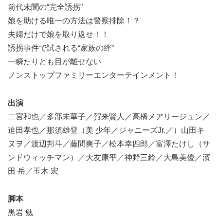
前代未聞の“完全誘拐”
娘を助ける唯一の方法は警察排除！？
夫婦だけで娘を取り返せ！！
誘拐事件で試される“家族の絆”
一瞬たりとも目が離せない
ノンストップファミリーエンターテインメント！
出演
二宮和也／多部未華子／賀来賢人／高橋メアリージュン／
迫田孝也／那須雄登（美 少年／ジャニーズJr.／）山田キ
ヌヲ／渡辺邦斗／藤間爽子／松本幸四郎／富澤たけし（サ
ンドウィッチマン）／大友康平／神野三鈴／大島美優／濱
田 岳／玉木 宏
脚本
黒岩 勉