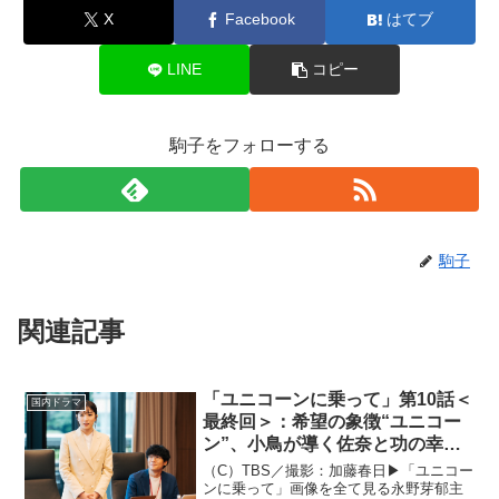
X
Facebook
はてブ
LINE
コピー
駒子をフォローする
駒子
関連記事
「ユニコーンに乗って」第10話＜
国内ドラマ
最終回＞：希望の象徴“ユニコー
ン”、小鳥が導く佐奈と功の幸せ
な結末
（C）TBS／撮影：加藤春日▶︎「ユニコー
ンに乗って」画像を全て見る永野芽郁主