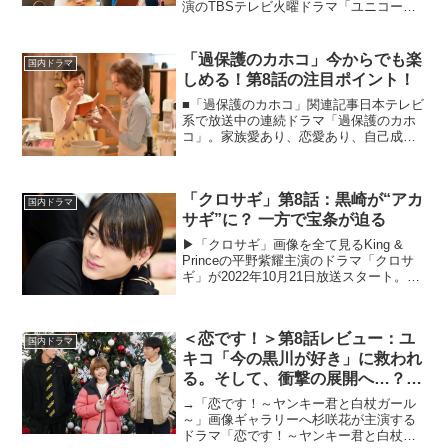
演のTBSテレビ火曜ドラマ「ユニコーン
に乗って」が、2022年7月5日放送スター
トした。大北はるかが脚本を手掛けた完
全オリジナルストーリーの本作は、スタ
「過保護のカホコ」今からでも楽
国内ドラマ
ートアップ...
しめる！第8話の注目ポイント！
■「過保護のカホコ」関連記事日本テレビ
系で放送中の連続ドラマ「過保護のカホ
コ」。家族愛あり、恋愛あり、自己成長
あり、で心に響くドラマが展開されなが
ら、笑いあり、ぶっ飛び展開あり、竹内
涼真イケメン過ぎ問題ありで、毎週大反
「クロサギ」第8話：黒崎が“アカ
響となっています。今夜...
国内ドラマ
サギ”に？ 一方で宝条が迫る
▶︎「クロサギ」画像を全て見るKing &
Princeの平野紫耀主演のドラマ「クロサ
ギ」が2022年10月21日放送スタート。人
気マンガ「クロサギ」が2022年を舞台
に、新たにドラマ化。平野が演じるのは
詐欺によって家族を失った主人公・黒
＜恋です！＞第8話レビュー：ユ
崎...
国内ドラマ
キコ「今の黒川が好き」に救われ
る。そして、衝撃の展開へ…？
（※ストーリーネタバレあり）＜
→「恋です！～ヤンキー君と白杖ガール
～ヤンキー君と白杖ガール～＞
～」画像ギャラリーへ杉咲花が主演する
ドラマ「恋です！～ヤンキー君と白杖ガ