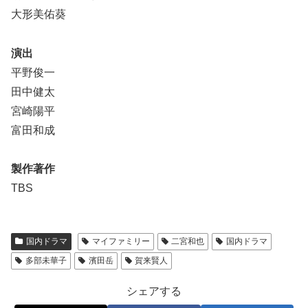
大形美佑葵
演出
平野俊一
田中健太
宮崎陽平
富田和成
製作著作
TBS
国内ドラマ
マイファミリー
二宮和也
国内ドラマ
多部未華子
濱田岳
賀来賢人
シェアする