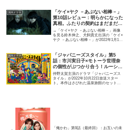
ール～」が2021年10月6日（水）放送ス
タートした。WEB閲覧数累計2000万PV
を突破した人気漫画「ヤンキー君と白杖
「ケイ×ヤク －あぶない相棒－」
国内ドラマ
ガール」（作...
第10話レビュー：明らかになった
真相。ふたりの契約はまだまだ続
く（※ストーリーネタバレあり）
→「ケイ×ヤク －あぶない相棒－」画像
を見る鈴木伸之、犬飼貴丈出演の「ケイ×
ヤク －あぶない相棒－」が2022年1月13
日より放送スタート。講談社「Palcy」で
連載中の薫原好江による同名原作漫画を
実写化した作品だ。公安警察の捜査官・
「ジャパニーズスタイル」第5
国内ドラマ
国下一...
話：市川実日子×モトーラ世理奈
の個性がぶつかり合う！ルーシー
と哲郎の未来は？
仲野太賀主演のドラマ「ジャパニーズス
タイル」が2022年10月22日放送スター
ト。本作はさびれた温泉旅館のセットを
舞台に、俳優たちが観客の前で“ほぼ本番
一発勝負”の演技を繰り広げるテレビ朝日
初の本格シットコム。仲野太賀のほか、
市川実日子、要...
「俺かわ」第9話（最終回）：お互いの未