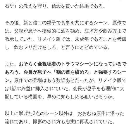
石研）の教えを守り、信念を貫いた結果である。
その後、新と信二の親子で食事を共にするシーン。原作で
は、父親が息子へ積極的に酒を勧め、注ぎ方や飲み方まで
教示していた。リメイク版では、未成年であることを考慮
し「飲むフリだけをしろ」と言うにとどめている。
また、
おそらく全視聴者のトラウマシーンになっているで
あろう、会長が息子へ「鶏の首を絞めろ」と強要するシー
ン。
原作での登場はもう数話あとだったが、リメイク版で
は1話の終盤に挿入されていた。会長が息子を心理的に支
配している構図を、早めに知らしめる狙いだろうか。
以上に挙げた2点のシーン以外は、おおむね原作に沿った
流れであり、撮影のされ方も忠実に再現されていた。