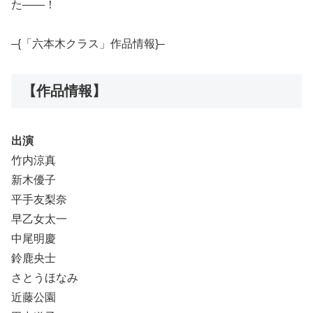
た――！
–{「六本木クラス」作品情報}–
【作品情報】
出演
竹内涼真
新木優子
平手友梨奈
早乙女太一
中尾明慶
鈴鹿央士
さとうほなみ
近藤公園