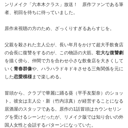
ンリメイク「六本木クラス」放送！ 原作ファンである筆
者、初回を待ちに待っていました。
原作未視聴の方のため、ざっくりすぎるあらすじを。
父親を殺された主人公が、長い年月をかけて超大手飲食店
の会長に復讐をするのが、この物語の大筋。
壮大な復讐劇
を描く傍ら、仲間で力を合わせ小さな飲食店を大きくして
いく
青春群像
や、ハラハラドキドキさせる三角関係を元に
した
恋愛模様
まで楽しめる。
冒頭から、クラブで華麗に踊る葵（平手友梨奈）のショッ
ト。彼女は主人公・新（竹内涼真）が経営することになる
居酒屋のスタッフである。原作の1話冒頭はカウンセリン
グを受けるシーンだったが、リメイク版では知り合いの外
国人女性と会話するパターンになっていた。