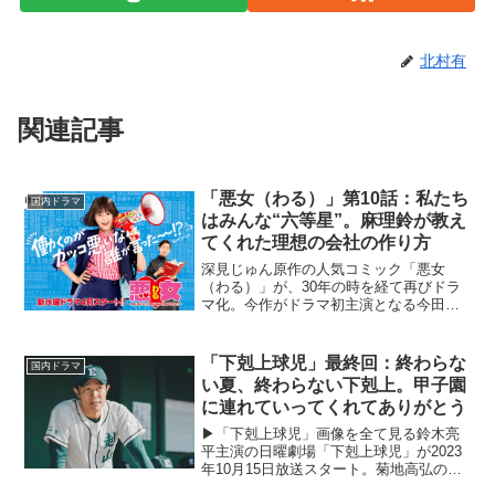
北村有
関連記事
「悪女（わる）」第10話：私たち
国内ドラマ
はみんな“六等星”。麻理鈴が教え
てくれた理想の会社の作り方
深見じゅん原作の人気コミック「悪女
（わる）」が、30年の時を経て再びドラ
マ化。今作がドラマ初主演となる今田美
桜が三流の大学を四流の成績で卒業し
た、ポンコツだけどポジティブな新入社
員・田中麻理鈴を演じる。共演に江口の
「下剋上球児」最終回：終わらな
国内ドラマ
りこほか。本記事では、第1...
い夏、終わらない下剋上。甲子園
に連れていってくれてありがとう
▶︎「下剋上球児」画像を全て見る鈴木亮
平主演の日曜劇場「下剋上球児」が2023
年10月15日放送スタート。菊地高弘の
「下剋上球児」（カンゼン刊）を原案