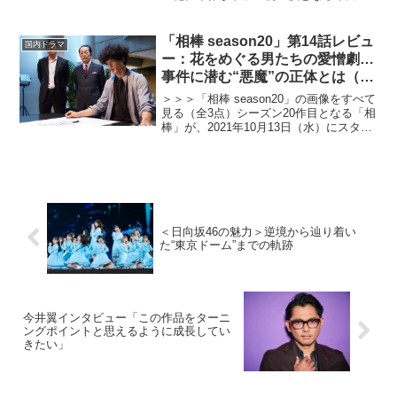
桜が三流の大学を四流の成績で卒業し
た、ポンコツだけどポジティブな新入社
員・田中麻理鈴を演じる。共演に江口の
「相棒 season20」第14話レビュ
国内ドラマ
りこほか。本記事では、第8...
ー：花をめぐる男たちの愛憎劇…
事件に潜む“悪魔”の正体とは（※
ストーリーネタバレあり）
＞＞＞「相棒 season20」の画像をすべて
見る（全3点）シーズン20作目となる「相
棒」が、2021年10月13日（水）にスター
トした。水谷豊演じる杉下右京と、反町
隆史演じる冠城亘の二人からなる警視
庁・特命係が事件の謎を解いていく人気
長寿...
＜日向坂46の魅力＞逆境から辿り着い
た“東京ドーム”までの軌跡
今井翼インタビュー「この作品をターニ
ングポイントと思えるように成長してい
きたい」