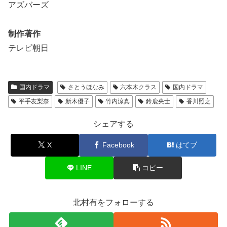
アズバーズ
制作著作
テレビ朝日
国内ドラマ
さとうほなみ
六本木クラス
国内ドラマ
平手友梨奈
新木優子
竹内涼真
鈴鹿央士
香川照之
シェアする
X
Facebook
はてブ
LINE
コピー
北村有をフォローする