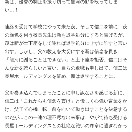
新は、優香の制止を振り切って龍河の顔を殴ってしま
い…！
連絡を受けて学校にやって来た茂、そして信二を前に、茂
の顔色を伺う校長先生は新を退学処分にすると告げるが、
茂は新が土下座をして謝れば退学処分にせずに許すと言い
出す。しかし、父の教えを大切にする新は信念を貫き、
「龍河に謝ることはできない」と土下座を拒否。信二はそ
んな新を誇らしいと言い、自らの退職も申し出て、信二は
長屋ホールディングスを辞め、新は退学することに。
父を巻き込んでしまったことに申し訳なさを感じる新に、
信二は「これからも信念を貫け」と優しく心強い言葉をか
け、父子で心機一転、前を向いて動き出すことを決意する
のだが…この一連の理不尽な出来事は、やがて待ち受ける
長屋ホールディングスとの壮絶な戦いの序章に過ぎなかっ