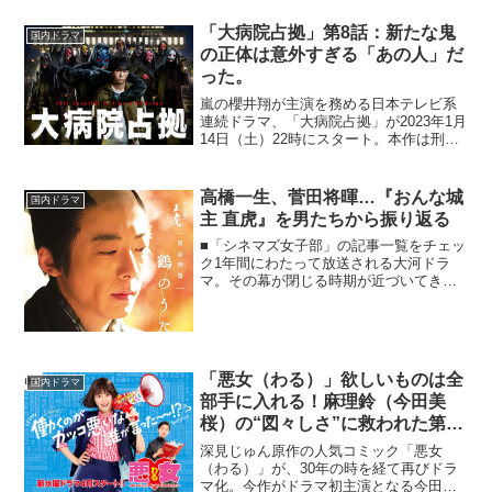
に、新井順子プロデューサーと塚原あゆ
子演出のタッグが帰ってくる。弱小高校
「大病院占拠」第8話：新たな鬼
国内ドラマ
野球部を舞台に繰り...
の正体は意外すぎる「あの人」だ
った。
嵐の櫻井翔が主演を務める日本テレビ系
連続ドラマ、「大病院占拠」が2023年1月
14日（土）22時にスタート。本作は刑事
の武蔵三郎（櫻井）が謎の武装集団から
人質を救うために立ち向かっていくとい
う物語だ。共演は比嘉愛未、渡部篤郎、
高橋一生、菅田将暉…『おんな城
国内ドラマ
ソニンら。本記...
主 直虎』を男たちから振り返る
■「シネマズ女子部」の記事一覧をチェッ
ク1年間にわたって放送される大河ドラ
マ。その幕が閉じる時期が近づいてきま
した。2017年放映の『おんな城主 直虎』
は、戦国時代、女だてらに国の城主とな
った井伊直虎（柴咲コウ）が国を守ろう
とする生き様を描...
「悪女（わる）」欲しいものは全
国内ドラマ
部手に入れる！麻理鈴（今田美
桜）の“図々しさ”に救われた第8
話
深見じゅん原作の人気コミック「悪女
（わる）」が、30年の時を経て再びドラ
マ化。今作がドラマ初主演となる今田美