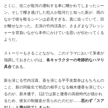
とくに、信二が龍河の運転する車に轢かれてしまったシー
ン。そして轢き逃げした犯人が龍河だと知った新が、雨の
なかで彼を殴るシーンは必見すぎる。真に迫っていて、目
が離せなかった。主演の竹内涼真が、さまざまなプレッシ
ャーを背負いながら本作にかけている思いが伝わってくる
ようだ。
ストーリーもさることながら、このドラマにおいて筆者が
強調しておきたいのは、
各キャラクターの奇跡的なハマり
具合
である。
新を演じる竹内涼真、葵を演じる平手友梨奈はもちろんの
こと、新の同級生で初恋の相手となる楠木優香を演じてい
るのが、新木優子。1話では新と優香の高校時代が描かれ
るため、彼女の制服姿が見られたのだが……
思わず「スア
だ！」と声が出てしまった
。