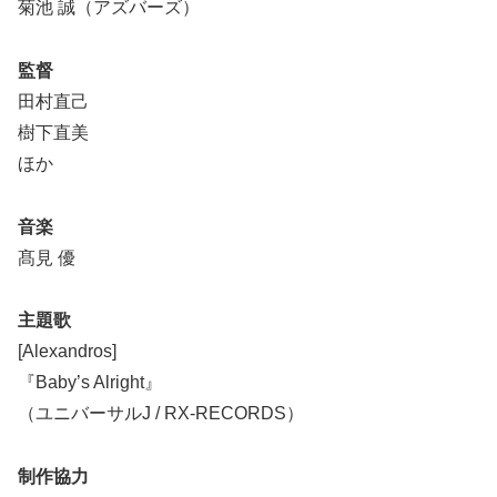
菊池 誠（アズバーズ）
監督
田村直己
樹下直美
ほか
音楽
髙見 優
主題歌
[Alexandros]
『Baby’s Alright』
（ユニバーサルJ / RX-RECORDS）
制作協力