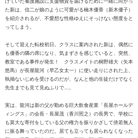
けていた養護施設に支援物資を届けるために一緒に向かっ
た新は、信二が娘のように可愛がる楠木優香（新木優子）
を紹介されるが、不愛想な性格ゆえにそっけない態度をと
ってしまう。
そして迎えた転校初日。クラスに案内された新は、偶然に
も優香の隣の席になり、気まずさを感じていると、突然、
教室である事件が発生！ クラスメイトの桐野雄大（矢本
悠馬）が長屋龍河（早乙女太一）に使い走りにされた上、
執拗ないじめを受けるのだが、なんと他の生徒だけでなく
先生までも見て見ぬふりで…。
実は、龍河は新の父が勤める巨大飲食産業「長屋ホールデ
ィングス」の会長・長屋茂（香川照之）の長男で、学校に
も莫大な寄付をしている父の権力を振りかざして傍若無人
に振る舞っていたのだ。居ても立っても居られなくなった