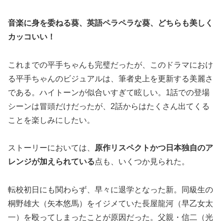
音楽に身を委ねる葵、英語ペラペラな葵、どちらも美しく
カッコいい！
これまでの平手ちゃんも完璧だったが、このドラマにおけ
る平手ちゃんのビジュアルは、筆者史上を更新する美麗さ
である。ハイトーンが似合いすぎて眩しい。1話での登場
シーンは冒頭だけだったが、2話からはたくさん出てくる
ことを楽しみにしたい。
ストーリーにおいては、
原作リスペクトかつ日本独自のア
レンジが加えられている
点も、いくつか見られた。
転校初日にも関わらず、早々に退学となった新。同級生の
桐野雄大（矢本悠馬）をイジメていた長屋龍河（早乙女太
一）を殴ってしまったことが原因だった。父親・信二（光