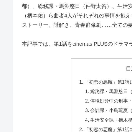
都）、総務課・馬淵悠日（仲野太賀）、生活
（柄本佑）ら曲者4人がそれぞれの事情を抱
ストーリー、謎解き、青春群像劇……全ての
本記事では、第1話をcinemas PLUSのド
目
「初恋の悪魔」第1話
総務課・馬淵悠日
停職処分中の刑事
会計課・小鳥琉夏
生活安全課・摘木
「初恋の悪魔」第1話