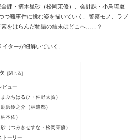
安全課・摘木星砂（松岡茉優）、会計課・小鳥琉夏
えつつ難事件に挑む姿を描いていく。警察モノ、ラブ
要素をはらんだ物語の結末はどこへ……？
ラマライターが紐解いていく。
次
レビュー
（まぶちはるひ・仲野太賀）
・鹿浜鈴之介（林遣都）
（柄本佑）
星砂（つみきせすな・松岡茉優）
ストーリー