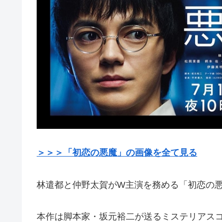
＞＞＞「初恋の悪魔」の画像を全て見る
林遣都と仲野太賀がW主演を務める「初恋の悪魔
本作は脚本家・坂元裕二が送るミステリアス