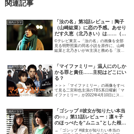
関連記事
「汝の名」第3話レビュー：陶子
国内ドラマ
（山崎紘菜）に恋の予感。あせり
だす久恵（北乃きい）は……（※
ストーリーネタバレあり）
©テレビ東京→「汝の名」の画像を全部
見る明野照葉の同名小説を原作に、山崎
紘菜と北乃きいがＷ主演と務める「汝の
名」が4月5日より放送開始。山崎演じる
姉の陶子と北乃演じる妹の久恵は、「女
王様」と「奴隷」のような関係を築き上
「マイファミリー」温人にのしか
国内ドラマ
げ、憎しみ合いながらも...
かる罪と責任……主犯はどこにい
る？
＞＞＞「マイファミリー」の画像をすべ
て見る二宮和也主演のTBS系日曜劇「マ
イファミリー」が2022年4月10日にスタ
ートした。本作は、突如娘が誘拐されて
しまったゲーム会社の社長を主人公に、
最悪の事態に巻き込まれて浮き彫りにな
「ゴシップ #彼女が知りたい本当
国内ドラマ
る様々な感情や人...
の○○」第11話レビュー：凛々子
のほっぺたを“ムニュ”とした根
津。ラストは2人の姿にほっこ
→「ゴシップ #彼女が知りたい本当の