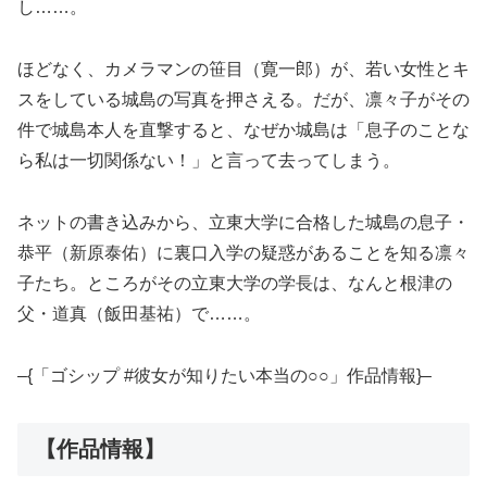
し……。
ほどなく、カメラマンの笹目（寛一郎）が、若い女性とキ
スをしている城島の写真を押さえる。だが、凛々子がその
件で城島本人を直撃すると、なぜか城島は「息子のことな
ら私は一切関係ない！」と言って去ってしまう。
ネットの書き込みから、立東大学に合格した城島の息子・
恭平（新原泰佑）に裏口入学の疑惑があることを知る凛々
子たち。ところがその立東大学の学長は、なんと根津の
父・道真（飯田基祐）で……。
–{「ゴシップ #彼女が知りたい本当の○○」作品情報}–
【作品情報】