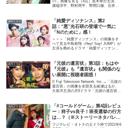
り！（※ストーリーネタバレあ
○○」画像を見る（4点）黒木華が主演、
溝端淳平、野村周平、野間口徹、石井杏
り）
奈などが脇を固める木曜劇場「ゴシップ
#彼女が知りたい本当の○○」が2022年1月
6日より放送スタート。取材なしの「コタ
「純愛ディソナンス」第2
国内ドラマ
ツ記事」を...
話：“悪”光石研の登場で一気に
「Nのために」感！
＞＞＞「純愛ディソナンス」の画像をす
べて見る中島裕翔（Hey! Say! JUMP）が
主演を務めるドラマ「純愛ディソナン
ス」（フジテレビ）が2022年7月14日ス
タート。新任音楽教師と生徒の“純愛”を軸
とする本作。高校を舞台にした第1部と
「元彼の遺言状」第3話：もはや
国内ドラマ
大...
『元彼』も『遺言状』も関係のな
い展開に視聴者困惑！
© Fuji Television Network, Inc.→「元彼の
遺言状」の画像を全部見る綾瀬はるか、
大泉洋主演の月9ドラマ「元彼の遺言状」
が2022年4月11日より放送スタート。金
に目がない敏腕弁護士・剣持麗子（綾瀬
はるか）。ある日...
「#コールドゲーム」第4話レビュ
国内ドラマ
ー：祥子vs良子！班長選挙の行方
は…？（※ストーリーネタバレあ
り）
フジテレビ・オトナの土ドラ枠で2021年6