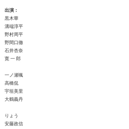
出演：
黒木華
溝端淳平
野村周平
野間口徹
石井杏奈
寛 一 郎
一ノ瀬颯
高橋侃
宇垣美里
大鶴義丹
りょう
安藤政信