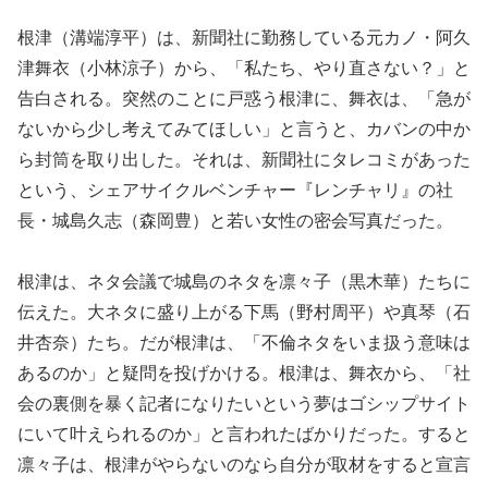
根津（溝端淳平）は、新聞社に勤務している元カノ・阿久
津舞衣（小林涼子）から、「私たち、やり直さない？」と
告白される。突然のことに戸惑う根津に、舞衣は、「急が
ないから少し考えてみてほしい」と言うと、カバンの中か
ら封筒を取り出した。それは、新聞社にタレコミがあった
という、シェアサイクルベンチャー『レンチャリ』の社
長・城島久志（森岡豊）と若い女性の密会写真だった。
根津は、ネタ会議で城島のネタを凛々子（黒木華）たちに
伝えた。大ネタに盛り上がる下馬（野村周平）や真琴（石
井杏奈）たち。だが根津は、「不倫ネタをいま扱う意味は
あるのか」と疑問を投げかける。根津は、舞衣から、「社
会の裏側を暴く記者になりたいという夢はゴシップサイト
にいて叶えられるのか」と言われたばかりだった。すると
凛々子は、根津がやらないのなら自分が取材をすると宣言