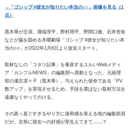
→「ゴシップ #彼女が知りたい本当の○○」画像を見る（1
点）
黒木華が主演、溝端淳平、野村周平、野間口徹、石井杏奈
などが脇を固める木曜劇場「ゴシップ #彼女が知りたい本
当の○○」が2022年1月6日より放送スタート。
取材なしの「コタツ記事」を量産するユルいWebメディ
ア「カンフルNEWS」の編集部へ異動となった、元経理
部の瀬古凛々子（黒木華）。与えられた使命である「PV
数アップ」を実現させるため、手段を選ばない取材方法を
遠慮なくやってのける。
その真っ直ぐすぎるやり方に違和感を覚える他の編集部員
だが、次第に彼女への好感が芽生えてきて……？