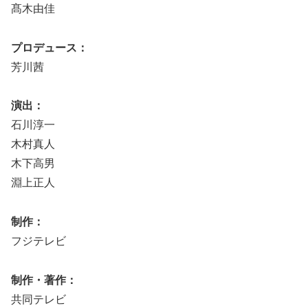
髙木由佳
プロデュース：
芳川茜
演出：
石川淳一
木村真人
木下高男
淵上正人
制作：
フジテレビ
制作・著作：
共同テレビ