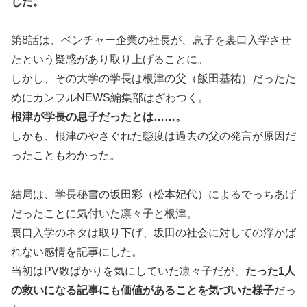
じた。
第8話は、ベンチャー企業の社長が、息子を裏口入学させ
たという疑惑があり取り上げることに。
しかし、その大学の学長は根津の父（飯田基祐）だったた
めにカンフルNEWS編集部はざわつく。
根津が学長の息子だったとは……。
しかも、根津のやさぐれた態度は過去の父の発言が原因だ
ったこともわかった。
結局は、学長秘書の坂田彩（松本妃代）によるでっちあげ
だったことに気付いた凛々子と根津。
裏口入学のネタは取り下げ、坂田の社会に対しての浮かば
れない感情を記事にした。
当初はPV数ばかりを気にしていた凛々子だが、
たった1人
の救いになる記事にも価値があることを気づいた様子
だっ