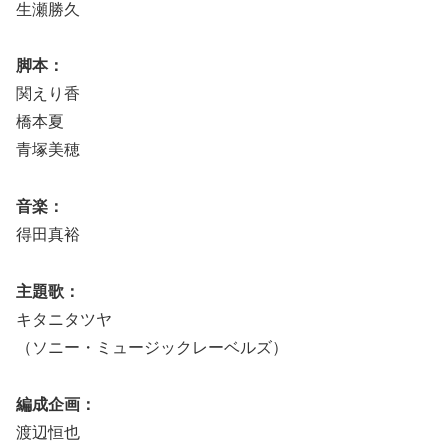
生瀬勝久
脚本：
関えり香
橋本夏
青塚美穂
音楽：
得田真裕
主題歌：
キタニタツヤ
（ソニー・ミュージックレーベルズ）
編成企画：
渡辺恒也