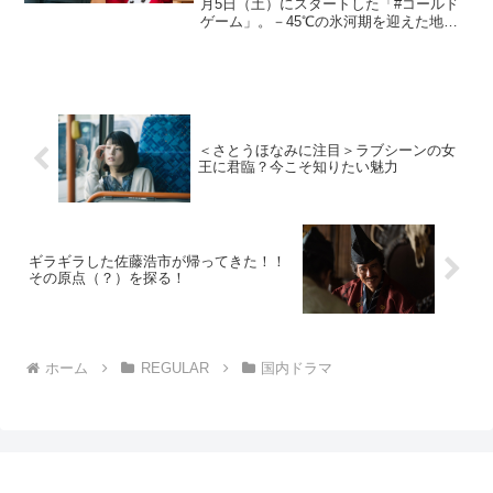
月5日（土）にスタートした「#コールド
ゲーム」。－45℃の氷河期を迎えた地球
を舞台に避難所でたくましく生き抜こう
とする人々を笑いあり・涙ありで描く本
作。極限の世界でタフに生き抜こうとす
る主人公の女詐...
＜さとうほなみに注目＞ラブシーンの女
王に君臨？今こそ知りたい魅力
ギラギラした佐藤浩市が帰ってきた！！
その原点（？）を探る！
ホーム
REGULAR
国内ドラマ