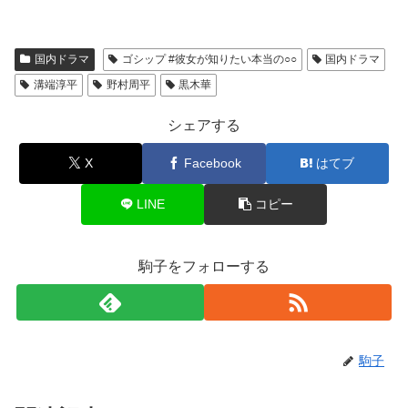
国内ドラマ
ゴシップ #彼女が知りたい本当の○○
国内ドラマ
溝端淳平
野村周平
黒木華
シェアする
X
Facebook
はてブ
LINE
コピー
駒子をフォローする
駒子