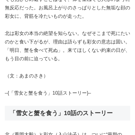
無反応だった。お風呂上がりのさっぱりとした無垢な顔の
彩女に、背筋を冷たいものが走った。
北は彩女の本当の絶望を知らない。なぜそこまで死にたい
のかと食い下がるが、理由は語らずも彩女の意志は固い。
「明日、蟹を食べて死ぬ」。来てほしくない約束の日が、
もう目の前に迫っている。
（文：あまのさき）
–{「雪女と蟹を食う」10話ストーリー}–
「雪女と蟹を食う」10話のストーリー
北（重岡大毅）と彩女（入山法子）は、ついに“最期の