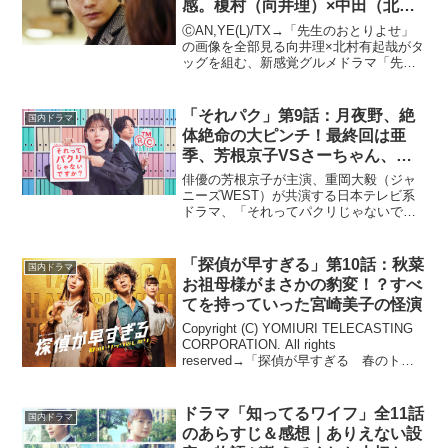
感。榎村（向井理）×中田（北村
有起哉）のすれ違いが辛い
ⒸAN,YE(L)/TX→「先生のおとりよせ」
の画像を全部見る向井理×北村有起哉がタ
ッグを組む、新感覚グルメドラマ「先生
のおとりよせ」が2022年4月8日よりスタ
ートする。中村明日美子、榎田ユウリの
共著による同名作で、向井はドSで無愛想
「それパク」第9話：月夜野、絶
国内ドラマ
官能...
体絶命の大ピンチ！最終回は亜
季、芳根京子VSさーちゃん、秋
元真夏の戦いか？
俳優の芳根京子が主演、重岡大毅（ジャ
ニーズWEST）が共演する日本テレビ系
ドラマ、「それってパクリじゃないです
か？」が2023年4月12日、22時からスタ
ートする。原作は、奥乃桜子の「それっ
てパクリじゃないですか？～新米知的財
「探偵が早すぎる」第10話：秋菜
国内ドラマ
産部員のお仕事...
お祖母様がまさかの豹変！？すべ
てを持っていった宮崎美子の怪演
Copyright (C) YOMIURI TELECASTING
CORPORATION. All rights
reserved→「探偵が早すぎる 春のトリ
ック返し祭り」の画像を見る広瀬アリ
ス、滝藤賢一主演の日テレ系ドラマ「探
偵が早すぎ...
ドラマ「知ってるワイフ」全11話
国内ドラマ
のあらすじ＆感想｜ありえない設