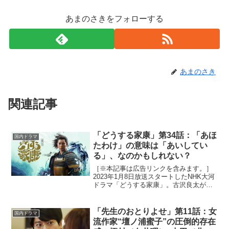
あまのさきをフォローする
あまのさき
関連記事
「どうする家康」第34話：「あほ
国内ドラマ
たわけ」の意味は「あいしてい
る」、なのかもしれない？
［※本記事は広告リンクを含みます。］
2023年1月8日放送スタートしたNHK大河
ドラマ「どうする家康」。古沢良太が脚
本を手がける本作は、弱小国の主として
生まれた徳川家康が乱世を生きる姿を描
いた波乱万丈エンターテイメント。大河
「先生のおとりよせ」第11話：女
国内ドラマ
ドラマ初主演とな...
流作家“壇ノ浦蜜子”の圧倒的存在