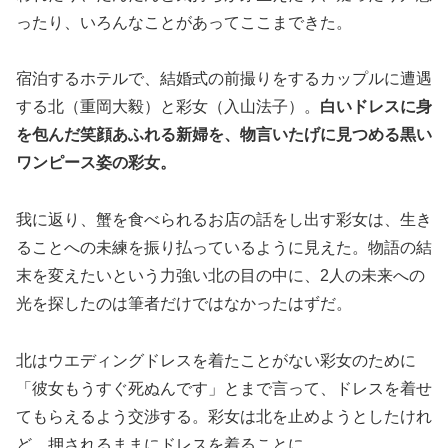
ったり、いろんなことがあってここまできた。
宿泊するホテルで、結婚式の前撮りをするカップルに遭遇
する北（重岡大毅）と彩女（入山法子）。
白いドレスに身
を包んだ笑顔あふれる新婦を、物言いたげに見つめる黒い
ワンピース姿の彩女。
我に返り、蟹を食べられるお店の話をし出す彩女は、生き
ることへの未練を振り払っているように見えた。物語の結
末を変えたいという力強い北の目の中に、2人の未来への
光を探したのは筆者だけではなかったはずだ。
北はウエディングドレスを着たことがない彩女のために
「彼女もうすぐ死ぬんです」とまで言って、ドレスを着せ
てもらえるよう交渉する。彩女は北を止めようとしたけれ
ど、押されるままにドレスを着ることに。