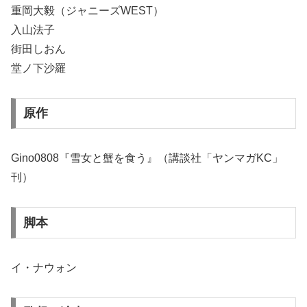
重岡大毅（ジャニーズWEST）
入山法子
街田しおん
堂ノ下沙羅
原作
Gino0808『雪女と蟹を食う』（講談社「ヤンマガKC」
刊）
脚本
イ・ナウォン