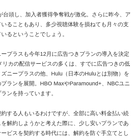
社が台頭し、加入者獲得争奪戦が激化。さらに昨今、ア
ていることもあり、多少視聴体験を損ねても月々の支
ているということでしょう。
ープラスも今年12月に広告つきプランの導入を決定
アメリカの配信サービスの多くは、すでに広告つきの低
ニープラスの他、Hulu（日本のHuluとは別物）を
を展開。HBO MaxやParamound+、NBCユニ
プランを持っています。
契約する人もいるわけですが、全部に高い料金払い続
スを解約しようかと考えた際に、少し安いプランであ
サービスを契約する時代には、解約を防ぐ手立てとし