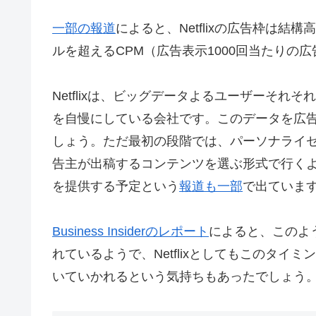
一部の報道
によると、Netflixの広告枠は結
ルを超えるCPM（広告表示1000回当たりの
Netflixは、ビッグデータよるユーザーそ
を自慢にしている会社です。このデータを広
しょう。ただ最初の段階では、パーソナライ
告主が出稿するコンテンツを選ぶ形式で行くよ
を提供する予定という
報道も一部
で出ていま
Business Insiderのレポート
によると、このよ
れているようで、Netflixとしてもこのタ
いていかれるという気持ちもあったでしょう