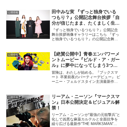
ニュースはSNS上でも大きな反響を呼
び、その人気と勢いは止まらず公開へ向
けて期待の声が上がり続けている。そん
田中みな実 『ずっと独身でいる
公開情報
な話題沸騰中の本作をはじめ...
つもり？』公開記念舞台挨拶「自
分が信じたまま、たくましく生き
ていこうと思える作品」
『ずっと独身でいるつもり？』公開記念
舞台挨拶画像ギャラリーはこちら 『ずっ
と独身でいるつもり？』の公開記念舞台
挨拶が11月20日(土)新宿バルト9で行わ
れ、主演の田中みな実、市川実和子、松
村沙友理、徳永えりが登壇した。冒頭、
【絶賛公開中】青春エンパワーメ
公開情報
田中が「観ていた...
ントムービー『ビルド・ア・ガー
ル』に夢中になってしまう3つの
ポイント
冒険は、わたしが始める。『ブックスマ
ート 卒業前夜のパーティーデビュー』 ビ
ーニー・フェルドスタイン主演最新作テ
ィーンの奮闘を描いた 青春エンパワーメ
ントムービー誕生！『ビルド・ア・ガー
ル』に夢中になってしまう3つのポイント
リーアム・ニーソン『マークスマ
公開情報
『ブックスマート...
ン』日本公開決定＆ビジュアル解
禁！
リーアム・ニーソンが“最強の元狙撃兵”と
化して凶悪な麻薬カルテルと全面抗争を
繰り広げる最新作“THE MARKSMAN”が