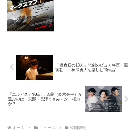
邦題『マークスマン』として、2022年1月
7日に日本公開がされることが決定した。
本作は、リーアム・ニーソンが元狙撃兵
を...
「鎌倉殿の13人」悲劇のピュア将軍・源
実朝——柿澤勇人を楽しむ“3作品”
「エルピス」第6話：斎藤（鈴木亮平）が
選ぶのは、恵那（長澤まさみ）か、権力
か？
ホーム
ニュース
公開情報