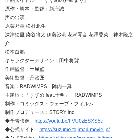
作品タイトル：『すずめの戸締まり』
原作・脚本・監督：新海誠
声の出演：
原菜乃華 松村北斗
深津絵里 染谷将太 伊藤沙莉 花瀬琴音 花澤香菜 神木隆之
介
松本白鸚
キャラクターデザイン：田中将賀
作画監督：土屋堅一
美術監督：丹治匠
音楽：RADWIMPS 陣内一真
主題歌：「すずめ feat.十明」 RADWIMPS
制作：コミックス・ウェーブ・フィルム
制作プロデュース：STORY inc.
◆予告映像
https://youtu.be/FVU0zESXS5c
◆公式サイト
https://suzume-tojimari-movie.jp/