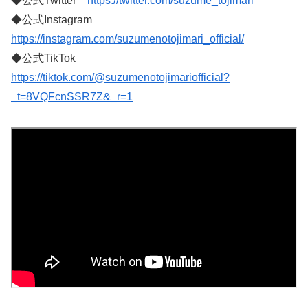
◆公式Twitter
https://twitter.com/suzume_tojimari
◆公式Instagram
https://instagram.com/suzumenotojimari_official/
◆公式TikTok
https://tiktok.com/@suzumenotojimariofficial?
_t=8VQFcnSSR7Z&_r=1