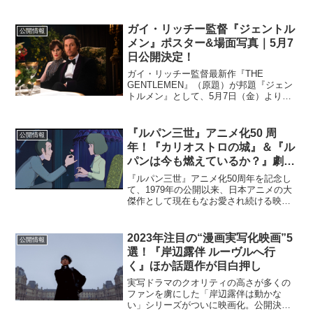
ガイ・リッチー監督『ジェントル
公開情報
メン』ポスター&場面写真｜5月7
日公開決定！
ガイ・リッチー監督最新作『THE
GENTLEMEN』（原題）が邦題『ジェン
トルメン』として、5月7日（金）より公
開されることが決定。第一弾ポスタービ
ジュアルと場面写真が解禁された。女王
陛下の国イギリス、紳士の街ロンドン。
『ルパン三世』アニメ化50 周
公開情報
そのロンドン暗黒街...
年！『カリオストロの城』＆『ル
パンは今も燃えているか？』劇場
公開
『ルパン三世』アニメ化50周年を記念し
て、1979年の公開以来、⽇本アニメの⼤
傑作として現在もなお愛され続ける映画
『ルパン三世 カリオストロの城』（4K＋
7.1ch 仕様）、そしてスクリーン初登場
となるモンキー・パンチ総監督短編作品
2023年注目の“漫画実写化映画”5
公開情報
『ルパン...
選！『岸辺露伴 ルーヴルへ行
く』ほか話題作が目白押し
実写ドラマのクオリティの高さが多くの
ファンを虜にした「岸辺露伴は動かな
い」シリーズがついに映画化。公開決定