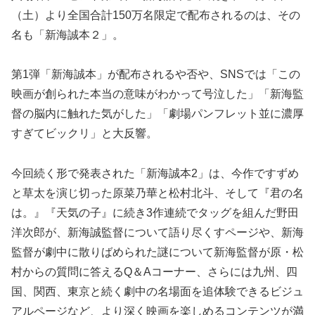
（土）より全国合計150万名限定で配布されるのは、その
名も「新海誠本２」。
第1弾「新海誠本」が配布されるや否や、SNSでは「この
映画が創られた本当の意味がわかって号泣した」「新海監
督の脳内に触れた気がした」「劇場パンフレット並に濃厚
すぎてビックリ」と大反響。
今回続く形で発表された「新海誠本2」は、今作ですずめ
と草太を演じ切った原菜乃華と松村北斗、そして『君の名
は。』『天気の子』に続き3作連続でタッグを組んだ野田
洋次郎が、新海誠監督について語り尽くすページや、新海
監督が劇中に散りばめられた謎について新海監督が原・松
村からの質問に答えるQ＆Aコーナー、さらには九州、四
国、関西、東京と続く劇中の名場面を追体験できるビジュ
アルページなど、より深く映画を楽しめるコンテンツが満