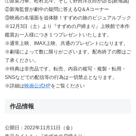
①原菜乃華、松村北斗、そして野田洋次郎が語る[新海誠]
②新海監督が劇中の疑問に答えるQ＆Aコーナー
③映画の名場面を追体験！すずめの旅のビジュアルブック
※12月3日（土）より『すずめの戸締まり』上映館で本作
鑑賞お一人様につき１つプレゼントいたします。
※通常上映、IMAX上映、共通のプレゼントになります。
※劇場によって数に限りがございます。配布終了の際はご
了承ください。
※特典は非売品です。転売、内容の複写・複製・転用・
SNSなどでの配信等の行為は一切禁止となります。
※詳細は
映画公式HP
をご覧ください
作品情報
公開日：2022年11月11日（金）