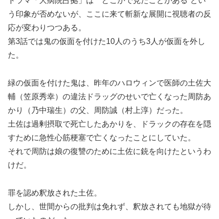
ドラマ「大病院占拠」は〝どこかで見たことがある”とい
う印象が否めないが、ここに来て斬新な展開に視聴者の反
応が変わりつつある。
第3話では鬼の仮面を付けた10人のうち3人が仮面を外し
た。
緑の仮面を付けた鬼は、昨年のハロウィンで医師の土佐大
輔（笠原秀幸）の違法ドラッグのせいで亡くなった周防あ
かり（乃中瑞生）の父、周防誠（村上淳）だった。
土佐は過剰摂取で死亡したあかりを、ドラックの存在を隠
すために急性心筋梗塞で亡くなったことにしていた。
それで周防は娘の復讐のために土佐に銃を向けたというわ
けだ。
罪を認め釈放された土佐。
しかし、世間からの批判は免れず、釈放されても地獄が待