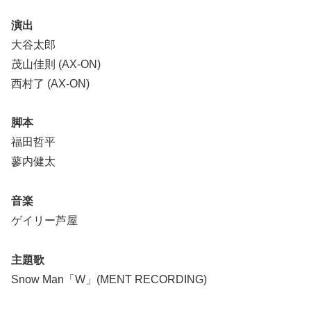
演出
大谷太郎
茂山佳則 (AX-ON)
西村了 (AX-ON)
脚本
福田哲平
蓼内健太
音楽
ゲイリー芦屋
主題歌
Snow Man「W」(MENT RECORDING)