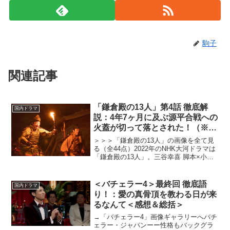
駒子
関連記事
「鎌倉殿の13人」第4話 徹底解
国内ドラマ
説：4年7ヶ月に及ぶ源平合戦への
火蓋が切って落とされた！（※ス
トーリーネタバレあり）
＞＞＞「鎌倉殿の13人」の画像を全て見
る（全44点）2022年のNHK大河ドラマは
「鎌倉殿の13人」。三谷幸喜 脚本×小栗
旬 主演で描く北条義時の物語。三谷幸喜
曰く「吾妻鑑」を原作としており、そこ
に記されきれていない部分を想像と創作
＜バチェラー4＞最終回 徹底語
国内ドラマ
で補い、...
り！：愛の真骨頂を教わる日が来
るなんて＜感想＆総括＞
→「バチェラー4」画像ギャラリーへバチ
ェラー・ジャパンーー性格もバックグラ