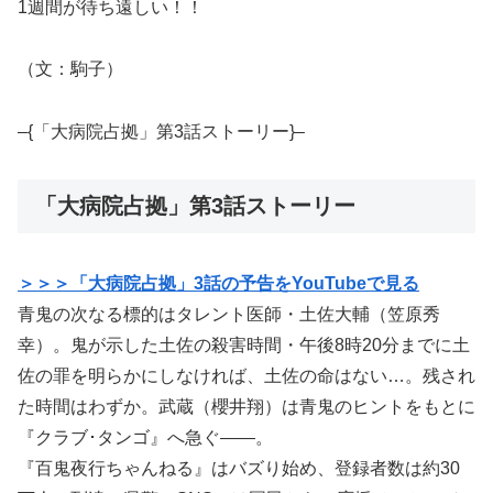
1週間が待ち遠しい！！
（文：駒子）
–{「大病院占拠」第3話ストーリー}–
「大病院占拠」第3話ストーリー
＞＞＞「大病院占拠」3話の予告をYouTubeで見る
青鬼の次なる標的はタレント医師・土佐大輔（笠原秀
幸）。鬼が示した土佐の殺害時間・午後8時20分までに土
佐の罪を明らかにしなければ、土佐の命はない…。残され
た時間はわずか。武蔵（櫻井翔）は青鬼のヒントをもとに
『クラブ･タンゴ』へ急ぐ――。
『百鬼夜行ちゃんねる』はバズり始め、登録者数は約30