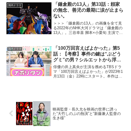
を笑いあり・涙ありで描く本作。極限の
「鎌倉殿の13人」第33話：頼家
国内ドラマ
世界でタフに...
の無念、善児の最期に涙が止まら
ない。
＞＞＞「鎌倉殿の13人」の画像を全て見
る2022年のNHK大河ドラマは「鎌倉殿の
13人」。三谷幸喜 脚本×小栗旬 主演で描
く北条義時の物語。三谷幸喜曰く「吾妻
鏡」を原作としており、そこに記されき
れていない部分を想像と創作で補い、唯
「100万回言えばよかった」第5
国内ドラマ
一無二のエ...
話：【考察】事件の鍵は“ぶどう
グミ”の男？シルエットから浮上
するあの男！
俳優の井上真央が主演を務めるTBSドラ
マ「100万回言えばよかった」が2023年1
月13日（金）22時にスタート。本作は主
人公の相馬悠依（井上真央）と幽霊にな
ってしまった恋人の鳥野直木（佐藤
健）、その2人をつなぐ刑事の魚住譲（松
山ケンイチ）...
映画監督・長久允を映画の世界に誘っ
た“大竹しのぶの熱演”と“新藤兼人監督の
生き様”