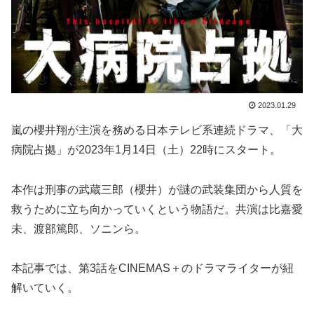
2023.01.29
嵐の櫻井翔が主演を務める日本テレビ系連続ドラマ、「大
病院占拠」が2023年1月14日（土）22時にスタート。
本作は刑事の武蔵三郎（櫻井）が謎の武装集団から人質を
救うために立ち向かっていくという物語だ。共演は比嘉愛
未、渡部篤郎、ソニンら。
本記事では、第3話をCINEMAS＋のドラマライターが紐
解いていく。