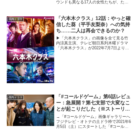
ウンドも異なる17人の女性たちが、たっ
た1人の理想の独身男性「バチェラー」の
愛を手に入れるまでを追う婚活サバイバ
ル番組。4代目バチェラーは、バチェロレ
「六本木クラス」12話：やっと確
国内ドラマ
ッテで画家・杉田...
信した葵（平手友梨奈）への気持
ち……二人は再会できるのか？
▶「六本木クラス」の画像を全て見る竹
内涼真主演、テレビ朝日系列木曜ドラマ
「六本木クラス」が2022年7月7日より放
送スタート。Netflixで配信されるや否
や、日本でも大人気となった韓国ドラマ
「梨泰院クラス」のジャパンリメイクと
なる本作。主...
「#コールドゲーム」第6話レビュ
国内ドラマ
ー：急展開？第七支部で大変なこ
とが起こりだした（※ストーリー
ネタバレあり）
→「#コールドゲーム」画像ギャラリーへ
フジテレビ・オトナの土ドラ枠で2021年6
月5日（土）にスタートした「#コールド
ゲーム」。－45℃の氷河期を迎えた地球
を舞台に避難所でたくましく生きる人々