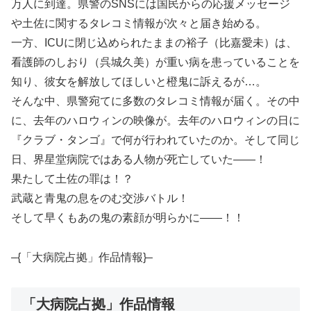
万人に到達。県警のSNSには国民からの応援メッセージ
や土佐に関するタレコミ情報が次々と届き始める。
一方、ICUに閉じ込められたままの裕子（比嘉愛未）は、
看護師のしおり（呉城久美）が重い病を患っていることを
知り、彼女を解放してほしいと橙鬼に訴えるが…。
そんな中、県警宛てに多数のタレコミ情報が届く。その中
に、去年のハロウィンの映像が。去年のハロウィンの日に
『クラブ・タンゴ』で何が行われていたのか。そして同じ
日、界星堂病院ではある人物が死亡していた――！
果たして土佐の罪は！？
武蔵と青鬼の息をのむ交渉バトル！
そして早くもあの鬼の素顔が明らかに――！！
–{「大病院占拠」作品情報}–
「大病院占拠」作品情報