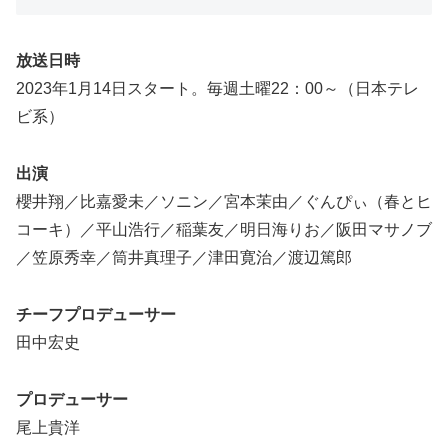
放送日時
2023年1月14日スタート。毎週土曜22：00～（日本テレ
ビ系）
出演
櫻井翔／比嘉愛未／ソニン／宮本茉由／ぐんぴぃ（春とヒ
コーキ）／平山浩行／稲葉友／明日海りお／阪田マサノブ
／笠原秀幸／筒井真理子／津田寛治／渡辺篤郎
チーフプロデューサー
田中宏史
プロデューサー
尾上貴洋