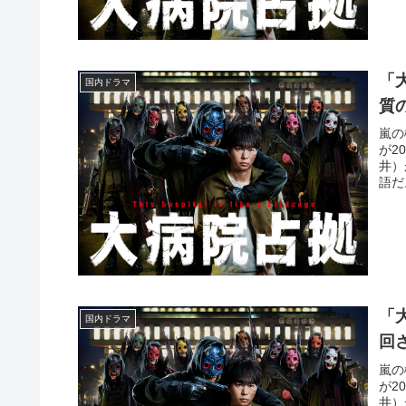
「
国内ドラマ
質
嵐の
が2
井）
語だ
「
国内ドラマ
回
嵐の
が2
井）