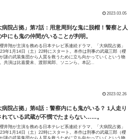
2023.03.05
大病院占拠」第7話：用意周到な鬼に脱帽！警察と人
の中にも鬼の仲間がいることが判明。
櫻井翔が主演を務める日本テレビ系連続ドラマ、「大病院占拠」
023年1月14日（土）22時にスタート。本作は刑事の武蔵三郎（櫻
が謎の武装集団から人質を救うために立ち向かっていくという物
。共演は比嘉愛未、渡部篤郎、ソニンら。本記...
2023.02.26
大病院占拠」第6話：警察内にも鬼がいる？ 1人走り
されている武蔵が不憫でたまらない……。
櫻井翔が主演を務める日本テレビ系連続ドラマ、「大病院占拠」
023年1月14日（土）22時にスタート。本作は刑事の武蔵三郎（櫻
が謎の武装集団から人質を救うために立ち向かっていくという物