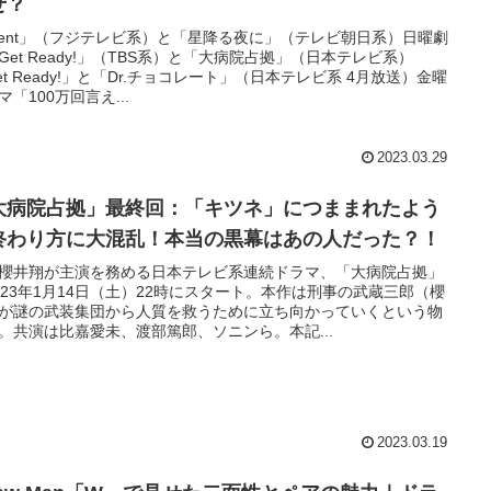
ぜ？
ilent」（フジテレビ系）と「星降る夜に」（テレビ朝日系）日曜劇
Get Ready!」（TBS系）と「大病院占拠」（日本テレビ系）
et Ready!」と「Dr.チョコレート」（日本テレビ系 4月放送）金曜
マ「100万回言え...
2023.03.29
大病院占拠」最終回：「キツネ」につままれたよう
終わり方に大混乱！本当の黒幕はあの人だった？！
櫻井翔が主演を務める日本テレビ系連続ドラマ、「大病院占拠」
023年1月14日（土）22時にスタート。本作は刑事の武蔵三郎（櫻
が謎の武装集団から人質を救うために立ち向かっていくという物
。共演は比嘉愛未、渡部篤郎、ソニンら。本記...
2023.03.19