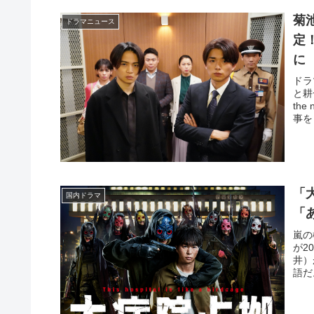
菊池
ドラマニュース
定
に
ドラ
と耕
th
事を
「
国内ドラマ
「
嵐の
が2
井）
語だ