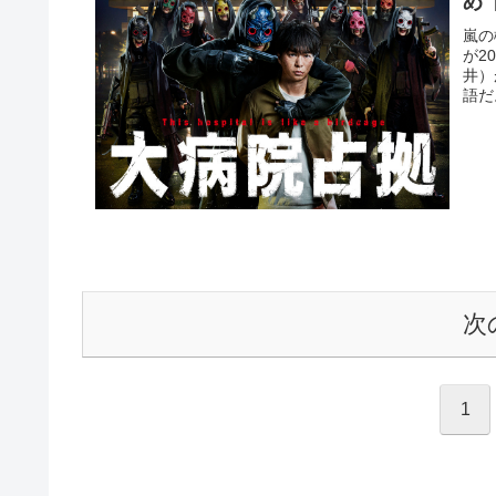
め
嵐の
が2
井）
語だ
次
1