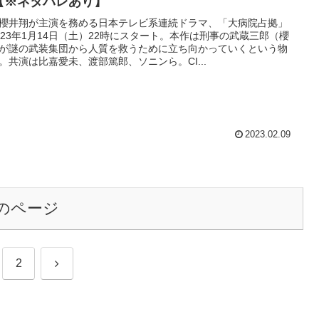
【※ネタバレあり】
櫻井翔が主演を務める日本テレビ系連続ドラマ、「大病院占拠」
023年1月14日（土）22時にスタート。本作は刑事の武蔵三郎（櫻
が謎の武装集団から人質を救うために立ち向かっていくという物
。共演は比嘉愛未、渡部篤郎、ソニンら。CI...
2023.02.09
のページ
次
2
へ