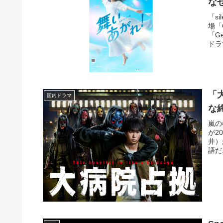
な
「s
場「
「G
ドラ
「
国内ドラマ
な
嵐の
が2
井）
語だ