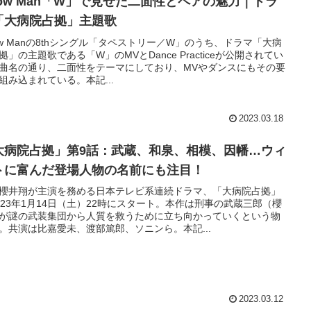
now Man「W」で見せた二面性とペアの魅力｜ドラ
「大病院占拠」主題歌
ow Manの8thシングル「タペストリー／W」のうち、ドラマ「大病
拠」の主題歌である「W」のMVとDance Practiceが公開されてい
曲名の通り、二面性をテーマにしており、MVやダンスにもその要
組み込まれている。本記...
2023.03.18
大病院占拠」第9話：武蔵、和泉、相模、因幡…ウィ
トに富んだ登場人物の名前にも注目！
櫻井翔が主演を務める日本テレビ系連続ドラマ、「大病院占拠」
023年1月14日（土）22時にスタート。本作は刑事の武蔵三郎（櫻
が謎の武装集団から人質を救うために立ち向かっていくという物
。共演は比嘉愛未、渡部篤郎、ソニンら。本記...
2023.03.12