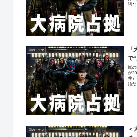
語だ
「
国内ドラマ
で
嵐の
が2
井）
語だ
＜
国内ドラマ