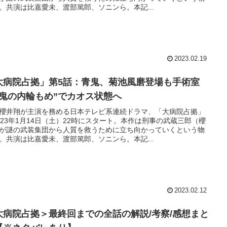
。共演は比嘉愛未、渡部篤郎、ソニンら。本記...
2023.02.19
大病院占拠」第5話：青鬼、菊池風磨登場も手術室
“鬼の内輪もめ”でカオス状態へ
櫻井翔が主演を務める日本テレビ系連続ドラマ、「大病院占拠」
023年1月14日（土）22時にスタート。本作は刑事の武蔵三郎（櫻
が謎の武装集団から人質を救うために立ち向かっていくという物
。共演は比嘉愛未、渡部篤郎、ソニンら。本記...
2023.02.12
大病院占拠＞最終回までの全話の解説/考察/感想まと