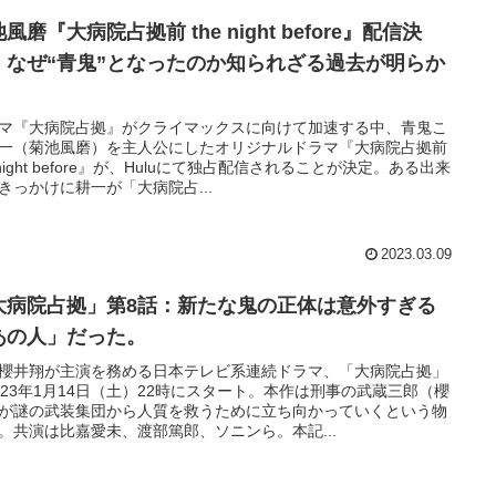
風磨『大病院占拠前 the night before』配信決
！なぜ“青鬼”となったのか知られざる過去が明らか
マ『大病院占拠』がクライマックスに向けて加速する中、青鬼こ
一（菊池風磨）を主人公にしたオリジナルドラマ『大病院占拠前
e night before』が、Huluにて独占配信されることが決定。ある出来
きっかけに耕一が「大病院占...
2023.03.09
大病院占拠」第8話：新たな鬼の正体は意外すぎる
あの人」だった。
櫻井翔が主演を務める日本テレビ系連続ドラマ、「大病院占拠」
023年1月14日（土）22時にスタート。本作は刑事の武蔵三郎（櫻
が謎の武装集団から人質を救うために立ち向かっていくという物
。共演は比嘉愛未、渡部篤郎、ソニンら。本記...