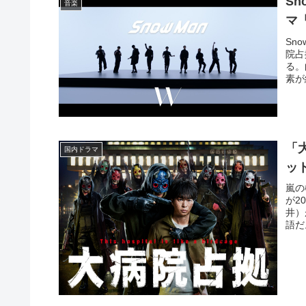
S
音楽
マ
Sn
院占
る。
素が
「
国内ドラマ
ッ
嵐の
が2
井）
語だ