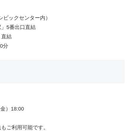
文京シビックセンター内）
」5番出口直結
」直結
0分
）18:00
法もご利用可能です。