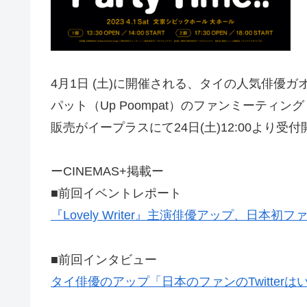
4月1日 (土)に開催される、タイの⼈気俳優ガオ
パット（Up Poompat）のファンミーティング「Kao&U
販売がイープラスにて24日(土)12:00より受
ーCINEMAS+掲載ー
■前回イベントレポート
『Lovely Writer』主演俳優アップ、⽇
■前回インタビュー
タイ俳優のアップ「日本のファンのTwitte