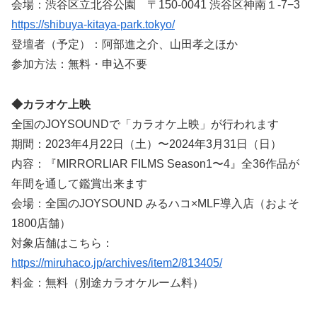
会場：渋谷区立北谷公園 〒150-0041 渋谷区神南１-7−3
https://shibuya-kitaya-park.tokyo/
登壇者（予定）：阿部進之介、山田孝之ほか
参加方法：無料・申込不要
◆カラオケ上映
全国のJOYSOUNDで「カラオケ上映」が行われます
期間：2023年4月22日（土）〜2024年3月31日（日）
内容：『MIRRORLIAR FILMS Season1〜4』全36作品が
年間を通して鑑賞出来ます
会場：全国のJOYSOUND みるハコ×MLF導入店（およそ
1800店舗）
対象店舗はこちら：
https://miruhaco.jp/archives/item2/813405/
料金：無料（別途カラオケルーム料）