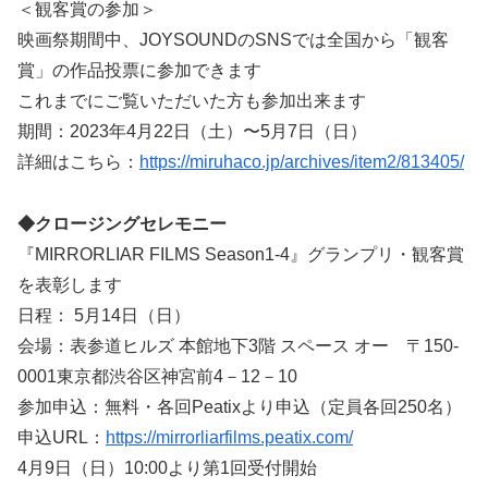
＜観客賞の参加＞
映画祭期間中、JOYSOUNDのSNSでは全国から「観客
賞」の作品投票に参加できます
これまでにご覧いただいた方も参加出来ます
期間：2023年4月22日（土）〜5月7日（日）
詳細はこちら：
https://miruhaco.jp/archives/item2/813405/
◆クロージングセレモニー
『MIRRORLIAR FILMS Season1-4』グランプリ・観客賞
を表彰します
日程： 5月14日（日）
会場：表参道ヒルズ 本館地下3階 スペース オー 〒150-
0001東京都渋谷区神宮前4－12－10
参加申込：無料・各回Peatixより申込（定員各回250名）
申込URL：
https://mirrorliarfilms.peatix.com/
4月9日（日）10:00より第1回受付開始