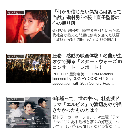
cover-』になって公開される。原作で描
かれる「X-Day事件」の裏側で起きたも
うひとつ...
「何かを信じたい気持ちはあって
インタビュー
当然」磯村勇斗×荻上直子監督の
心の拠り所
介護や新興宗教、障害者差別といった現
代社会が抱える問題に焦点を当てた映画
『波紋』が5月26日（金）より公開され
る。同作は『かもめ食堂』などで知られ
る荻上直子が企画・監督・脚本を手がけ
たオリジナルストーリー。主人公は、と
圧巻！感動の映画体験！名曲が生
インタビュー
あることがきっかけで「...
オケで蘇る『スター・ウォーズ in
コンサート』レポート！
PHOTO：星野麻美 Presentation
licensed by DISNEY CONCERTS in
association with 20th Century Fox,
Lucasfilm and Warner/Chappell...
6年経って、世の中へ。社会派ド
インタビュー
ラマ「エルピス」で渡辺あやが描
きたかったものとは？
朝ドラ「カーネーション」や土曜ドラマ
「今ここにある危機とぼくの好感度につ
いて」（いずれもNHK）など良質なドラ