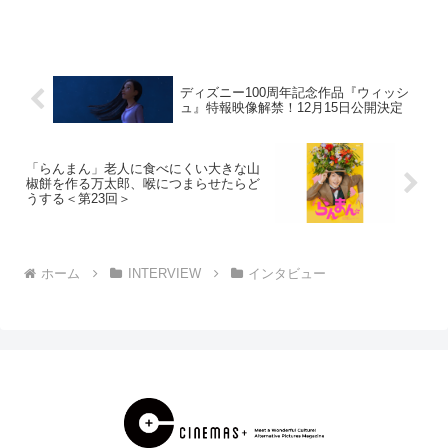
マ脚本を書いてきた渡辺あやが初めて挑
む民放の連ドラ「エルピス―希望、ある
いは災い―」は、冤罪事件をテレビ局が
どう報道するかという攻...
ディズニー100周年記念作品『ウィッシ
ュ』特報映像解禁！12月15日公開決定
「らんまん」老人に食べにくい大きな山
椒餅を作る万太郎、喉につまらせたらど
うする＜第23回＞
ホーム
INTERVIEW
インタビュー