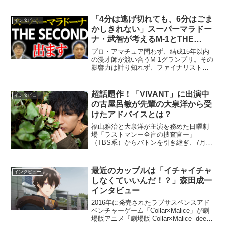
「4分は逃げ切れても、6分はごま
インタビュー
かしきれない」スーパーマラドー
ナ・武智が考えるM-1とTHE
SECOND
プロ・アマチュア問わず、結成15年以内
の漫才師が競い合うM-1グランプリ。その
影響力は計り知れず、ファイナリスト、
優勝者の多くは、決勝の舞台を境に、そ
の後の芸人人生を大きく一変させてき
た。一方、ラストイヤーまでに結果を残
超話題作！「VIVANT」に出演中
インタビュー
せずモヤモヤとした日...
の古屋呂敏が先輩の大泉洋から受
けたアドバイスとは？
福山雅治と大泉洋が主演を務めた日曜劇
場「ラストマンー全盲の捜査官ー」
（TBS系）からバトンを引き継ぎ、7月16
日からスタートした「VIVANT」（ヴィヴ
ァン）。主演の堺雅人演じる乃木憂助の
部下であり、“誤送金トラブルに関わった
最近のカップルは「イチャイチャ
インタビュー
男”水上了を演...
しなくていいんだ！？」森田成一
インタビュー
2016年に発売されたラブサスペンスアド
ベンチャーゲーム「Collar×Malice」が劇
場版アニメ『劇場版 Collar×Malice -deep