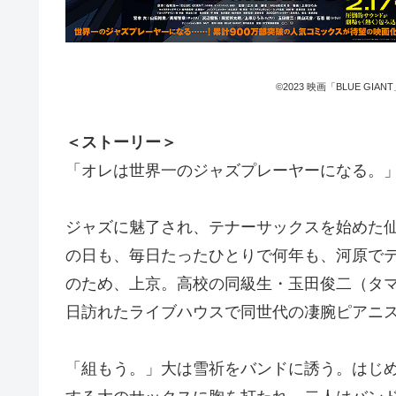
©2023 映画「BLUE GI
＜ストーリー＞
「オレは世界一のジャズプレーヤーになる。
ジャズに魅了され、テナーサックスを始めた
の日も、毎日たったひとりで何年も、河原で
のため、上京。高校の同級生・玉田俊二（タ
日訪れたライブハウスで同世代の凄腕ピアニ
「組もう。」大は雪祈をバンドに誘う。はじ