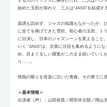
する大のサックスに胸を打たれ、二人はバン
始めた玉田が加わり、三人は“JASS”を結成す
楽譜も読めず、ジャズの知識もなかったが、
に全てを捧げてきた雪祈。初心者の玉田。トリオ
に出演し、日本のジャズシーンを変えること
いく “JASS”は、次第に注目を集めるようにな
め、目まぐるしい躍進がこのまま続いていく
り……。
情熱の限りを音楽に注いだ⻘春。その果てに
＜基本情報＞
出演者（声）：山田裕貴／間宮祥太朗／岡山天