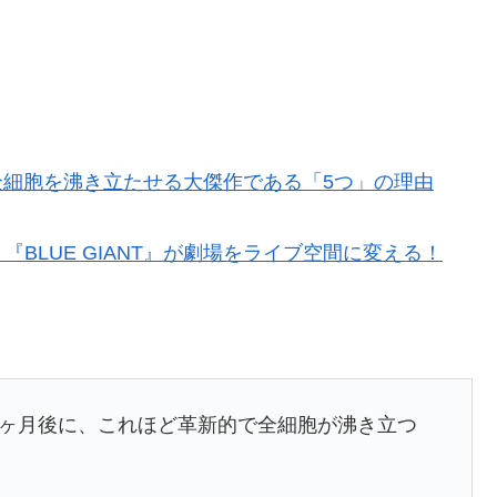
』が全細胞を沸き立たせる大傑作である「5つ」の理由
BLUE GIANT』が劇場をライブ空間に変える！
らわずか3ヶ月後に、これほど革新的で全細胞が沸き立つ