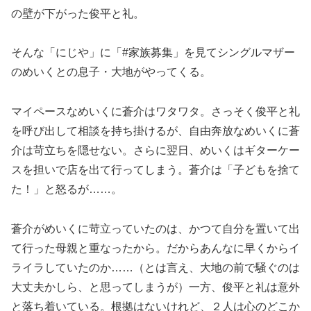
の壁が下がった俊平と礼。
そんな「にじや」に「#家族募集」を見てシングルマザー
のめいくとの息子・大地がやってくる。
マイペースなめいくに蒼介はワタワタ。さっそく俊平と礼
を呼び出して相談を持ち掛けるが、自由奔放なめいくに蒼
介は苛立ちを隠せない。さらに翌日、めいくはギターケー
スを担いで店を出て行ってしまう。蒼介は「子どもを捨て
た！」と怒るが……。
蒼介がめいくに苛立っていたのは、かつて自分を置いて出
て行った母親と重なったから。だからあんなに早くからイ
ライラしていたのか……（とは言え、大地の前で騒ぐのは
大丈夫かしら、と思ってしまうが）一方、俊平と礼は意外
と落ち着いている。根拠はないけれど、２人は心のどこか