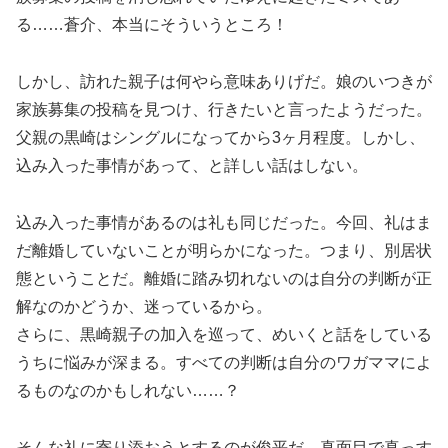
る……蒼介、本当にそういうところ！
しかし、訪れた親子は何やら意味ありげだ。娘のいつきが
家族募集の投稿を見つけ、行きたいと言ったようだった。
父親の黒崎はシングルになってから3ヶ月程度。しかし、
込み入った事情があって、と詳しい話はしない。
込み入った事情があるのは礼も同じだった。今回、礼はま
だ離婚していないことが明らかになった。つまり、別居状
態ということだ。離婚に踏み切れないのは自分の判断が正
解なのかどうか、迷っているから。
さらに、黒崎親子の加入を巡って、めいくと話をしている
うちに悩みが深まる。すべての判断は自分のワガママによ
るものなのかもしれない……？
そんな礼に寄り添おうとするのが俊平だ。真面目で真っす