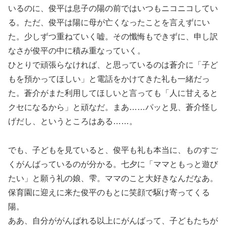
いるのに、俊平は息子の陽の前ではいつもニコニコしてい
る。ただ、俊平は陽に母が亡くなったことを言えずにい
た。少しずつ重ねていく嘘。その懺悔もできずに、申し訳
なさが俊平の中に積み重なっていく。
ひとりで頑張らなければ、と思っているのは蒼介に「子ど
もを預かってほしい」と電話をかけてきた礼も一緒だっ
た。蒼介がまた利用してほしいと言っても「人に甘えると
クセになるから」と頑なだ。まあ……パッと見、蒼介怪し
げだし、というところはある……。
でも、子どもを見ていると、俊平も礼も本当に、ものすご
くがんばっているのが分かる。七夕に「ママともっと遊び
たい」と願う礼の娘、雫。ママのこと大好きなんだなあ。
保育園に迎えに来た俊平のもとに笑顔で駆け寄ってくる
陽。
ああ、自分ががんばれる以上にがんばって、子どもたちが