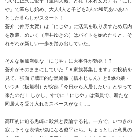
ついに正式に俊平（重岡大毅）と礼（木村文乃）も「にじ
や」で暮らし始め、大人4人と子ども3人の和気あいあい
とした暮らしがスタート！
蒼介（仲野太賀）は「にじや」に活気を取り戻すため店内
を改装。めいく（岸井ゆきの）はバイトを始めたりと、そ
れぞれが新しい一歩を踏み出していた。
そんな順風満帆な「にじや」に大事件が勃発！？
蒼介がそのままにしていた「＃家族募集します」の投稿を
見て、強面で威圧的な黒崎徹（橋本じゅん）と8歳の娘・
いつき（板垣樹）が突然「今日から入居したい」とやって
来たのだ！ しかし、すでに「にじや」は満員で、新たな
同居人を受け入れるスペースがなく…。
高圧的に迫る黒崎に毅然と反論する礼。一方で、いつきの
寂しそうな表情が気になる俊平たち。ちょっとした意見の