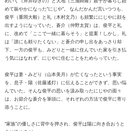
めいく（岸井ゆきの）と大地（三浦綺羅）親子が暮らし始
めて賑やかになった“にじや”。 なんだかんだ言いつつも、
俊平（重岡大毅）と礼（木村文乃）も頻繁ににじやに顔を
出すようになっていた。蒼介（仲野太賀）は、俊平と礼
に、改めて「ここで一緒に暮らそう」と提案！しかし、礼
は「誰にも頼りたくない」と蒼介の申し出をあっさり却
下。一方の俊平も、みどりと一緒に住んでいた家を引き払
う気にはなれず、にじやに住むことをためらっていた。
俊平は妻・みどり（山本美月）が亡くなったという事実
を、息子・陽（佐藤遙灯）に伝えることができず、思い悩
んでいた。そんな俊平の思いを汲み取ったにじやの面々
は、お節介な蒼介を筆頭に、それぞれの方法で俊平に寄り
添うことに。
“家族”の優しさに背中を押され、俊平は陽に向き合おうと