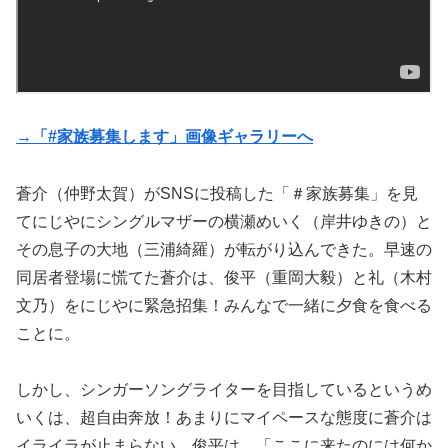
→「#家族募集します」画像ギャラリーへ
蒼介（仲野太賀）がSNSに投稿した「＃家族募集」を見
てにじやにシングルマザーの横瀬めいく（岸井ゆきの）と
その息子の大地（三浦綺羅）が転がり込んできた。早速の
同居者登場に慌てた蒼介は、俊平（重岡大毅）と礼（木村
文乃）をにじやに緊急招集！みんなで一緒に夕食を食べる
ことに。
しかし、シンガーソングライターを目指しているというめ
いくは、超自由奔放！あまりにマイペースな態度に蒼介は
イライラが止まらない。俊平は、「ここに来たのには何か