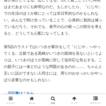
屋が懐かしくなる。恋しくなる。3人で過ごしていた時間
はまだあまりにも鮮明なのだ。もしかしたら、「にじや」
での生活のほうが彼にとっては非日常的なのかもしれな
い。みんなで助け合っていることで、心身的に負担は減っ
ているだろう。それでも、俊平の心の根っこの部分を考え
ると、どうしても心配になってしまう。
第5話のラストではいつきが家出をして「にじや」へやっ
てくる。父親である黒崎がいつきの面倒を見ないというよ
りは、いつきのほうが黒崎に対して塩対応な気もする。こ
の親子には一体どのような問題があるのか……。ちゃんと
互いに話ができない人同士には、周りのおせっかいがやっ
ぱり必要なのかもしれない。
→元記事はこちら
メニュー
ホーム
検索
トップ
サイドバー