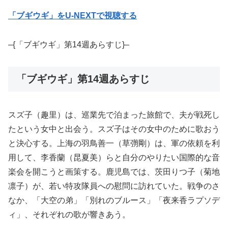
「ブギウギ」をU-NEXTで視聴する
–{「ブギウギ」第14週あらすじ}–
「ブギウギ」第14週あらすじ
スズ子（趣里）は、巡業先で泊まった旅館で、夫が戦死し
たという女中と出会う。スズ子はその女中のために歌おう
と決心する。上海の羽鳥善一（草彅剛）は、軍の依頼を利
用して、李香蘭（昆夏美）らと自分のやりたい国際的な音
楽会を開こうと画策する。鹿児島では、茨田りつ子（菊地
凛子）が、若い特攻隊員への慰問に訪れていた。戦争のさ
なか、「大空の弟」「別れのブルース」「夜来香ラプソデ
ィ」、それぞれの歌が響きあう。