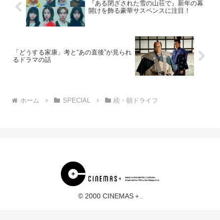
『ある閉ざされた雪の山荘で』新年の幕
開けを飾る豪華サスペンスに注目！
「どうする家康」考と“あの直後”が見られ
るドラマの話
ホーム
SPECIAL
続・朝ドライフ
© 2000 CINEMAS＋.