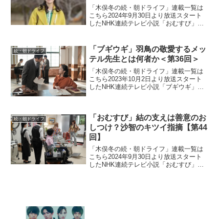
「木俣冬の続・朝ドライフ」連載一覧は
こちら2024年9月30日より放送スタート
したNHK連続テレビ小説「おむすび」。
平成“ど真ん中”の、2004年(平成16年)。ヒ
ロイン・米田結（よねだ・ゆい）は、福
岡・糸島で両親や祖父母と共に暮らして
「ブギウギ」羽鳥の敬愛するメッ
続・朝ドライフ
いた...
テル先生とは何者か＜第36回＞
「木俣冬の続・朝ドライフ」連載一覧は
こちら2023年10月2日より放送スタート
したNHK連続テレビ小説「ブギウギ」。
「東京ブギウギ」や「買物ブギー」で知
られる昭和の大スター歌手・笠置シヅ子
をモデルにオリジナルストーリーで描く
「おむすび」結の支えは善意のお
本作。歌って踊る...
続・朝ドライフ
しつけ？沙智のキツイ指摘【第44
回】
「木俣冬の続・朝ドライフ」連載一覧は
こちら2024年9月30日より放送スタート
したNHK連続テレビ小説「おむすび」。
平成“ど真ん中”の、2004年(平成16年)。ヒ
ロイン・米田結（よねだ・ゆい）は、福
岡・糸島で両親や祖父母と共に暮らして
いた...