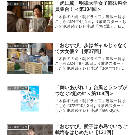
「虎に翼」明律大学女子部法科全
続・朝ドライフ
員集合！＜第104回＞
「木俣冬の続・朝ドライフ」連載一覧は
こちら2024年4月1日より放送スタートし
たNHK連続テレビ小説「虎に翼」。日本
史上で初めて法曹の世界に飛び込んだ女
性をモデルにオリジナルストーリーで描
く本作。困難な時代に生まれながらも仲
「おむすび」歩はギャルじゃなく
間たちと切磋琢磨...
続・朝ドライフ
て大女優？【第27回】
「木俣冬の続・朝ドライフ」連載一覧は
こちら2024年9月30日より放送スタート
したNHK連続テレビ小説「おむすび」。
平成“ど真ん中”の、2004年(平成16年)。ヒ
ロイン・米田結（よねだ・ゆい）は、福
岡・糸島で両親や祖父母と共に暮らして
「舞いあがれ！」台風とランプが
いた...
続・朝ドライフ
つなぐ2組の絆＜第109回＞
「木俣冬の続・朝ドライフ」連載一覧は
こちら2022年10月3日より放映スタート
したNHK連続テレビ小説「舞いあが
れ！」。本作は、主人公・岩倉舞（福原
遥）がものづくりの町・東大阪と自然豊
かな長崎・五島列島で人との絆を育みな
「おむすび」愛子は糸島でいちご
続・朝ドライフ
がら、空を飛ぶ夢に向...
栽培をはじめたい【121回】