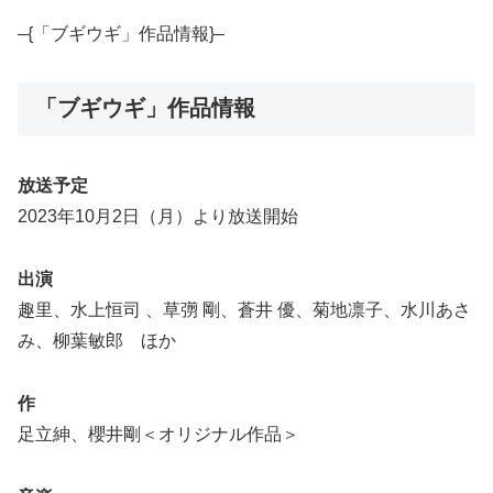
–{「ブギウギ」作品情報}–
「ブギウギ」作品情報
放送予定
2023年10月2日（月）より放送開始
出演
趣里、水上恒司 、草彅 剛、蒼井 優、菊地凛子、水川あさ
み、柳葉敏郎 ほか
作
足立紳、櫻井剛＜オリジナル作品＞