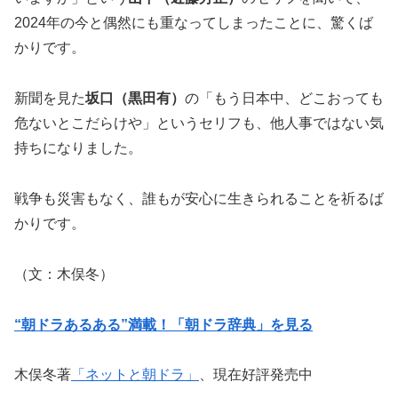
2024年の今と偶然にも重なってしまったことに、驚くば
かりです。
新聞を見た
坂口（黒田有）
の「もう日本中、どこおっても
危ないとこだらけや」というセリフも、他人事ではない気
持ちになりました。
戦争も災害もなく、誰もが安心に生きられることを祈るば
かりです。
（文：木俣冬）
“朝ドラあるある”満載！「朝ドラ辞典」を見る
木俣冬著
「ネットと朝ドラ」
、現在好評発売中