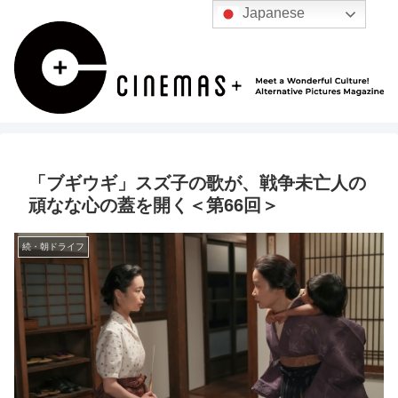
Japanese
「ブギウギ」スズ子の歌が、戦争未亡人の
頑なな心の蓋を開く＜第66回＞
続・朝ドライフ