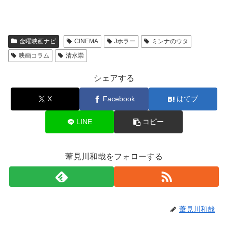
金曜映画ナビ
CINEMA
Jホラー
ミンナのウタ
映画コラム
清水崇
シェアする
X
Facebook
はてブ
LINE
コピー
葦見川和哉をフォローする
葦見川和哉