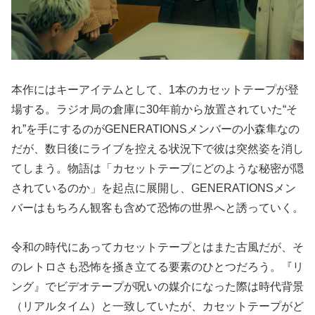
本作にはキーアイテムとして、1本のカセットテープが登
場する。ラジオ局の倉庫に30年前から放置されていた“そ
れ”を手にするのがGENERATIONSメンバーの小森隼なの
だが、数日後にライブを控える状況下で彼は突然姿を消し
てしまう。物語は「カセットテープにどのような秘密が隠
されているのか」を起点に展開し、GENERATIONSメン
バーはもちろん観客も含めて恐怖の世界へと誘っていく。
令和の時代にあってカセットテープとはまた古風だが、そ
のレトロさも恐怖を掻き立てる要素のひとつだろう。『リ
ング』でビデオテープが呪いの媒介になった際は時代背景
（リアルタイム）と一致していたが、カセットテープがど