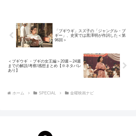
璧”と称される歴史・時代小説の名匠 池波
正太郎 に焦点を当てたい。『鬼平犯科
帳』『雲霧仁左衛門』『剣客商売』『仕
掛人・藤枝梅安』……...
「ブギウギ」スズ子の「ジャングル・ブ
ギー」、史実では黒澤明が作詞した＜第
96回＞
＜ブギウギ ・ブギの女王編＞20週～24週
までの解説/考察/感想まとめ【※ネタバレ
あり】
ホーム
SPECIAL
金曜映画ナビ