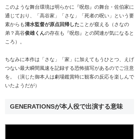
このような舞台環境は明らかに『呪怨』の舞台・佐伯家に
通じており、「高谷家」「さな」「死者の呪い」という要
素からも
清水監督が原点回帰した
ことが窺える（さなの
弟？高谷
俊雄くん
の存在も『呪怨』との関連が気になると
ころ）。
ちなみに本作は「さな」「家」に加えてもうひとつ、えげ
つない最大瞬間風速を記録する恐怖描写があるのでご注意
を。（演じた御本人は劇場鑑賞時に観客の反応を楽しんで
いたようだが）
GENERATIONSが本人役で出演する意味