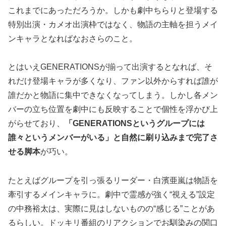
これまでにあっただろうか。しかも劇中ちらりと登場する
特別出演・カメオ出演枠ではなく、物語の主軸を担うメイ
ンキャラとなればなおさらのこと。
とはいえGENERATIONSが揃って出演するとなれば、そ
れだけ登場キャラが多くなり、ファン以外からすれば誰が
誰だかと物語に集中できなくなってしまう。しかし各メン
バーの立ち位置を劇中にも反映することで個性を浮かび上
がらせており、
「GENERATIONSというグループには
誰々というメンバーがいる」と自然に刷り込みまで完了さ
せる脚本
が巧い。
たとえばグループを引っ張るリーダー・白濱亜嵐は物語を
牽引するメインキャラに。劇中で霊感が強く“視える”設定
の中務裕太は、実際に見はしないものの“感じる”ことがあ
るらしい。ドッキリ番組のリアクションでお馴染みの関口