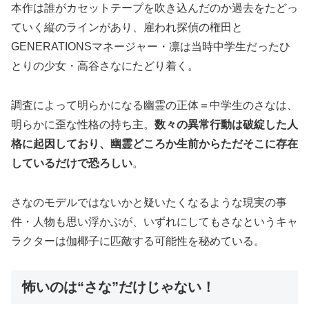
本作は誰がカセットテープを吹き込んだのか過去をたどっ
ていく縦のラインがあり、雇われ探偵の権田と
GENERATIONSマネージャー・凛は当時中学生だったひ
とりの少女・高谷さなにたどり着く。
調査によって明らかになる幽霊の正体＝中学生のさなは、
明らかに歪な性格の持ち主。
数々の異常行動は破綻した人
格に起因しており、幽霊どころか生前からただそこに存在
しているだけで恐ろしい
。
さなのモデルではないかと疑いたくなるような現実の事
件・人物も思い浮かぶが、いずれにしてもさなというキャ
ラクターは伽椰子に匹敵する可能性を秘めている。
怖いのは“さな”だけじゃない！