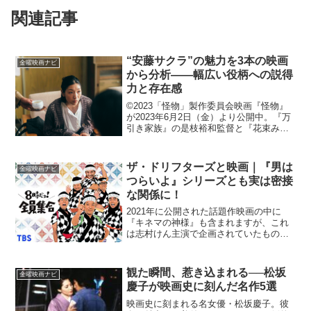
関連記事
“安藤サクラ”の魅力を3本の映画
金曜映画ナビ
から分析——幅広い役柄への説得
力と存在感
©2023「怪物」製作委員会映画『怪物』
が2023年6月2日（金）より公開中。『万
引き家族』の是枝裕和監督と『花束みた
いな恋をした』の坂元裕二による脚本と
いうタッグで送り出した本作は、第76回
カンヌ国際映画祭で脚本賞とクィア・パ
ザ・ドリフターズと映画｜『男は
金曜映画ナビ
ルム賞の二冠...
つらいよ』シリーズとも実は密接
な関係に！
2021年に公開された話題作映画の中に
『キネマの神様』も含まれますが、これ
は志村けん主演で企画されていたもの
の、彼の急死によって盟友・沢田研二が
役を引き継いで完成したものでもありま
した。その志村けんが所属していたお笑
観た瞬間、惹き込まれる──松坂
金曜映画ナビ
いグループが“ザ・ドリフ...
慶子が映画史に刻んだ名作5選
映画史に刻まれる名女優・松坂慶子。彼