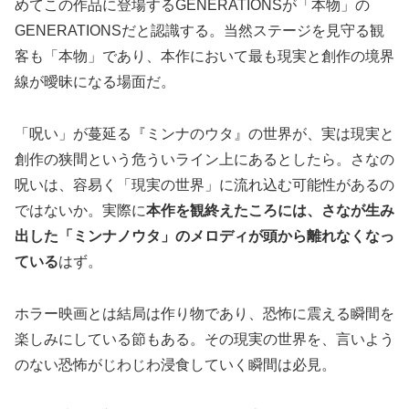
めてこの作品に登場するGENERATIONSが「本物」の
GENERATIONSだと認識する。当然ステージを見守る観
客も「本物」であり、本作において最も現実と創作の境界
線が曖昧になる場面だ。
「呪い」が蔓延る『ミンナのウタ』の世界が、実は現実と
創作の狭間という危ういライン上にあるとしたら。さなの
呪いは、容易く「現実の世界」に流れ込む可能性があるの
ではないか。実際に
本作を観終えたころには、さなが生み
出した「ミンナノウタ」のメロディが頭から離れなくなっ
ている
はず。
ホラー映画とは結局は作り物であり、恐怖に震える瞬間を
楽しみにしている節もある。その現実の世界を、言いよう
のない恐怖がじわじわ浸食していく瞬間は必見。