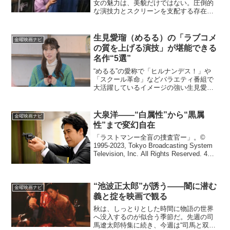
女の魅力は、美貌だけではない。圧倒的
な演技力とスクリーンを支配する存在
感、そして作品ごとに変幻自在に役柄を
生きるその姿が、多くの観客の心を掴ん
できた。80年代、日本映画界は熱を帯び
生見愛瑠（めるる）の「ラブコメ
金曜映画ナビ
ていた。そんな時代に輝き...
の質を上げる演技」が堪能できる
名作“5選”
“めるる”の愛称で「ヒルナンデス！」や
「スクール革命」などバラエティ番組で
大活躍しているイメージの強い生見愛
瑠。2024年現在「CanCam」の専属モデ
ルを務めていることもあり、彼女の肩書
きは「タレント」「モデル」とされるこ
大泉洋——“白属性”から“黒属
金曜映画ナビ
とが多い。しかし...
性”まで変幻自在
「ラストマンー全盲の捜査官ー」。©
1995-2023, Tokyo Broadcasting System
Television, Inc. All Rights Reserved. 4月
クールのドラマ「ラストマンー全盲の捜
査官ー」。初回...
“池波正太郎”が誘う――闇に潜む
金曜映画ナビ
義と掟を映画で観る
秋は、しっとりとした時間に物語の世界
へ没入するのが似合う季節だ。先週の司
馬遼太郎特集に続き、今週は“司馬と双