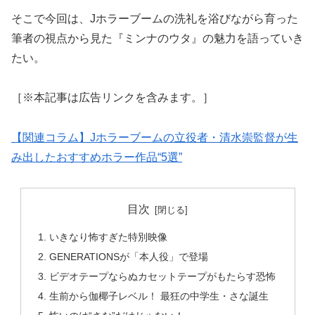
そこで今回は、Jホラーブームの洗礼を浴びながら育った
筆者の視点から見た『ミンナのウタ』の魅力を語っていき
たい。
［※本記事は広告リンクを含みます。］
【関連コラム】Jホラーブームの立役者・清水崇監督が生
み出したおすすめホラー作品“5選”
目次
いきなり怖すぎた特別映像
GENERATIONSが「本人役」で登場
ビデオテープならぬカセットテープがもたらす恐怖
生前から伽椰子レベル！ 最狂の中学生・さな誕生