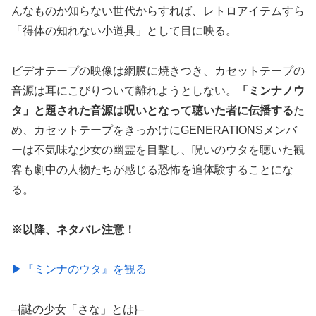
んなものか知らない世代からすれば、レトロアイテムすら
「得体の知れない小道具」として目に映る。
ビデオテープの映像は網膜に焼きつき、カセットテープの
音源は耳にこびりついて離れようとしない。
「ミンナノウ
タ」と題された音源は呪いとなって聴いた者に伝播する
た
め、カセットテープをきっかけにGENERATIONSメンバ
ーは不気味な少女の幽霊を目撃し、呪いのウタを聴いた観
客も劇中の人物たちが感じる恐怖を追体験することにな
る。
※以降、ネタバレ注意！
▶︎『ミンナのウタ』を観る
–{謎の少女「さな」とは}–