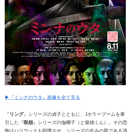
▶︎『ミンナのウタ』画像を全て見る
『
リング
』シリーズの貞子とともに、Jホラーブームを牽
引した『
呪怨
』シリーズの伽椰子（と俊雄くん）。その恐
怖はハリウッドも戦慄させ、シリーズの生みの親である清