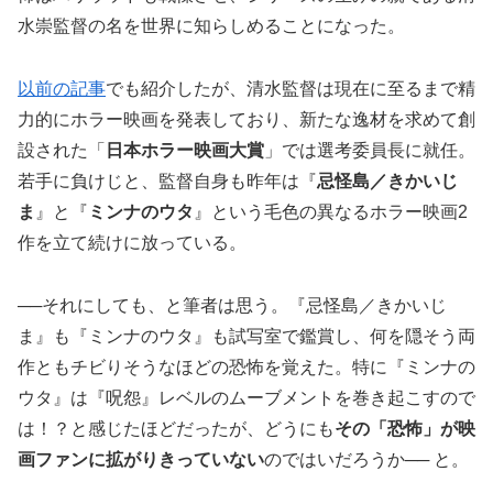
水崇監督の名を世界に知らしめることになった。
以前の記事
でも紹介したが、清水監督は現在に至るまで精
力的にホラー映画を発表しており、新たな逸材を求めて創
設された「
日本ホラー映画大賞
」では選考委員長に就任。
若手に負けじと、監督自身も昨年は『
忌怪島／きかいじ
ま
』と『
ミンナのウタ
』という毛色の異なるホラー映画2
作を立て続けに放っている。
──それにしても、と筆者は思う。『忌怪島／きかいじ
ま』も『ミンナのウタ』も試写室で鑑賞し、何を隠そう両
作ともチビりそうなほどの恐怖を覚えた。特に『ミンナの
ウタ』は『呪怨』レベルのムーブメントを巻き起こすので
は！？と感じたほどだったが、どうにも
その「恐怖」が映
画ファンに拡がりきっていない
のではいだろうか── と。