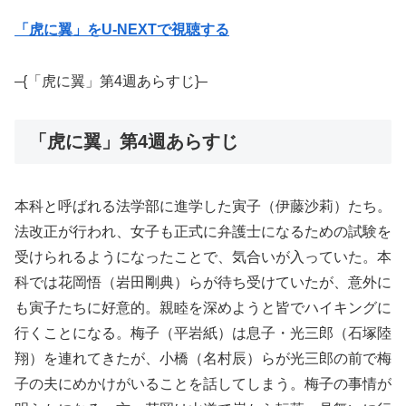
「虎に翼」をU-NEXTで視聴する
–{「虎に翼」第4週あらすじ}–
「虎に翼」第4週あらすじ
本科と呼ばれる法学部に進学した寅子（伊藤沙莉）たち。
法改正が行われ、女子も正式に弁護士になるための試験を
受けられるようになったことで、気合いが入っていた。本
科では花岡悟（岩田剛典）らが待ち受けていたが、意外に
も寅子たちに好意的。親睦を深めようと皆でハイキングに
行くことになる。梅子（平岩紙）は息子・光三郎（石塚陸
翔）を連れてきたが、小橋（名村辰）らが光三郎の前で梅
子の夫にめかけがいることを話してしまう。梅子の事情が