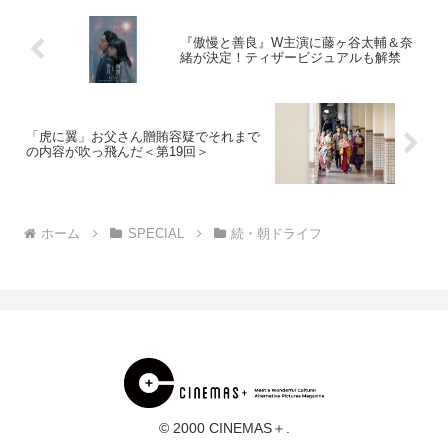
『傲慢と善良』W主演に藤ヶ谷太輔＆奈
緒が決定！ティザービジュアルも解禁
「虎に翼」お父さん贈賄容疑でそれまで
の内容が吹っ飛んだ＜第19回＞
ホーム
SPECIAL
続・朝ドライフ
© 2000 CINEMAS＋.