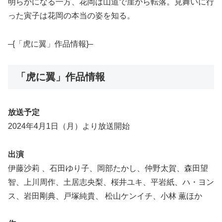
明らかになる一方、花岡は山道で崖から転落。見舞いに行
った寅子は花岡の本当の姿を知る。
–{「虎に翼」作品情報}–
「虎に翼」作品情報
放送予定
2024年4月1日（月）より放送開始
出演
伊藤沙莉 、石田ゆり子、岡部たかし、仲野太賀、森田望
智、上川周作、土居志央梨、桜井ユキ、平岩紙、ハ・ヨン
ス、岩田剛典、戸塚純貴、 松山ケンイチ、小林 薫ほか