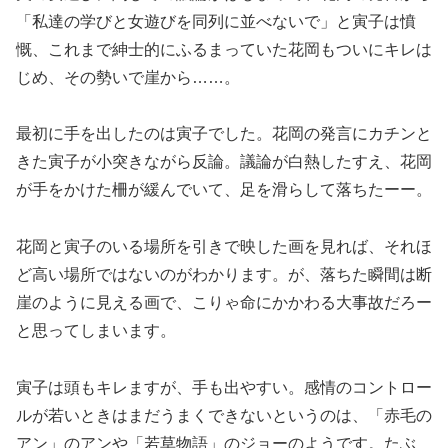
「私達の学びと女遊びを同列に並べないで」と寅子は憤
慨、これまで紳士的にふるまっていた花岡もついにキレは
じめ、その勢いで崖から……。
最初に手を出したのは寅子でした。花岡の発言にカチンと
きた寅子が小突きながら反論。議論が白熱したすえ、花岡
が手をかけた柵が緩んでいて、足を滑らして落ちたーー。
花岡と寅子のいる場所を引きで映した画を見れば、それほ
ど高い場所ではないのがわかります。が、落ちた瞬間は断
崖のように見える画で、こりゃ命にかかわる大事故だろー
と思ってしまいます。
寅子は頭もキレますが、手も出やすい。感情のコントロー
ルが若いときはまだうまくできないというのは、「赤毛の
アン」のアンや「若草物語」のジョーのようです。たぶ