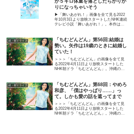
が５キロ体重を落としたらがりが
りになっちゃいそう
▶︎「舞いあがれ！」画像を全て見る2022
年10月3日より放映スタートしたNHK連続
テレビ小説「舞いあがれ！」。本作は、
主人公が東大阪と自然豊かな長崎・五島
列島でさまざまな人との絆を育みなが
ら、空を飛ぶ夢に向かっていく挫折と再
「ちむどんどん」第56回:結婚は
続・朝ドライフ
生のストーリー...
勢い。矢作は19歳のときに結婚し
ていた！
＞＞＞「ちむどんどん」の画像を全て見
る2022年4月11日より放映スタートした
NHK朝ドラ「ちむどんどん」。沖縄の本
土復帰50年に合わせて放映される本作
は、復帰前の沖縄を舞台に、沖縄料理に
夢をかける主人公と支え合う兄妹たちの
「ちむどんどん」第68回：やめろ
続・朝ドライフ
絆を描くストーリ...
和彦、「僕はやっぱり……」っ
て。しかも愛の話を遮ってまで
＞＞＞「ちむどんどん」の画像を全て見
る2022年4月11日より放映スタートした
NHK朝ドラ「ちむどんどん」。沖縄の本
土復帰50年に合わせて放映される本作
は、復帰前の沖縄を舞台に、沖縄料理に
夢をかける主人公と支え合う兄妹たちの
絆を描くストーリ...