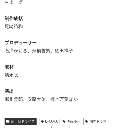
村上一博
制作統括
尾崎裕和
プロデューサー
石澤かおる、舟橋哲男、徳田祥子
取材
清永聡
演出
梛川善郎、安藤大佑、橋本万葉ほか
続・朝ドライフ
DRAMA
伊藤沙莉
国内ドラマ