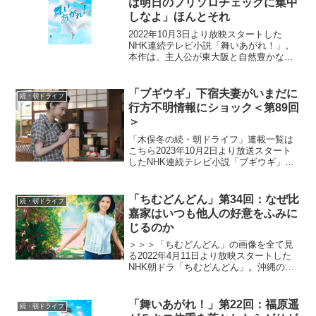
は明日のプリソロチェックに集中
しなよ」ほんとそれ
2022年10月3日より放映スタートした
NHK連続テレビ小説「舞いあがれ！」。
本作は、主人公が東大阪と自然豊かな長
崎・五島列島でさまざまな人との絆を育
みながら、空を飛ぶ夢に向かっていく挫
折と再生のストーリー。ものづくりの
「ブギウギ」下宿夫妻がいまだに
続・朝ドライフ
町・東大阪で生まれ育...
行方不明情報にショック＜第89回
＞
「木俣冬の続・朝ドライフ」連載一覧は
こちら2023年10月2日より放送スタート
したNHK連続テレビ小説「ブギウギ」。
「東京ブギウギ」や「買物ブギー」で知
られる昭和の大スター歌手・笠置シヅ子
をモデルにオリジナルストーリーで描く
「ちむどんどん」第34回：なぜ比
続・朝ドライフ
本作。歌って踊る...
嘉家はいつも他人の好意をふみに
じるのか
＞＞＞「ちむどんどん」の画像を全て見
る2022年4月11日より放映スタートした
NHK朝ドラ「ちむどんどん」。沖縄の本
土復帰50年に合わせて放映される本作
は、復帰前の沖縄を舞台に、沖縄料理に
夢をかける主人公と支え合う兄妹たちの
「舞いあがれ！」第22回：福原遥
続・朝ドライフ
絆を描くストーリ...