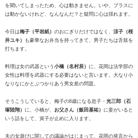
を聞いてしまったため、心は動きません。いや、プラスに
は動かないけれど、なんなんだ？と疑問に心は揺れます。
今日は
梅子（平岩紙）
のおにぎりだけではなく、
涼子（桜
井ユキ）
も豪華なお弁当を持ってきて、男子たちは舌鼓を
打ちます。
料理は女の武器という
小橋（名村辰）
に、花岡は法学部の
女性は料理を武器にする必要はないと言います。大なり小
なりなにかとぶつかりあう男女差の問題。
そうこうしていると、梅子の8歳になる息子・
光三郎（石
塚陸翔）
に、小橋が、
お父さん（飯田基祐）
に妾がいると
いう話をして、寅子が止めに入ります。
夫の女遊びに関しての議論がはじまって、花岡の発言から