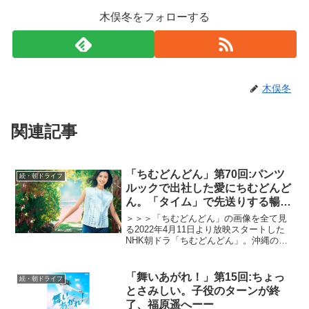
木俣冬をフォローする
木俣冬
関連記事
「ちむどんどん」第70回:パンツ
続・朝ドライフ
ルックで出社した愛にちむどんど
ん。「タイム」で先送りする暢子
にわじわじするー
＞＞＞「ちむどんどん」の画像を全て見
る2022年4月11日より放映スタートした
NHK朝ドラ「ちむどんどん」。沖縄の本
土復帰50年に合わせて放映される本作
は、復帰前の沖縄を舞台に、沖縄料理に
夢をかける主人公と支え合う兄妹たちの
「舞いあがれ！」第15回:ちょっ
続・朝ドライフ
絆を描くストーリ...
とさみしい。子役のターンが終
了、福原遥へーー