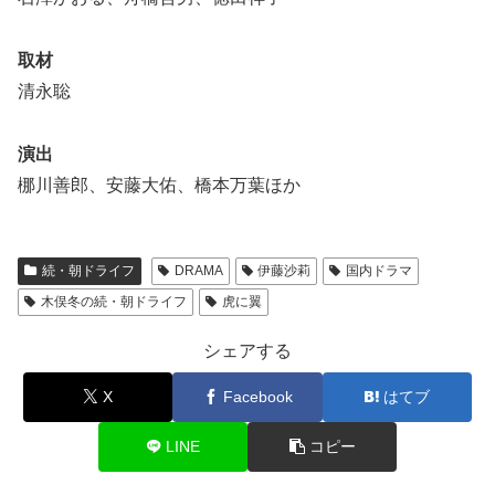
取材
清永聡
演出
梛川善郎、安藤大佑、橋本万葉ほか
続・朝ドライフ
DRAMA
伊藤沙莉
国内ドラマ
木俣冬の続・朝ドライフ
虎に翼
シェアする
X
Facebook
はてブ
LINE
コピー