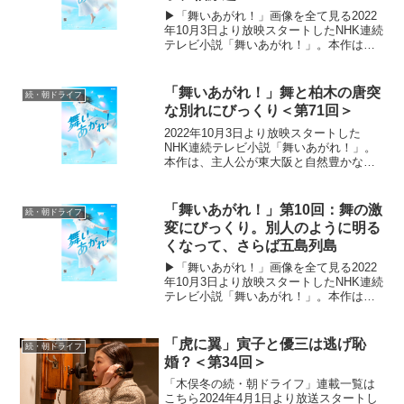
▶「舞いあがれ！」画像を全て見る2022
年10月3日より放映スタートしたNHK連続
テレビ小説「舞いあがれ！」。本作は、
主人公が東大阪と自然豊かな長崎・五島
列島でさまざまな人との絆を育みなが
ら、空を飛ぶ夢に向かっていく挫折と再
「舞いあがれ！」舞と柏木の唐突
続・朝ドライフ
生のストーリー。...
な別れにびっくり＜第71回＞
2022年10月3日より放映スタートした
NHK連続テレビ小説「舞いあがれ！」。
本作は、主人公が東大阪と自然豊かな長
崎・五島列島でさまざまな人との絆を育
みながら、空を飛ぶ夢に向かっていく挫
折と再生のストーリー。ものづくりの
「舞いあがれ！」第10回：舞の激
続・朝ドライフ
町・東大阪で生まれ育...
変にびっくり。別人のように明る
くなって、さらば五島列島
▶「舞いあがれ！」画像を全て見る2022
年10月3日より放映スタートしたNHK連続
テレビ小説「舞いあがれ！」。本作は、
主人公が東大阪と自然豊かな長崎・五島
列島でさまざまな人との絆を育みなが
ら、空を飛ぶ夢に向かっていく挫折と再
「虎に翼」寅子と優三は逃げ恥
続・朝ドライフ
生のストーリー。...
婚？＜第34回＞
「木俣冬の続・朝ドライフ」連載一覧は
こちら2024年4月1日より放送スタートし