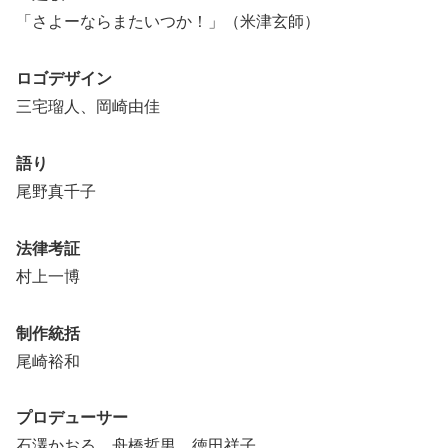
「さよーならまたいつか！」（米津玄師）
ロゴデザイン
三宅瑠人、岡崎由佳
語り
尾野真千子
法律考証
村上一博
制作統括
尾崎裕和
プロデューサー
石澤かおる、舟橋哲男、徳田祥子