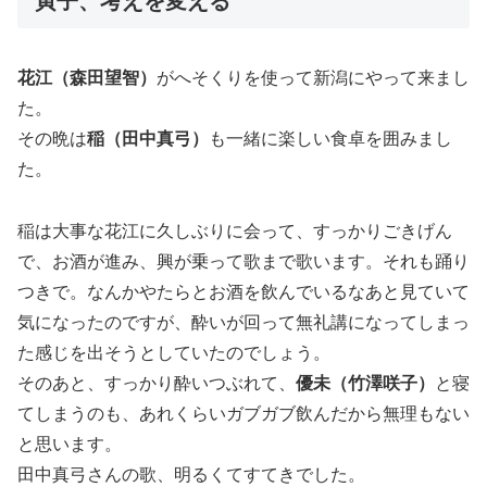
寅子、考えを変える
花江（森田望智）
がへそくりを使って新潟にやって来まし
た。
その晩は
稲（田中真弓）
も一緒に楽しい食卓を囲みまし
た。
稲は大事な花江に久しぶりに会って、すっかりごきげん
で、お酒が進み、興が乗って歌まで歌います。それも踊り
つきで。なんかやたらとお酒を飲んでいるなあと見ていて
気になったのですが、酔いが回って無礼講になってしまっ
た感じを出そうとしていたのでしょう。
そのあと、すっかり酔いつぶれて、
優未（竹澤咲子）
と寝
てしまうのも、あれくらいガブガブ飲んだから無理もない
と思います。
田中真弓さんの歌、明るくてすてきでした。