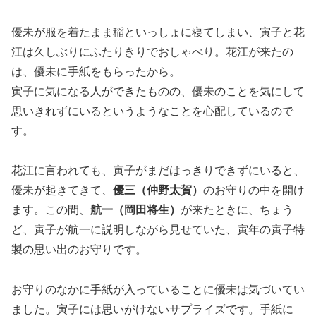
優未が服を着たまま稲といっしょに寝てしまい、寅子と花
江は久しぶりにふたりきりでおしゃべり。花江が来たの
は、優未に手紙をもらったから。
寅子に気になる人ができたものの、優未のことを気にして
思いきれずにいるというようなことを心配しているので
す。
花江に言われても、寅子がまだはっきりできずにいると、
優未が起きてきて、
優三（仲野太賀）
のお守りの中を開け
ます。この間、
航一（岡田将生）
が来たときに、ちょう
ど、寅子が航一に説明しながら見せていた、寅年の寅子特
製の思い出のお守りです。
お守りのなかに手紙が入っていることに優未は気づいてい
ました。寅子には思いがけないサプライズです。手紙に