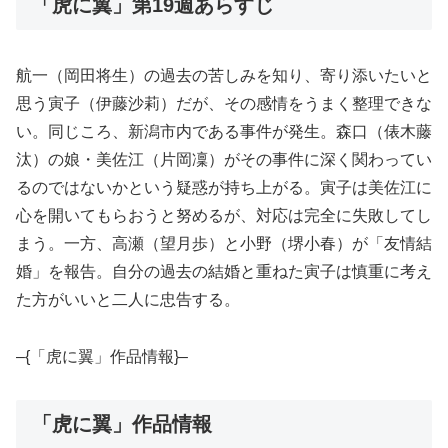
「虎に翼」第19週あらすじ
航一（岡田将生）の過去の苦しみを知り、寄り添いたいと
思う寅子（伊藤沙莉）だが、その感情をうまく整理できな
い。同じころ、新潟市内である事件が発生。森口（俵木藤
汰）の娘・美佐江（片岡凜）がその事件に深く関わってい
るのではないかという疑惑が持ち上がる。寅子は美佐江に
心を開いてもらおうと努めるが、対応は完全に失敗してし
まう。一方、高瀬（望月歩）と小野（堺小春）が「友情結
婚」を報告。自分の過去の結婚と重ねた寅子は慎重に考え
た方がいいと二人に忠告する。
–{「虎に翼」作品情報}–
「虎に翼」作品情報