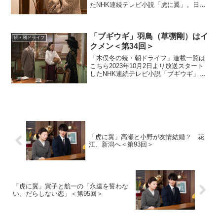
たNHK連続テレビ小説「虎に翼」。日本
史上で初めて法曹の世界に飛び込んだ女
性をモデルにオリジナルストーリーで描
く本作。困難な時代に生まれながらも仲
「ブギウギ」羽鳥（草彅剛）はイ
間たちと切磋琢磨...
続・朝ドライフ
クメン＜第34回＞
「木俣冬の続・朝ドライフ」連載一覧は
こちら2023年10月2日より放送スタート
したNHK連続テレビ小説「ブギウギ」。
「東京ブギウギ」や「買物ブギー」で知
られる昭和の大スター歌手・笠置シヅ子
をモデルにオリジナルストーリーで描く
本作。小さい頃か...
「虎に翼」高瀬と小野が友情結婚？ 花
江、新潟へ＜第93回＞
「虎に翼」寅子と航一の「永遠を誓わな
い、だらしない恋」＜第95回＞