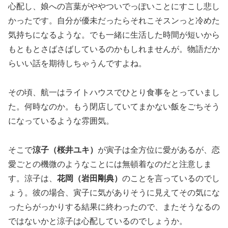
心配し、娘への言葉がややついでっぽいことにすこし悲し
かったです。自分が優未だったらそれこそスンっと冷めた
気持ちになるような。でも一緒に生活した時間が短いから
もともとさばさばしているのかもしれませんが。物語だか
らいい話を期待しちゃうんですよね。
その頃、航一はライトハウスでひとり食事をとっていまし
た。何時なのか。もう閉店していてまかない飯をごちそう
になっているような雰囲気。
そこで
涼子（桜井ユキ）
が寅子は全方位に愛があるが、恋
愛ごとの機微のようなことには無頓着なのだと注意しま
す。涼子は、
花岡（岩田剛典）
のことを言っているのでし
ょう。彼の場合、寅子に気がありそうに見えてその気にな
ったらがっかりする結果に終わったので、またそうなるの
ではないかと涼子は心配しているのでしょうか。