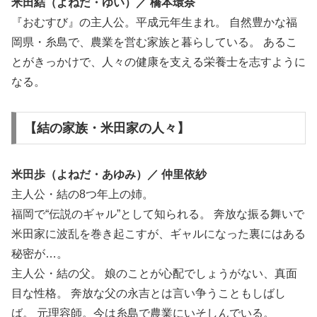
米田結（よねだ・ゆい）／ 橋本環奈
『おむすび』の主人公。平成元年生まれ。 自然豊かな福
岡県・糸島で、農業を営む家族と暮らしている。 あるこ
とがきっかけで、人々の健康を支える栄養士を志すように
なる。
【結の家族・米田家の人々】
米田歩（よねだ・あゆみ）／ 仲里依紗
主人公・結の8つ年上の姉。
福岡で“伝説のギャル”として知られる。 奔放な振る舞いで
米田家に波乱を巻き起こすが、ギャルになった裏にはある
秘密が…。
主人公・結の父。 娘のことが心配でしょうがない、真面
目な性格。 奔放な父の永吉とは言い争うこともしばし
ば。 元理容師。今は糸島で農業にいそしんでいる。