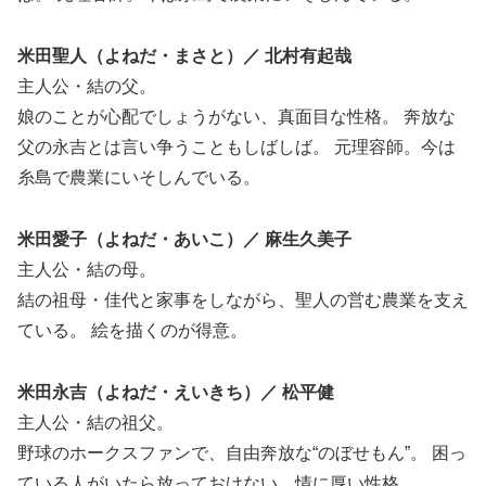
米田聖人（よねだ・まさと）／ 北村有起哉
主人公・結の父。
娘のことが心配でしょうがない、真面目な性格。 奔放な
父の永吉とは言い争うこともしばしば。 元理容師。今は
糸島で農業にいそしんでいる。
米田愛子（よねだ・あいこ）／ 麻生久美子
主人公・結の母。
結の祖母・佳代と家事をしながら、聖人の営む農業を支え
ている。 絵を描くのが得意。
米田永吉（よねだ・えいきち）／ 松平健
主人公・結の祖父。
野球のホークスファンで、自由奔放な“のぼせもん”。 困っ
ている人がいたら放っておけない、情に厚い性格。