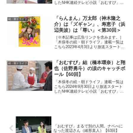
したNHK連続テレビ小説「おむすび」。
平成“ど真ん中”の、2004年(平成16年)。ヒ
ロイン・米田結（よねだ・ゆい）は、福
岡・糸島で両親や祖父母と共に暮らして
「らんまん」万太郎（神木隆之
続・朝ドライフ
いた...
介）は「ズギャン」、寿恵子（浜
辺美波）は「尊い」＜第30回＞
［※本記事は広告リンクを含みます。］
「木俣冬の続・朝ドライフ」連載一覧は
こちら2023年4月3日より放送スタートし
たNHK連続テレビ小説「らんまん」。
「日本の植物学の父」と呼ばれる高知県
出身の植物学者・牧野富太郎の人生をモ
「おむすび」結（橋本環奈）と翔
続・朝ドライフ
デルにオリジナルス...
也（佐野勇斗）の涙のキャッチボ
ール【60回】
「木俣冬の続・朝ドライフ」連載一覧は
こちら2024年9月30日より放送スタート
したNHK連続テレビ小説「おむすび」。
平成“ど真ん中”の、2004年(平成16年)。ヒ
ロイン・米田結（よねだ・ゆい）は、福
岡・糸島で両親や祖父母と共に暮らして
いた...
「おむすび」まるで別の人間。ナベべに
なった渡辺さん（緒形直人）【63回】