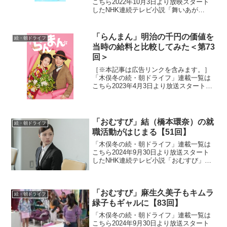
こちら2022年10月3日より放映スタート
したNHK連続テレビ小説「舞いあが
れ！」。本作は、主人公・岩倉舞（福原
遥）がものづくりの町・東大阪と自然豊
かな長崎・五島列島で人との絆を育みな
「らんまん」明治の千円の価値を
続・朝ドライフ
がら、空を飛ぶ夢に向...
当時の給料と比較してみた＜第73
回＞
［※本記事は広告リンクを含みます。］
「木俣冬の続・朝ドライフ」連載一覧は
こちら2023年4月3日より放送スタートし
たNHK連続テレビ小説「らんまん」。
「日本の植物学の父」と呼ばれる高知県
出身の植物学者・牧野富太郎の人生をモ
デルにオリジナルス...
「おむすび」結（橋本環奈）の就
続・朝ドライフ
職活動がはじまる【51回】
「木俣冬の続・朝ドライフ」連載一覧は
こちら2024年9月30日より放送スタート
したNHK連続テレビ小説「おむすび」。
平成“ど真ん中”の、2004年(平成16年)。ヒ
ロイン・米田結（よねだ・ゆい）は、福
岡・糸島で両親や祖父母と共に暮らして
「おむすび」麻生久美子もキムラ
いた...
続・朝ドライフ
緑子もギャルに【83回】
「木俣冬の続・朝ドライフ」連載一覧は
こちら2024年9月30日より放送スタート