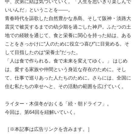
中、次第に結は気づいていく。「人生を思いきり楽しんで
いいんだ」ということを――。
青春時代を謳歌した自然豊かな糸島、そして阪神・淡路大
震災で被災するまでの幼少期を過ごした神戸。ふたつの土
地での経験を通じて、食と栄養に関心を持った結は、ある
ことをきっかけに“人のために役立つ喜び”に目覚める。そ
して目指したのは“栄養士”だった。
「人は食で作られる。食で未来を変えてゆく。」 はじめ
は、愛する家族や仲間という身近な存在のために。そし
て、仕事で巡りあった人たちのために。さらには、全国に
住む私たちの幸せへと、その活動の範囲を広げていく。
ライター・木俣冬がおくる「続・朝ドライフ」。
今回は、第64回を紐解いていく。
［※本記事は広告リンクを含みます。］