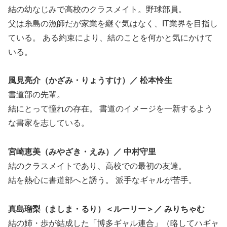
結の幼なじみで高校のクラスメイト。野球部員。
父は糸島の漁師だが家業を継ぐ気はなく、IT業界を目指し
ている。 ある約束により、結のことを何かと気にかけて
いる。
風見亮介（かざみ・りょうすけ）／ 松本怜生
書道部の先輩。
結にとって憧れの存在。 書道のイメージを一新するよう
な書家を志している。
宮崎恵美（みやざき・えみ）／ 中村守里
結のクラスメイトであり、高校での最初の友達。
結を熱心に書道部へと誘う。 派手なギャルが苦手。
真島瑠梨（ましま・るり）＜ルーリー＞／ みりちゃむ
結の姉・歩が結成した「博多ギャル連合」（略してハギャ