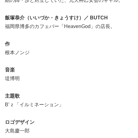
結の姉・歩と対立していた、元天神乙女会のギャル。
飯塚恭介（いいづか・きょうすけ）／ BUTCH
福岡県博多のカフェバー「HeavenGod」の店長。
作
根本ノンジ
音楽
堤博明
主題歌
B’ｚ「イルミネーション」
ロゴデザイン
大島慶一郎