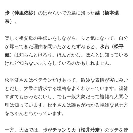
歩（仲里依紗）
のはからいで糸島に帰った
結（橋本環
奈）
。
楽しく祖父母の手伝いをしながら、ふと気になって、自分
が帰ってきた理由を聞いたかとたずねると、
永吉（松平
健）
は知らんとけろり。ほんとかな。ほんとは知っている
けれど知らないふりをしているのかもしれません。
松平健さんはベテランだけあって、微妙な表情が実にみご
とだし、大衆に訴求する塩梅をよくわかっています。複雑
すぎても伝わらないし、でも一般大衆だって複雑な人間心
理は知っています。松平さんは誰もがわかる複雑な見せ方
をちゃんとわかっています。
一方、大阪では、歩が
チャンミカ（松井玲奈）
のツテを使