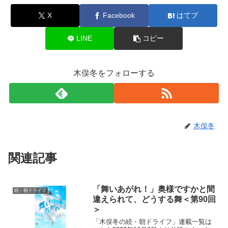
X
Facebook
はてブ
LINE
コピー
木俣冬をフォローする
木俣冬
関連記事
「舞いあがれ！」奥様ですかと間
続・朝ドライフ
違えられて、どうする舞＜第90回
＞
「木俣冬の続・朝ドライフ」連載一覧は