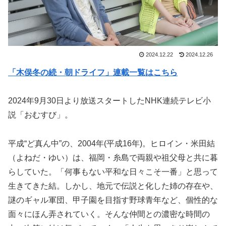
2024.12.22
2024.12.26
「木俣冬の続・朝ドライフ」連載一覧はこちら
2024年9月30日より放送スタートしたNHK連続テレビ小
説「おむすび」。
平成“ど真ん中”の、2004年(平成16年)。ヒロイン・米田結
（よねだ・ゆい）は、福岡・糸島で両親や祖父母と共に暮
らしていた。「何事もない平和な日々こそ一番」と思って
生きてきた結。しかし、地元で伝説と化した姉の存在や、
謎のギャル軍団、甲子園を目指す野球青年など、個性的な
面々にほん弄されていく。そんな仲間との濃密な時間の