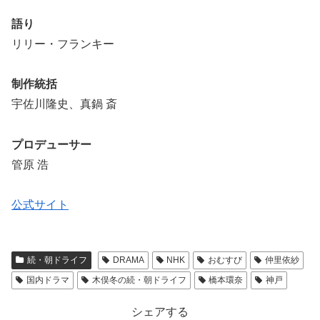
語り
リリー・フランキー
制作統括
宇佐川隆史、真鍋 斎
プロデューサー
管原 浩
公式サイト
続・朝ドライフ
DRAMA
NHK
おむすび
仲里依紗
国内ドラマ
木俣冬の続・朝ドライフ
橋本環奈
神戸
シェアする