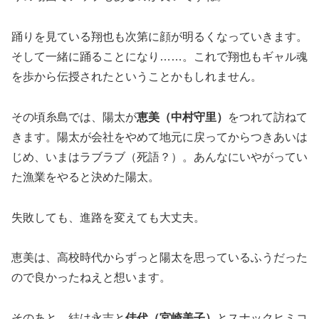
踊りを見ている翔也も次第に顔が明るくなっていきます。
そして一緒に踊ることになり……。これで翔也もギャル魂
を歩から伝授されたということかもしれません。
その頃糸島では、陽太が
恵美（中村守里）
をつれて訪ねて
きます。陽太が会社をやめて地元に戻ってからつきあいは
じめ、いまはラブラブ（死語？）。あんなにいやがってい
た漁業をやると決めた陽太。
失敗しても、進路を変えても大丈夫。
恵美は、高校時代からずっと陽太を思っているふうだった
ので良かったねえと想います。
そのあと、結は永吉と
佳代（宮崎美子）
とスナックヒミコ