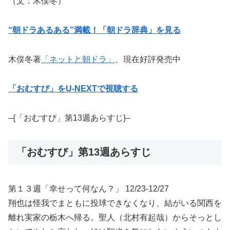
（文：木俣冬）
“朝ドラあるある”満載！「朝ドラ辞典」を見る
木俣冬著
「ネットと朝ドラ」
、現在好評発売中
「おむすび」をU-NEXTで視聴する
–{「おむすび」第13週あらすじ}–
「おむすび」第13週あらすじ
第１３週「幸せって何なん？」 12/23-12/27
翔也は怪我でまともに投球できなくなり、結がいる関西を
離れ実家の栃木へ帰る。聖人（北村有起哉）からそっとし