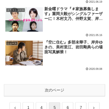
2021.06.19
新金曜ドラマ『＃家族募集しま
ドラマニュース
す』重岡大毅がシングルファーザ
ーに！木村文乃、仲野太賀、岸井
ゆきのとひとつ屋根の下で子育て
に奮闘
2021.05.16
『空に住む』多部未華子、岸井ゆ
ニュース
きの、美村里江、岩田剛典らの場
面写真解禁！
2020.09.08
次のページ
前
次
1
4
5
6
7