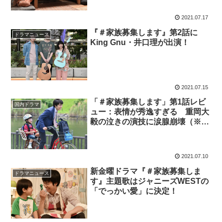
2021.07.17
『＃家族募集します』第2話に
ドラマニュース
King Gnu・井口理が出演！
2021.07.15
「＃家族募集します」第1話レビ
国内ドラマ
ュー：表情が秀逸すぎる 重岡大
毅の泣きの演技に涙腺崩壊（※ス
トーリーネタバレあり）
2021.07.10
新金曜ドラマ『＃家族募集しま
ドラマニュース
す』主題歌はジャニーズWESTの
「でっかい愛」に決定！