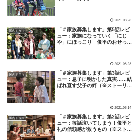
2021.08.28
「＃家族募集します」第5話レビ
国内ドラマ
ュー：家族になっていく「にじ
や」にほっこり 俊平のおせっか
いが父娘の心を溶かす？（※スト
ーリーネタバレあり）
2021.08.28
「＃家族募集します」第3話レビ
国内ドラマ
ュー：息子に明かした真実……結
ばれ直す父子の絆（※ストーリー
ネタバレあり）
2021.08.14
「＃家族募集します」第2話レビ
国内ドラマ
ュー：毎話泣いてしまう！俊平と
礼の信頼感が救うもの（※ストー
リーネタバレあり）