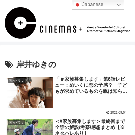
Japanese
岸井ゆきの
「＃家族募集します」第6話レビ
国内ドラマ
ュー：めいくに恋の予感？ 子ど
もが求めているものを親は知らな
い（※ストーリーネタバレあり）
2021.09.04
＜#家族募集します＞最終回まで
国内ドラマ
全話の解説/考察/感想まとめ【※
ネタバレあり】