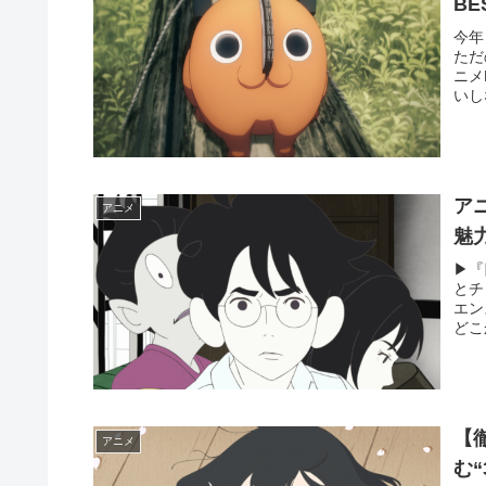
BE
今年
ただ
ニメ
いし
ア
アニメ
魅
▶︎
とチ
エン
どこ
【
アニメ
む“