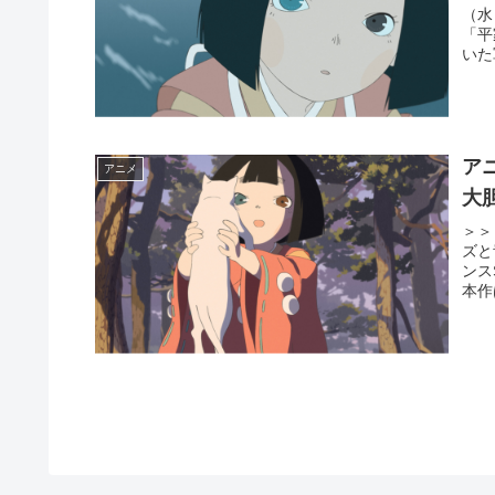
（水
「平
いた
ア
アニメ
大
＞＞
ズと
ンス
本作