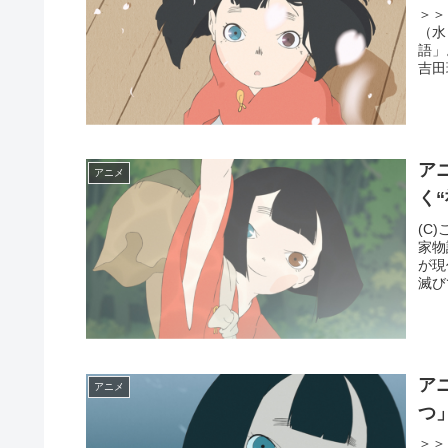
＞＞
（水
語」
吉田
ア
アニメ
く
(C
家物
が現
滅び
ア
アニメ
つ
＞＞