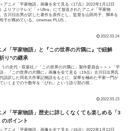
＞アニメ「平家物語」画像を全て見る（17点）2022年1月12日
）よりフジテレビ「＋Ultra」にて放送されたアニメ「平家物
。古川日出男が訳した著作を原作とし、監督を山田尚子、脚本を
玲子が務めている。cinemas PLUS...
2022.03.24
ニメ「平家物語」と『この世界の片隅に』で紐解
“祈り”の継承
)こうの史代・双葉社／「この世界の片隅に」製作委員会＞＞＞「平
語」『この世界の片隅に』画像を全て見る（19点）古川日出男氏
代語訳した同名大作軍記物語をもとに、栄華を極めた平家一門が
ていくまでの十数年を「びわ」という語り部の視...
2022.03.23
ニメ「平家物語」歴史に詳しくなくても楽しめる「3
」のポイント
＞アニメ「平家物語」画像を全て見る（16点）2022年1月12日