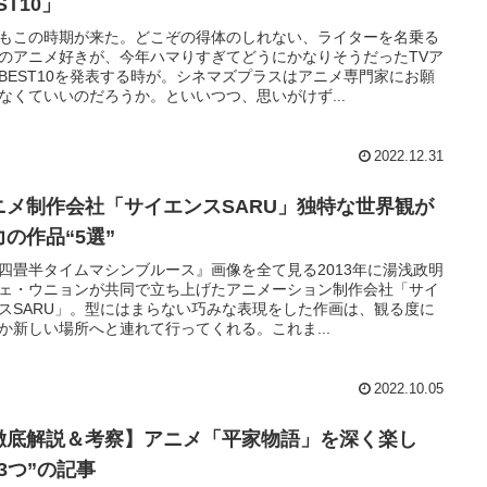
ST10」
もこの時期が来た。どこぞの得体のしれない、ライターを名乗る
のアニメ好きが、今年ハマりすぎてどうにかなりそうだったTVア
BEST10を発表する時が。シネマズプラスはアニメ専門家にお願
なくていいのだろうか。といいつつ、思いがけず...
2022.12.31
ニメ制作会社「サイエンスSARU」独特な世界観が
力の作品“5選”
『四畳半タイムマシンブルース』画像を全て見る2013年に湯浅政明
ェ・ウニョンが共同で立ち上げたアニメーション制作会社「サイ
スSARU」。型にはまらない巧みな表現をした作画は、観る度に
か新しい場所へと連れて行ってくれる。これま...
2022.10.05
徹底解説＆考察】アニメ「平家物語」を深く楽し
3つ”の記事