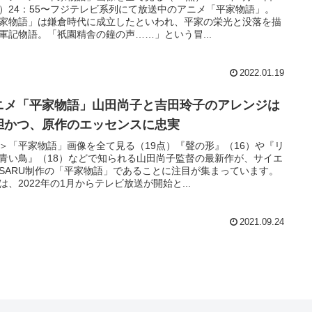
）24：55〜フジテレビ系列にて放送中のアニメ「平家物語」。
家物語」は鎌倉時代に成立したといわれ、平家の栄光と没落を描
軍記物語。「祇園精舎の鐘の声……」という冒...
2022.01.19
ニメ「平家物語」山田尚子と吉田玲子のアレンジは
胆かつ、原作のエッセンスに忠実
＞「平家物語」画像を全て見る（19点）『聲の形』（16）や『リ
青い鳥』（18）などで知られる山田尚子監督の最新作が、サイエ
SARU制作の「平家物語」であることに注目が集まっています。
は、2022年の1月からテレビ放送が開始と...
2021.09.24