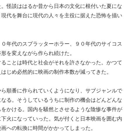
た。怪談ははるか昔から日本の文化に根付いた夏にな
、現代を舞台に現代の人々を主役に据えた恐怖を描い
８０年代のスプラッターホラー、９０年代のサイコス
姿形を変えながら作られ続けた。
することは時代と社会がそれを許さなかった。かつて
えはじめ必然的に映画の制作本数が減ってきた。
から順番に作られていくようになり、サブジャンルで
になる。そうしているうちに制作の機会はどんどんな
ちをかける。国内を騒然とさせるような陰惨な事件が
に下火になっていった。気が付くと日本映画を囲む内
映画への転換に時間がかかってしまった。