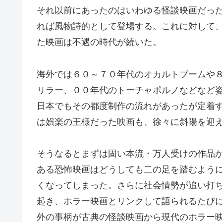
それ以前にあったのはいわゆる怪談映画だっ
れば風物詩的として登場する。これに対して
た映画は不遇の時代が続いた。
海外では６０～７０年代のオカルトブームや
リラー、００年代のトーチャポルノなどなど
日本でもその都度制作の流れがあったが定着
は娯楽の王様だった映画も、徐々に斜陽を迎
そうなるとまずは固い本流・万人受けの作品
ある恐怖映画はどうしても二の足を踏むよう
くなってしまった。さらに社会情勢が追い打
起き、ホラー映画とリンクして語られるたび
外の事柄が古典の怪談映画から現代のホラー