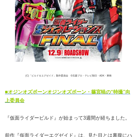
(C)「ビルド＆エグゼイド」製作委員会 ©石森プロ・テレビ朝日・ADK・東映
■オジンオズボーンオジンオズボーン・篠宮暁の“特撮”向
上委員会
『仮面ライダービルド』が始まって3週間が経ちました。
前作『仮面ライダーエグゼイド』は、見た目とは裏腹にハ