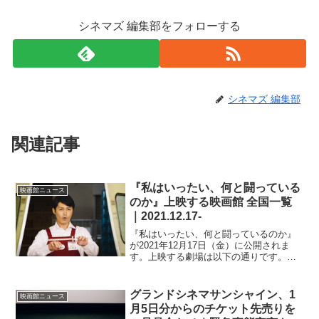
シネマズ 編集部をフォローする
シネマズ 編集部
関連記事
『私はいったい、何と闘っている
映画館ニュース
のか』上映する映画館 全国一覧
｜2021.12.17-
『私はいったい、何と闘っているのか』
が2021年12月17日（金）に公開されま
す。上映する劇場は以下の通りです。※
情報は随時変わるので、更新が遅れる場
合があります。北海道ユナイテッド・シ
ネマ札幌サツゲキディノスシネマズ室蘭
グランドシネマサンシャイン、1
映画館ニュース
青森県青森松竹アム...
月5日分からのチケット先売りを