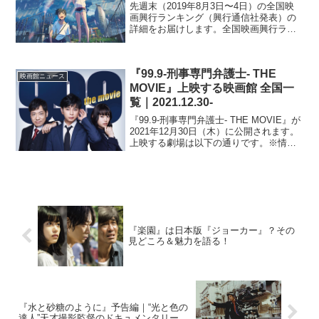
先週末（2019年8月3日〜4日）の全国映
画興行ランキング（興行通信社発表）の
詳細をお届けします。全国映画興行ラン
キング1位（→）『天気の子』2位
（NEW）『ワイルド・スピード／スーパ
ーコンボ』3位（↓）『トイ・ストーリー
『99.9-刑事専門弁護士- THE
４4位（NEW）『...
映画館ニュース
MOVIE』上映する映画館 全国一
覧｜2021.12.30-
『99.9-刑事専門弁護士- THE MOVIE』が
2021年12月30日（木）に公開されます。
上映する劇場は以下の通りです。※情報
は随時変わるので、更新が遅れる場合が
あります。北海道札幌シネマフロンティ
アユナイテッド・シネマ札幌イオンシ
ネ...
『楽園』は日本版『ジョーカー』？その
見どころ＆魅力を語る！
『水と砂糖のように』予告編｜“光と色の
達人”天才撮影監督のドキュメンタリー