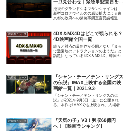
一旦見合わせ｜緊急事態宣言を見
据え
池袋のグランドシネマサンシャインは、
新型コロナウイルスの感染拡大による東
京都の政府への緊急事態宣言要請報道を
受け、1月5日分からのチケット先売りを
一旦見合わせすることを決定した。緊急
事態宣言に関してはまだ決定しておら
4DX＆MX4Dはどこで観られる？
映画館ニュース
ず、状況は流動的であるが...
4D映画館全国一覧
続々と対応の最新作が公開となり「まる
で遊園地のアトラクションのようだ」と
話題になっている4DX＆MX4D。韓国の
CJ 4D PLEX社が開発した4DXと、アメリ
カのMedia Matin社が開発したMX4Dは、
両方とも3D映画に水しぶきや香...
『シャン・チー／テン・リングス
映画館ニュース
の伝説』IMAX上映する全国の映
画館一覧｜2021.9.3-
『シャン・チー／テン・リングスの伝
説』が2021年9月3日（金）に公開され
る。本作はIMAXでも上映され、入場者に
は以下のA3のミニポスターのプレゼント
が決定。『シャン・チー／テン・リング
スの伝説』#IMAX 限定！入場者には
『天気の子』V3！興収60億円
映画館ニュース
IMAXビジュ...
へ！【映画ランキング】