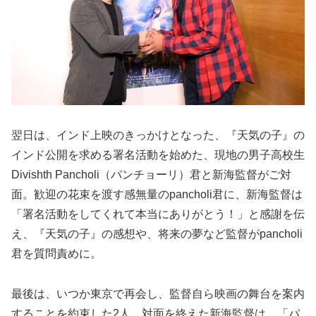
翌日は、インド上映のきっかけとなった、『天気の子』の
インド公開を求める署名活動を始めた、現地の男子高校生
Divishth Pancholi（パンチョーリ）君と新海監督がご対
面。歓迎の花束を渡す感無量のpancholi君に、新海監督は
「署名活動をしてくれて本当にありがとう！」と感謝を伝
え、『天気の子』の感想や、将来の夢など監督がpancholi
君を質問責めに。
最後は、いつか東京で再会し、監督自ら映画の舞台を案内
することを約束した2人。対面を終えた新海監督は、「パ