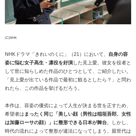
(C)NHK
NHKドラマ「きれいのくに」（21）において、
自身の容
姿に悩む女子高生・凛役を好演
した見上愛。彼女を役者と
して世に知らしめた作品のひとつとして、ご紹介したい。
「見上愛が出ている作品で最初に観るとしたら？」と問わ
れたら、この作品を挙げるだろう。
本作は、容姿の優劣によって人生が決まる世を正すため、
希望者は
まったく同じ「美しい顔（男性は稲垣吾郎、女性
は加藤ローサの顔）」に整形できる日本が舞台
。しかし、
時代の流れによって整形が違法になってしまう。親世代は