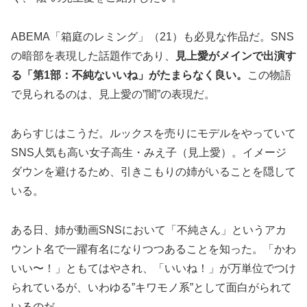
ABEMA「箱庭のレミング」（21）も必見な作品だ。SNS
の暗部を表現した話題作であり、
見上愛がメインで出演す
る「第1部：不純ないいね」がたまらなく良い。
この物語
で見られるのは、見上愛の”闇”の表現だ。
あらすじはこうだ。ルックスを売りにモデルをやっていて
SNS人気も高い女子高生・みえ子（見上愛）。イメージ
ダウンを避けるため、引きこもりの姉がいることを隠して
いる。
ある日、姉が動画SNSにおいて「不純さん」というアカ
ウント名で一躍有名になりつつあることを知った。「かわ
いい〜！」ともてはやされ、「いいね！」が万単位でつけ
られているが、いわゆる”キワモノ系”として面白がられて
いるのだ。