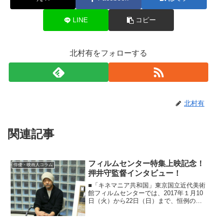
LINE
コピー
北村有をフォローする
北村有
関連記事
フィルムセンター特集上映記念！
俳優・映画人コラム
押井守監督インタビュー！
■「キネマニア共和国」東京国立近代美術
館フィルムセンターでは、2017年１月10
日（火）から22日（日）まで、恒例の特
集企画「自選シリーズ 現代日本の映画
監督」第5回として、押井守監督作品を12