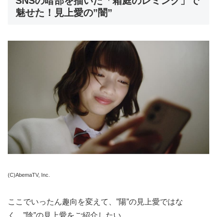
SNSの暗部を描いた「箱庭のレミング」で
魅せた！見上愛の”闇”
(C)AbemaTV, Inc.
ここでいったん趣向を変えて、”陽”の見上愛ではな
く、”陰”の見上愛をご紹介したい。