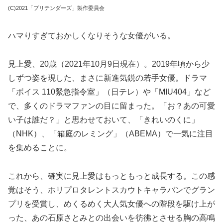
(C)2021「プリテンダーズ」製作委員会
ハマりすぎておかしくなりそうな女優がいる。
見上愛、20歳（2021年10月9日現在）。2019年頃から少
しずつ姿を現した、まさに新進気鋭の若手女優。ドラマ
「ボイス 110緊急指令室」（日テレ）や「MIU404」など
で、多くのドラマファンの目に留まった。「お？あの可愛
い子は誰だ？」と思わせておいて、「きれいのくに」
（NHK）、「箱庭のレミング」（ABEMA）で一気に注目
を集めることに。
これから、確実に見上愛はもっともっと成長する。この感
覚はそう、ホリプロタレントスカウトキャラバンでグラン
プリを受賞し、めくるめく大人気女優への階段を駆け上が
った、あの石原さとみとの出会いを彷彿とさせる胸の高鳴