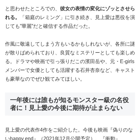
と思わせたところでの、
彼女の表情の変化にゾッとさせら
れる。
「箱庭のレミング」に引き続き、見上愛は悪役を演
じても”華麗”だと確信する作品だった。
作風に敬遠してしまう方もいるかもしれないが、各所に謎
が散りばめられており、良質なミステリーとしても楽しめ
る。ドラマや映画で引っ張りだこの濱田岳や、元・E-girls
メンバーで女優としても活躍する石井杏奈など、キャスト
も豪華なのでぜひ観てみてほしい。
一年後には誰もが知るモンスター級の名役
者に！見上愛の今後に期待が止まらない
見上愛の代表作4作をご紹介した。今後も映画『偽りのな
いhappy end』（2021年12月公開予定）、『衝動』