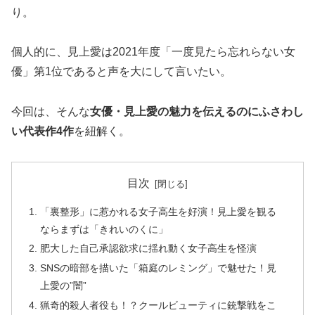
り。
個人的に、見上愛は2021年度「一度見たら忘れらない女
優」第1位であると声を大にして言いたい。
今回は、そんな
女優・見上愛の魅力を伝えるのにふさわし
い代表作4作
を紐解く。
目次
「裏整形」に惹かれる女子高生を好演！見上愛を観る
ならまずは「きれいのくに」
肥大した自己承認欲求に揺れ動く女子高生を怪演
SNSの暗部を描いた「箱庭のレミング」で魅せた！見
上愛の”闇”
猟奇的殺人者役も！？クールビューティに銃撃戦をこ