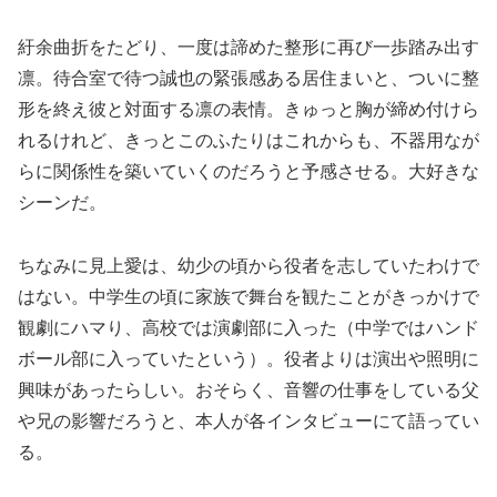
紆余曲折をたどり、一度は諦めた整形に再び一歩踏み出す
凛。待合室で待つ誠也の緊張感ある居住まいと、ついに整
形を終え彼と対面する凛の表情。きゅっと胸が締め付けら
れるけれど、きっとこのふたりはこれからも、不器用なが
らに関係性を築いていくのだろうと予感させる。大好きな
シーンだ。
ちなみに見上愛は、幼少の頃から役者を志していたわけで
はない。中学生の頃に家族で舞台を観たことがきっかけで
観劇にハマり、高校では演劇部に入った（中学ではハンド
ボール部に入っていたという）。役者よりは演出や照明に
興味があったらしい。おそらく、音響の仕事をしている父
や兄の影響だろうと、本人が各インタビューにて語ってい
る。