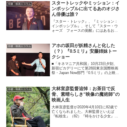
俊介と女優・伊藤沙莉の兄妹対談が実現
スタートレックやミッション：イ
俳優・映画人コラム
した。テレビで...
ンポッシブルに出てるあのオジさ
ん俳優は誰？
『スター・トレック』、『ミッション：
インポッシブル』、そして『スター・ウ
ォーズ フォースの覚醒』にはあるおじ
さん俳優が出演しています。その名はサ
イモン・ペッグ。先日宣伝PRで来日した
サイモン、今回は最新作『スタートレッ
アホの坂田が妖精さんと化した
俳優・映画人コラム
ク・BEYOND』を始...
（？）『0.5ミリ』安藤姉妹トー
クショー
■「キネマニア共和国」10月23日夕刻、
新宿ピカデリーにて第28回東京国際映画
祭・Japan Now部門『0.5ミリ』の上映と
安藤桃子監督と主演・安藤サクラによる
トークショーが開催された（司会：安藤
紘平）。『0.5ミリ』は、さまざまな孤独
大林宣彦監督追悼：お茶目で反
俳優・映画人コラム
を...
骨、素晴らしき“映像の魔術師”の
映画人生
大林宣彦監督が2020年4月10日に82歳で
亡くなられました。大林監督といえば
『転校生』（82）『時をかける少女』
（83）『さびしんぼう』（85）の尾道三
部作などで多くの映画ファンにリスペク