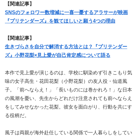
【関連記事】
SNSのフォロワー数増減に一喜一憂するアラサーが映画
『プリテンダーズ』を観てほしいと願う4つの理由
【関連記事】
生きづらさを自分で解消する方法とは？『プリテンダー
ズ』小野花梨×見上愛が自己肯定感について語る
本作で見上愛が演じるのは、学校に馴染めず引きこもり気
味の女子高生・花田花梨（小野花梨）の友人役・仙道風
子。「前へならえ！」「長いものには巻かれろ！」な日本
の風潮を憂い、先生からどれだけ注意されても前へならえ
をしてみせなかった花梨。彼女を面白がり、行動を共にす
る役柄だ。
風子は両親が海外赴任している関係で一人暮らしをしてい