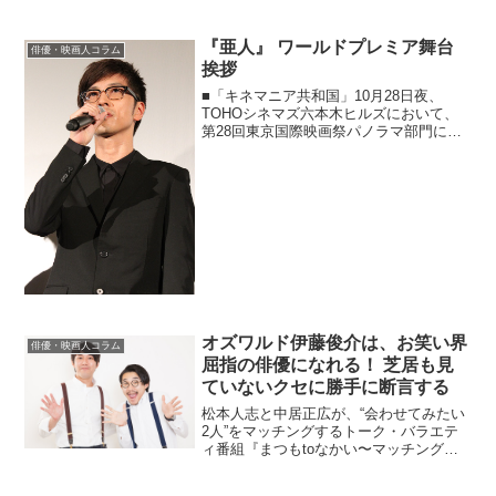
プログラム、20作品を上映することにな
りました...
『亜人』 ワールドプレミア舞台
俳優・映画人コラム
挨拶
■「キネマニア共和国」10月28日夜、
TOHOシネマズ六本木ヒルズにおいて、
第28回東京国際映画祭パノラマ部門にて
ワールドプレミア上映されたアニメーシ
ョン映画『亜人 第1部―衝動―』の舞台
挨拶が開催され、声優の宮野真守、細谷
佳正、櫻井孝宏、...
オズワルド伊藤俊介は、お笑い界
俳優・映画人コラム
屈指の俳優になれる！ 芝居も見
ていないクセに勝手に断言する
松本人志と中居正広が、“会わせてみたい
2人”をマッチングするトーク・バラエテ
ィ番組『まつもtoなかい〜マッチングな
夜〜』（フジテレビ系）。2月19日（土）
に放送された回には、オズワルド・伊藤