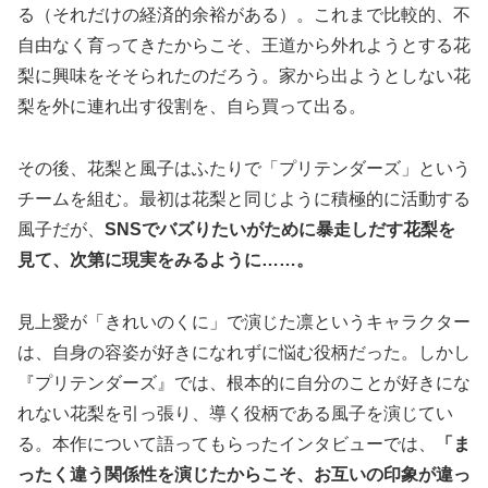
る（それだけの経済的余裕がある）。これまで比較的、不
自由なく育ってきたからこそ、王道から外れようとする花
梨に興味をそそられたのだろう。家から出ようとしない花
梨を外に連れ出す役割を、自ら買って出る。
その後、花梨と風子はふたりで「プリテンダーズ」という
チームを組む。最初は花梨と同じように積極的に活動する
風子だが、
SNSでバズりたいがために暴走しだす花梨を
見て、次第に現実をみるように……。
見上愛が「きれいのくに」で演じた凛というキャラクター
は、自身の容姿が好きになれずに悩む役柄だった。しかし
『プリテンダーズ』では、根本的に自分のことが好きにな
れない花梨を引っ張り、導く役柄である風子を演じてい
る。本作について語ってもらったインタビューでは、
「ま
ったく違う関係性を演じたからこそ、お互いの印象が違っ