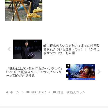
トされ続け、また晩年は『この空の花-長
岡花火物語』...
崎山蒼志の大いなる魅力：多くの映画監
督を惹きつける理由（ワケ）｜『かそけ
きサンカヨウ』も公開
『機動戦⼠ガンダム 閃光のハサウェイ』
U-NEXTで配信スタート！ガンダムシリ
ーズ43作品が⾒放題
ホーム
REGULAR
俳優・映画人コラム