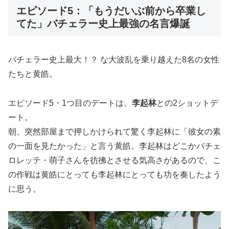
エピソード5：「もうだいぶ前から卒業し
てた」バチェラー史上最強の名言爆誕
バチェラー史上最大！？ な大波乱を乗り越えた8名の女性
たちと黄皓。
エピソード5・1つ目のデートは、
李起林
との2ショットデ
ート。
朝、突然部屋まで押しかけられて驚く李起林に「彼女の素
の一面を見たかった」と言う黄皓。李起林はどこかバチェ
ロレッテ・萌子さんを彷彿とさせる気高さがあるので、こ
の作戦は黄皓にとっても李起林にとっても功を奏したよう
に思う。