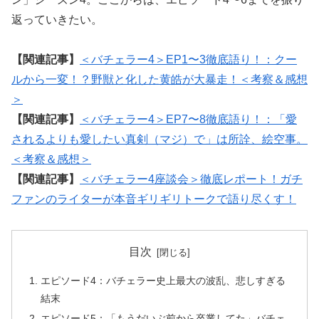
返っていきたい。
【関連記事】
＜バチェラー4＞EP1〜3徹底語り！：クー
ルから一変！？野獣と化した黄皓が大暴走！＜考察＆感想
＞
【関連記事】
＜バチェラー4＞EP7〜8徹底語り！：「愛
されるよりも愛したい真剣（マジ）で」は所詮、絵空事。
＜考察＆感想＞
【関連記事】
＜バチェラー4座談会＞徹底レポート！ガチ
ファンのライターが本音ギリギリトークで語り尽くす！
目次
エピソード4：バチェラー史上最大の波乱、悲しすぎる
結末
エピソード5：「もうだいぶ前から卒業してた」バチェ