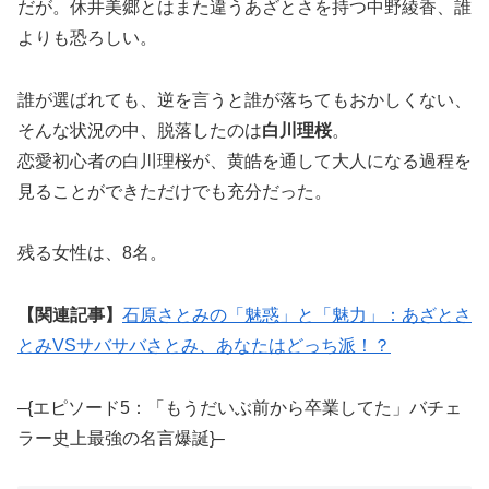
だが。休井美郷とはまた違うあざとさを持つ中野綾香、誰
よりも恐ろしい。
誰が選ばれても、逆を言うと誰が落ちてもおかしくない、
そんな状況の中、脱落したのは
白川理桜
。
恋愛初心者の白川理桜が、黄皓を通して大人になる過程を
見ることができただけでも充分だった。
残る女性は、8名。
【関連記事】
石原さとみの「魅惑」と「魅力」：あざとさ
とみVSサバサバさとみ、あなたはどっち派！？
–{エピソード5：「もうだいぶ前から卒業してた」バチェ
ラー史上最強の名言爆誕}–