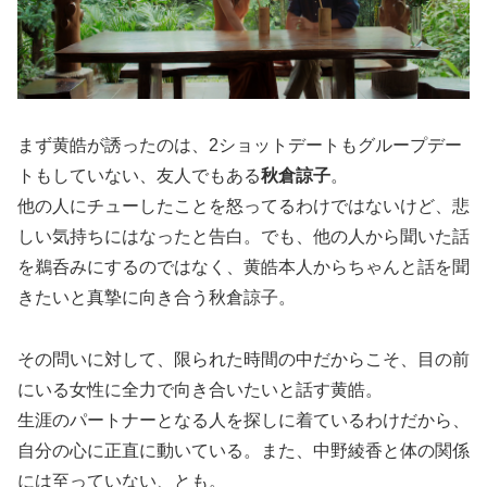
まず黄皓が誘ったのは、2ショットデートもグループデー
トもしていない、友人でもある
秋倉諒子
。
他の人にチューしたことを怒ってるわけではないけど、悲
しい気持ちにはなったと告白。でも、他の人から聞いた話
を鵜呑みにするのではなく、黄皓本人からちゃんと話を聞
きたいと真摯に向き合う秋倉諒子。
その問いに対して、限られた時間の中だからこそ、目の前
にいる女性に全力で向き合いたいと話す黄皓。
生涯のパートナーとなる人を探しに着ているわけだから、
自分の心に正直に動いている。また、中野綾香と体の関係
には至っていない、とも。