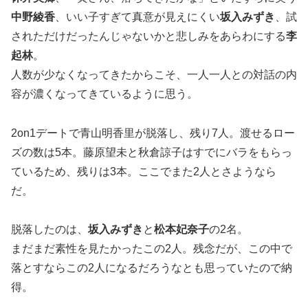
中野綾香
、いい子すぎて真意が見えにくい
坂入みずき
、試
されただけだったんじゃないかと悲しみをあらわにする
李
起林
。
人数が少なくなってきたからこそ、一人一人との対話の内
容が濃くなってきているように思う。
2on1デートで青山明香里が脱落し、残り7人。渡せるロー
ズの数は5本。藤原望未と秋倉諒子はすでにバラをもらっ
ているため、残りは3本。ここでまた2人とさようなら
だ。
脱落したのは、
坂入みずき
と
松本妃奈子
の2名。
まだまだ素性を見たかったこの2人。残念だが、この中で
落とすならこの2人になるだろうなとも思っていたので納
得。