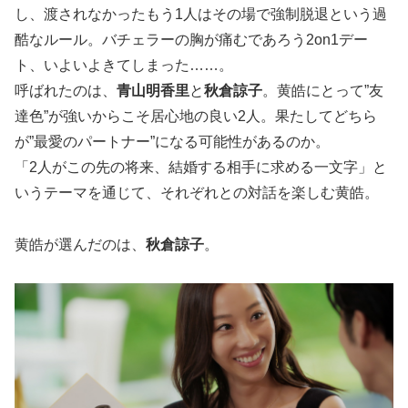
し、渡されなかったもう1人はその場で強制脱退という過
酷なルール。バチェラーの胸が痛むであろう2on1デー
ト、いよいよきてしまった……。
呼ばれたのは、
青山明香里
と
秋倉諒子
。黄皓にとって”友
達色”が強いからこそ居心地の良い2人。果たしてどちら
が”最愛のパートナー”になる可能性があるのか。
「2人がこの先の将来、結婚する相手に求める一文字」と
いうテーマを通じて、それぞれとの対話を楽しむ黄皓。
黄皓が選んだのは、
秋倉諒子
。