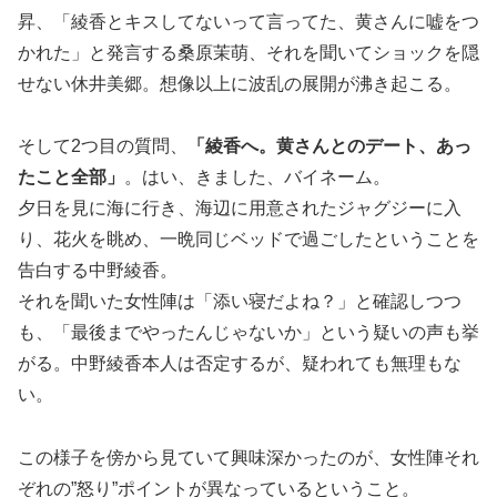
昇、「綾香とキスしてないって言ってた、黄さんに嘘をつ
かれた」と発言する桑原茉萌、それを聞いてショックを隠
せない休井美郷。想像以上に波乱の展開が沸き起こる。
そして2つ目の質問、
「綾香へ。黄さんとのデート、あっ
たこと全部」
。はい、きました、バイネーム。
夕日を見に海に行き、海辺に用意されたジャグジーに入
り、花火を眺め、一晩同じベッドで過ごしたということを
告白する中野綾香。
それを聞いた女性陣は「添い寝だよね？」と確認しつつ
も、「最後までやったんじゃないか」という疑いの声も挙
がる。中野綾香本人は否定するが、疑われても無理もな
い。
この様子を傍から見ていて興味深かったのが、女性陣それ
ぞれの”怒り”ポイントが異なっているということ。