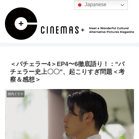
Japanese
＜バチェラー4＞EP4〜6徹底語り！：“バ
チェラー史上〇〇”、起こりすぎ問題＜考
察＆感想＞
国内ドラマ