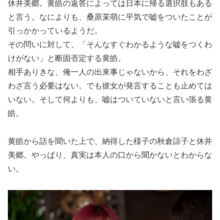
休井美郷。黄皓の返答によっては日本に帰る選択肢もある
と言う。なによりも、桑原茉萌に平気で嘘をついたことが
引っかかっているようだ。
その問いに対して、「そんなすぐわかるような嘘をつくわ
けがない」と断固否定する黄皓。
相手ありきな、俺一人の出来事じゃないから、それをわざ
わざ言う必要はない。でも彼女が発言することも止めては
いない。そして何よりも、嘘はついていないと言い張る黄
皓。
黄皓から話を聞いた上で、納得した様子の秋倉諒子と休井
美郷。やっぱり、真実は本人の口から聞かないとわからな
い。