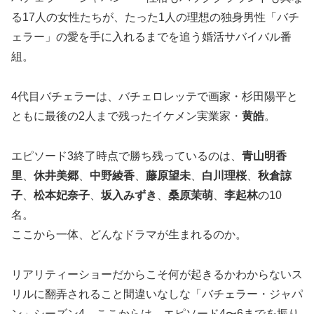
る17人の女性たちが、たった1人の理想の独身男性「バチ
ェラー」の愛を手に入れるまでを追う婚活サバイバル番
組。
4代目バチェラーは、バチェロレッテで画家・杉田陽平と
ともに最後の2人まで残ったイケメン実業家・
黄皓
。
エピソード3終了時点で勝ち残っているのは、
青山明香
里
、
休井美郷
、
中野綾香
、
藤原望未
、
白川理桜
、
秋倉諒
子
、
松本妃奈子
、
坂入みずき
、
桑原茉萌
、
李起林
の10
名。
ここから一体、どんなドラマが生まれるのか。
リアリティーショーだからこそ何が起きるかわからないス
リルに翻弄されること間違いなしな「バチェラー・ジャパ
ン」シーズン4。ここからは、エピソード4〜6までを振り