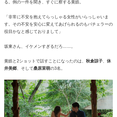
る。例の一件を聞き、すぐに察する黄皓。
「非常に不安を抱えてらっしゃる女性がいらっしゃいま
す。その不安を安心に変えてあげられるのもバチェラーの
役目かなと感じておりまして」
坂東さん、イケメンすぎるだろ……。
黄皓と2ショットで話すことになったのは、
秋倉諒子
、
休
井美郷
、そして
桑原茉萌
の3名。