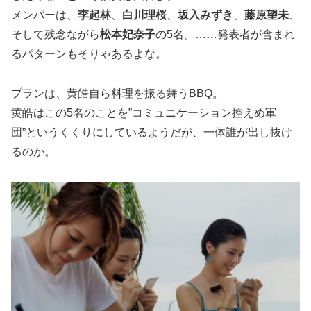
メンバーは、
李起林
、
白川理桜
、
坂入みずき
、
藤原望未
、
そして残念ながら
松本妃奈子
の5名。……発表者が含まれ
るパターンもそりゃあるよな。
プランは、黄皓自ら料理を振る舞うBBQ。
黄皓はこの5名のことを”コミュニケーション控えめ軍
団”というくくりにしているようだが、一体誰が出し抜け
るのか。