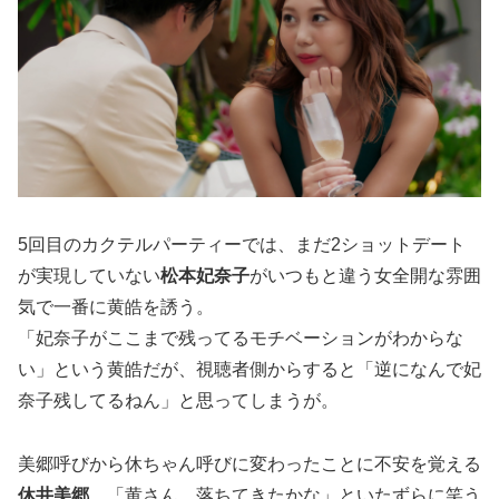
5回目のカクテルパーティーでは、まだ2ショットデート
が実現していない
松本妃奈子
がいつもと違う女全開な雰囲
気で一番に黄皓を誘う。
「妃奈子がここまで残ってるモチベーションがわからな
い」という黄皓だが、視聴者側からすると「逆になんで妃
奈子残してるねん」と思ってしまうが。
美郷呼びから休ちゃん呼びに変わったことに不安を覚える
休井美郷
、「黄さん、落ちてきたかな」といたずらに笑う