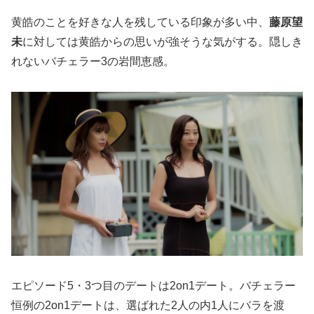
黄皓のことを好きな人を残している印象が多い中、
藤原望
未
に対しては黄皓からの思いが強そうな気がする。隠しき
れないバチェラー3の岩間恵感。
エピソード5・3つ目のデートは2on1デート。バチェラー
恒例の2on1デートは、選ばれた2人の内1人にバラを渡