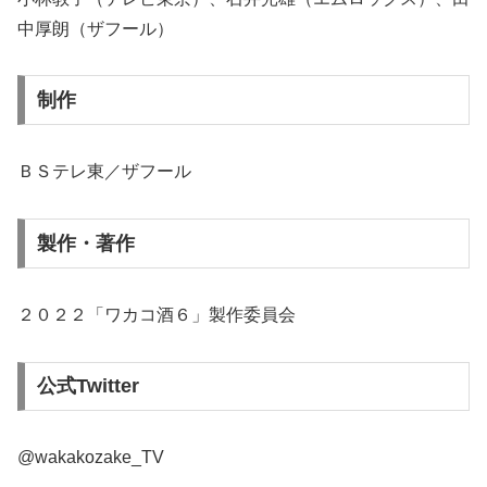
中厚朗（ザフール）
制作
ＢＳテレ東／ザフール
製作・著作
２０２２「ワカコ酒６」製作委員会
公式Twitter
@wakakozake_TV