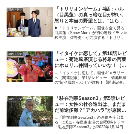
「トリリオンゲーム」4話：ハル
国内ドラマ
（目黒蓮）の真っ暗な目が怖い。
怒りと本当の野望とは。”はらめ
ぐ”共演も熱い
▶︎「トリリオンゲーム」画像を全て見る
目黒蓮（Snow Man）が初の連続ドラマ単
独主演、佐野勇斗が共演する「トリリオ
ンゲーム」が、2023年7月14日スター
ト。本作は、野心とコミュ力は超一流
な”世界一のワガママ男”・ハル (目黒蓮)
「イタイケに恋して」第10話レビ
国内ドラマ
と、...
ュー：菊池風磨演じる将希の言葉
にホロリ…仲間っていいな！（※
ストーリーネタバレあり）
→「イタイケに恋して」画像ギャラリー
へ【関連記事】第1話レビュー：菊池風磨
の“菊池風磨っぷり”が炸裂！【関連記事】
第2話レビュー：まさかそうくるとは！
乱闘（？）シーンは爆笑必至【関連記
事】第3話レビュー：「顔も立派な個性」
「駐在刑事Season3」第5話レビ
国内ドラマ
って、いい言葉じ...
ュー：女性の社会進出は、まだま
だ前途多難？”アカハラ”が原因の
殺人事件（※ストーリーネタバレ
→「駐在刑事Season3」の画像を全部見
あり）
る（全8点）寺島進主演の金曜8時ドラマ
「駐在刑事Season3」が2022年1月14日よ
り放送スタート。元・警視庁捜査一課の