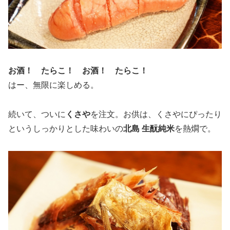
お酒！ たらこ！ お酒！ たらこ！
はー、無限に楽しめる。
続いて、ついに
くさや
を注文。お供は、くさやにぴったり
というしっかりとした味わいの
北島 生酛純米
を熱燗で。