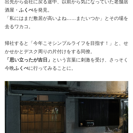
出先から会社に戻る途中、以前から気になっていた老舗居
酒屋・
ふくべ
を発見。
「私にはまだ敷居が高いよね……またいつか」とその場を
去るワカコ。
帰社すると「今年こそシンプルライフを目指す！」と、せ
かせかとデスク周りの片付けをする同僚。
「思い立ったが吉日」
という言葉に刺激を受け、さっそく
今晩
ふくべ
に行ってみることに。