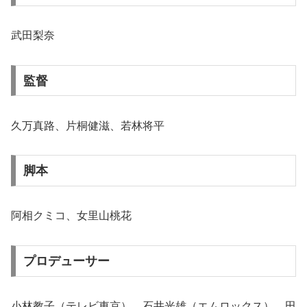
武田梨奈
監督
久万真路、片桐健滋、若林将平
脚本
阿相クミコ、女里山桃花
プロデューサー
小林教子（テレビ東京）、石井光雄（エムロックス）、田