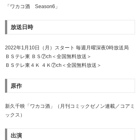
「ワカコ酒 Season6」
放送日時
2022年1月10日（月）スタート 毎週月曜深夜0時放送局
ＢＳテレ東 ＢＳ⑦ch＜全国無料放送＞
ＢＳテレ東４Ｋ ４Ｋ⑦ch＜全国無料放送＞
原作
新久千映「ワカコ酒」（月刊コミックゼノン連載／コアミ
ックス）
出演