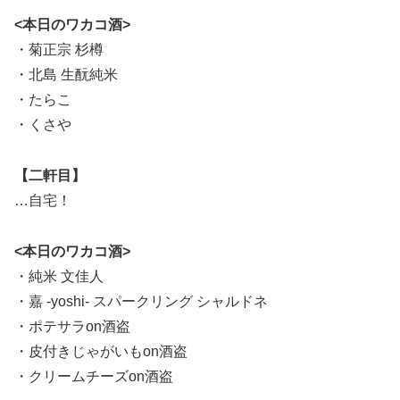
<本日のワカコ酒>
・菊正宗 杉樽
・北島 生酛純米
・たらこ
・くさや
【二軒目】
…自宅！
<本日のワカコ酒>
・純米 文佳人
・嘉 -yoshi- スパークリング シャルドネ
・ポテサラon酒盗
・皮付きじゃがいもon酒盗
・クリームチーズon酒盗