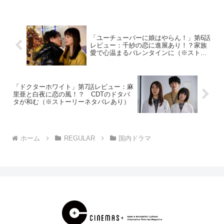
詐欺によって家族を失った主人公・黒
崎...
「ユーチューバーに娘はやらん！」第6話
レビュー：千紗の恋に進展あり！？家族
愛で心温まるバレンタインに（※ストー
リーネタバレあり）
「ドクターホワイト」第7話レビュー：麻
里亜と白夜に恋の風！？ CDTのドタバ
タが和む（※ストーリーネタバレあり）
ホーム
REGULAR
国内ドラマ