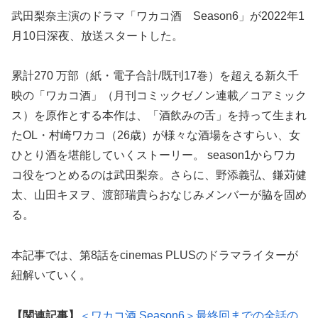
武田梨奈主演のドラマ「ワカコ酒 Season6」が2022年1
月10日深夜、放送スタートした。
累計270 万部（紙・電子合計/既刊17巻）を超える新久千
映の「ワカコ酒」（月刊コミックゼノン連載／コアミック
ス）を原作とする本作は、「酒飲みの舌」を持って生まれ
たOL・村崎ワカコ（26歳）が様々な酒場をさすらい、女
ひとり酒を堪能していくストーリー。 season1からワカ
コ役をつとめるのは武田梨奈。さらに、野添義弘、鎌苅健
太、山田キヌヲ、渡部瑞貴らおなじみメンバーが脇を固め
る。
本記事では、第8話をcinemas PLUSのドラマライターが
紐解いていく。
【関連記事】
＜ワカコ酒 Season6＞最終回までの全話の