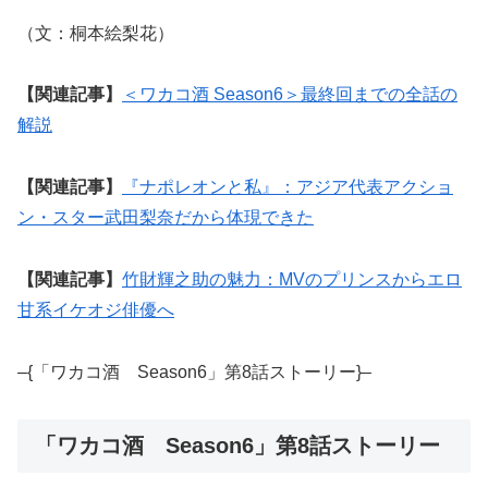
（文：桐本絵梨花）
【関連記事】
＜ワカコ酒 Season6＞最終回までの全話の
解説
【関連記事】
『ナポレオンと私』：アジア代表アクショ
ン・スター武田梨奈だから体現できた
【関連記事】
竹財輝之助の魅力：MVのプリンスからエロ
甘系イケオジ俳優へ
–{「ワカコ酒 Season6」第8話ストーリー}–
「ワカコ酒 Season6」第8話ストーリー