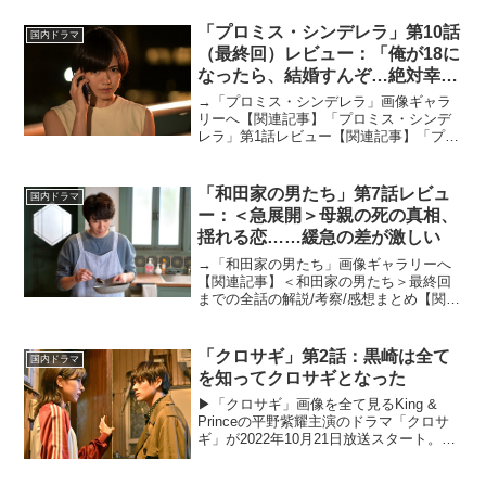
刑事だった江波敦史（寺島進）が、持ち
前の洞察力で次々と難事件を解決してい
「プロミス・シンデレラ」第10話
国内ドラマ
く...
（最終回）レビュー：「俺が18に
なったら、結婚すんぞ…絶対幸せ
にしてやる！」最高のハッピーエ
→「プロミス・シンデレラ」画像ギャラ
ンド（ストーリーネタバレあり）
リーへ【関連記事】「プロミス・シンデ
レラ」第1話レビュー【関連記事】「プロ
ミス・シンデレラ」第2話レビュー【関連
記事】「プロミス・シンデレラ」第3話レ
ビュー【関連記事」「プロミス・シンデ
「和田家の男たち」第7話レビュ
国内ドラマ
レラ」第4話レビュ...
ー：＜急展開＞母親の死の真相、
揺れる恋……緩急の差が激しい
→「和田家の男たち」画像ギャラリーへ
【関連記事】＜和田家の男たち＞最終回
までの全話の解説/考察/感想まとめ【関連
記事】『ARASHI 5×20 FILM』、「嵐の
エンタメ最強説」と「夢のつづき」への
期待【関連記事】「恋です！」鈴木伸之
「クロサギ」第2話：黒崎は全て
国内ドラマ
の魅力...
を知ってクロサギとなった
▶︎「クロサギ」画像を全て見るKing &
Princeの平野紫耀主演のドラマ「クロサ
ギ」が2022年10月21日放送スタート。人
気マンガ「クロサギ」が2022年を舞台
に、新たにドラマ化。平野が演じるのは