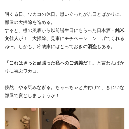
明くる日、ワカコの休日。思い立ったが吉日とばかりに、
部屋の大掃除を進める。
すると、棚の奥底から以前誕生日にもらった日本酒・
純米
文佳人
が！ 大掃除、見事にモチベーション上げてくれる
ね〜。しかも、冷蔵庫にはとっておきの
酒盗
もある。
「これはきっと頑張った私へのご褒美だ！」
と言わんばか
りに喜ぶワカコ。
俄然、やる気みなぎる。ちゃっちゃと片付けて、きれいな
部屋で宴としましょうか！