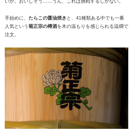
いか。おいしそう……うん、これは挑戦するしかない。
手始めに、
たらこの醤油焼き
と、41種類ある中でも一番
人気という
菊正宗の樽酒
を木の温もりを感じられる温燗で
注文。