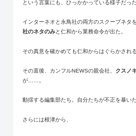
という言葉にも、ひっかかっている様子だっ
インターネオと永鳥社の両方のスクープネタ
社のネタのみ
と仁和から業務命令が出た。
その真意を確かめても仁和からはぐらかされ
その直後、カンフルNEWSの親会社、
クスノ
が……。
動揺する編集部たち。自分たちが不正を暴い
さらには根津から、