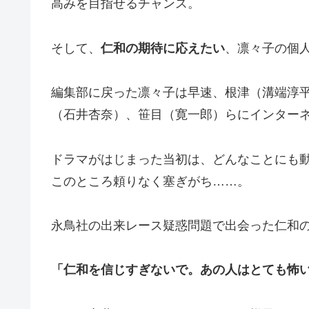
高みを目指せるチャンス。
そして、
仁和の期待に応えたい
、凛々子の個
編集部に戻った凛々子は早速、根津（溝端淳
（石井杏奈）、笹目（寛一郎）らにインター
ドラマがはじまった当初は、どんなことにも
このところ頼りなく塞ぎがち……。
永鳥社の出来レース疑惑問題で出会った仁和
「仁和を信じすぎないで。あの人はとても怖