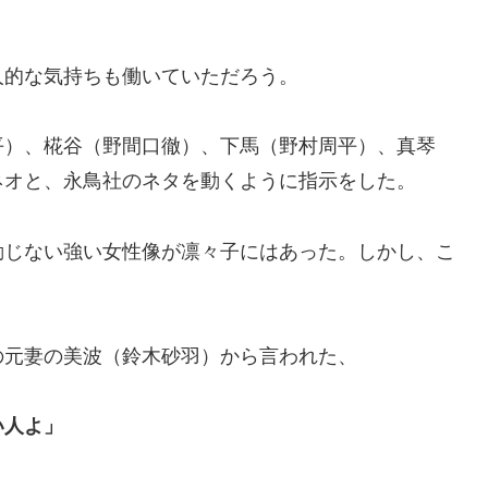
人的な気持ちも働いていただろう。
平）、椛谷（野間口徹）、下馬（野村周平）、真琴
ネオと、永鳥社のネタを動くように指示をした。
動じない強い女性像が凛々子にはあった。しかし、こ
の元妻の美波（鈴木砂羽）から言われた、
い人よ」