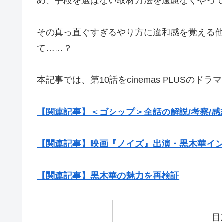
め、手段を選ばない取材方法を遠慮なくやっ
その真っ直ぐすぎるやり方に違和感を覚える
て……？
本記事では、第10話をcinemas PLUSの
【関連記事】＜ゴシップ＞全話の解説/考察/感
【関連記事】映画『ノイズ』出演・黒木華イ
【関連記事】黒木華の魅力を再検証
目