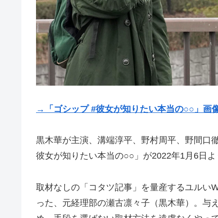
→「ゴシップ #彼女が知りたい本当の○○」画
黒木華が主演、溝端淳平、野村周平、野間口徹
彼女が知りたい本当の○○」が2022年1月6日
取材なしの「コタツ記事」を量産するユルいW
った、元経理部の瀬古凛々子（黒木華）。与え