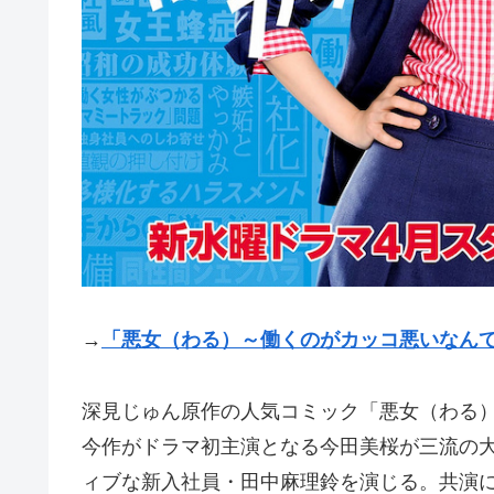
→
「悪女（わる）～働くのがカッコ悪いなん
深見じゅん原作の人気コミック「悪女（わる）
今作がドラマ初主演となる今田美桜が三流の
ィブな新入社員・田中麻理鈴を演じる。共演