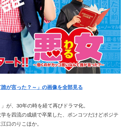
て誰が言った？～」の画像を全部見る
」が、30年の時を経て再びドラマ化。
大学を四流の成績で卒業した、ポンコツだけどポジテ
に江口のりこほか。