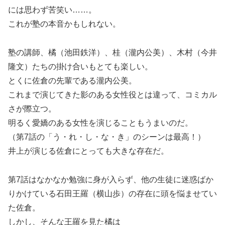
には思わず苦笑い……。
これが塾の本音かもしれない。
塾の講師、橘（池田鉄洋）、桂（瀧内公美）、木村（今井
隆文）たちの掛け合いもとても楽しい。
とくに佐倉の先輩である瀧内公美。
これまで演じてきた影のある女性役とは違って、コミカル
さが際立つ。
明るく愛嬌のある女性を演じることもうまいのだ。
（第7話の「う・れ・し・な・き」のシーンは最高！）
井上が演じる佐倉にとっても大きな存在だ。
第7話はなかなか勉強に身が入らず、他の生徒に迷惑ばか
りかけている石田王羅（横山歩）の存在に頭を悩ませてい
た佐倉。
しかし、そんな王羅を見た橘は