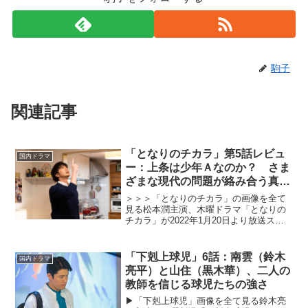
駒子
関連記事
「となりのチカラ」第5話レビュ
国内ドラマ
ー：上条は少年Ａなのか？ さま
ざまな現代の問題が絡み合う真相
は（※ストーリーネタバレあり）
＞＞＞「となりのチカラ」の画像を全て
見る松本潤主演、木曜ドラマ「となりの
チカラ」が2022年1月20日より放送スタ
ート。東京のとあるマンションに引っ越
してきた家族。夫のチカラ（松本潤）、
妻の灯（上戸彩）、娘の愛理（鎌田英怜
「下剋上球児」6話：南雲（鈴木
国内ドラマ
奈）、息子の高太郎...
亮平）と山住（黒木華）、二人の
教師を信じる球児たちの強さ
▶︎「下剋上球児」画像を全て見る鈴木亮