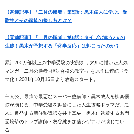
【関連記事】「二月の勝者」第5話：黒木蔵人に学ぶ、受
験生とその家族の接し方とは？
【関連記事】「二月の勝者」第6話：タイプの違う2人の
生徒！黒木が予想する「化学反応」は起こったのか？
累計200万部以上の中学受験の実態をリアルに描いた人気
マンガ「二月の勝者 -絶対合格の教室-」を原作に連続ドラ
マ化！2021年10月16日より放送スタート。
主人公、最強で最悪なスーパー塾講師・黒木蔵人を柳楽優
弥が演じる、中学受験を舞台にした人生攻略ドラマだ。黒
木に反発する新任塾講師を井上真央、黒木に執着する名門
受験塾のトップ講師・灰谷純を加藤シゲアキが演じてい
る。