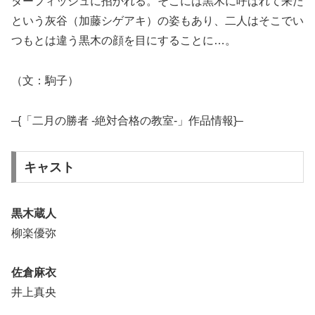
ターフィッシュに招かれる。そこには黒木に呼ばれて来た
という灰谷（加藤シゲアキ）の姿もあり、二人はそこでい
つもとは違う黒木の顔を目にすることに…。
（文：駒子）
–{「二月の勝者 -絶対合格の教室-」作品情報}–
キャスト
黒木蔵人
柳楽優弥
佐倉麻衣
井上真央