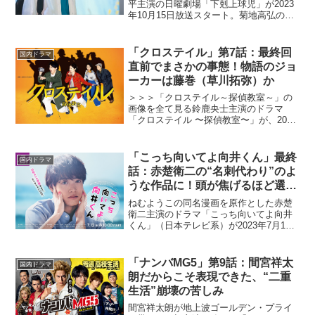
平主演の日曜劇場「下剋上球児」が2023
年10月15日放送スタート。菊地高弘の
「下剋上球児」（カンゼン刊）を原案
に、新井順子プロデューサーと塚原あゆ
子演出のタッグが帰ってくる。弱小高校
「クロステイル」第7話：最終回
国内ドラマ
野球部を舞台に繰り...
直前でまさかの事態！物語のジョ
ーカーは藤巻（草川拓弥）か
＞＞＞「クロステイル～探偵教室～」の
画像を全て見る鈴鹿央士主演のドラマ
「クロステイル 〜探偵教室〜」が、2022
年4月9日放映スタートした。「半沢直
樹」「おちょやん」などで知られる八津
弘幸のオリジナル脚本で贈る本作は、突
「こっち向いてよ向井くん」最終
国内ドラマ
然失踪した父親を捜す...
話：赤楚衛二の“名刺代わり”のよ
うな作品に！頭が焦げるほど選択
肢がある幸せに気づかせてくれた
ねむようこの同名漫画を原作とした赤楚
衛二主演のドラマ「こっち向いてよ向井
くん」（日本テレビ系）が2023年7月12
日よりスタート。本作はGP帯連続ドラマ
初主演となる赤楚が、雰囲気も性格も良
く、仕事もできるのに10年間彼女がいな
「ナンバMG5」第9話：間宮祥太
国内ドラマ
い30代の男性...
朗だからこそ表現できた、“二重
生活”崩壊の苦しみ
間宮祥太朗が地上波ゴールデン・プライ