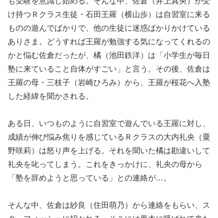
も受験を意識し始める。そんな中、佐倉（井上真央）が受
け持つＲクラス生徒・石田王羅（横山歩）は自習室に来る
ものの遊んでばかりで、他の生徒に迷惑ばかりかけている
ありさま。どうすれば王羅が勉強する気になってくれるの
かと悩む佐倉だったが、橘（池田鉄洋）は「小学生が毎日
塾に来ていること自体がすごい」と言う。その後、佐倉は
王羅の母・三枝子（岩崎ひろみ）から、王羅が桜花へ入塾
した経緯を聞かされる。
ある日、いつものように自習室で遊んでいる王羅に対し、
成績が伸び悩み焦りを感じているＲクラスの大内礼央（粟
野咲莉）は怒り声を上げる。それを聞いた橘は勘違いして
礼央を叱ってしまう。これをきっかけに、礼央の母から
「塾を辞めようと思っている」との連絡が…。
そんな中、佐倉は紗良（住田萌乃）から連絡をもらい、ス