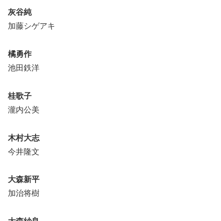
灰谷純
加藤シゲアキ
橘勇作
池田鉄洋
桂歌子
瀧内公美
木村大志
今井隆文
大森新平
加治将樹