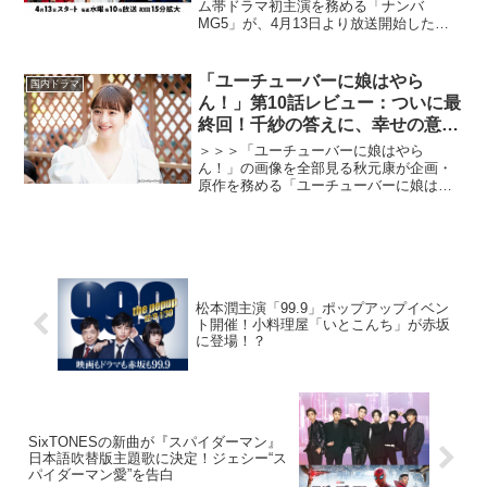
ム帯ドラマ初主演を務める「ナンバ
MG5」が、4月13日より放送開始した。
本作は、小沢としおによる人気漫画『ナ
ンバMG5』『ナンバデッドエンド』を実
写化した“脱ヤンキー”物語で、本広克行監
「ユーチューバーに娘はやら
国内ドラマ
督がメガホンを取る...
ん！」第10話レビュー：ついに最
終回！千紗の答えに、幸せの意味
を考える（※ストーリーネタバレ
＞＞＞「ユーチューバーに娘はやら
あり）
ん！」の画像を全部見る秋元康が企画・
原作を務める「ユーチューバーに娘はや
らん！」で、佐々木希がテレ東初主演を
飾る。人生最高で最悪な日を過ごしたヒ
ロインはテレビ局員とユーチューバー、
どちらを選ぶのか！？ 金子ノ...
松本潤主演「99.9」ポップアップイベン
ト開催！小料理屋「いとこんち」が赤坂
に登場！？
SixTONESの新曲が『スパイダーマン』
日本語吹替版主題歌に決定！ジェシー“ス
パイダーマン愛”を告白