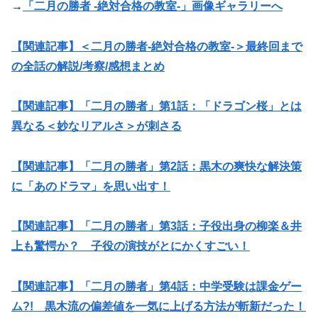
→
「二月の勝者 -絶対合格の教室-」画像ギャラリーへ
【関連記事】＜二月の勝者-絶対合格の教室-＞最終回まで
の全話の解説/考察/感想まとめ
【関連記事】「二月の勝者」第1話：「ドラゴン桜」とは
異なる＜妙なリアルさ＞が刺さる
【関連記事】「二月の勝者」第2話：黒木の爽快な解決策
に「あのドラマ」を思い出す！
【関連記事】「二月の勝者」第3話：子役出身の柳楽＆井
上も驚愕か？ 子役の演技がとにかくすごい！
【関連記事】「二月の勝者」第4話：中学受験は課金ゲー
ム?! 黒木流の偏差値を一気に上げる方法が斬新だった！