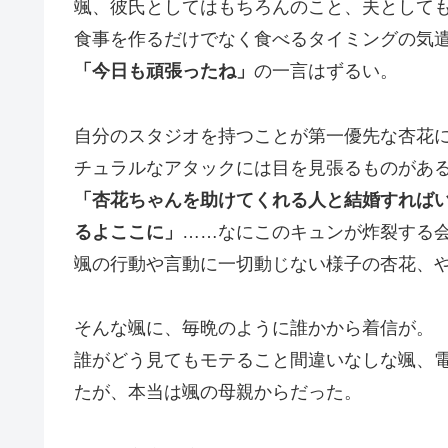
颯、彼氏としてはもちろんのこと、夫として
食事を作るだけでなく食べるタイミングの気
「今日も頑張ったね」
の一言はずるい。
自分のスタジオを持つことが第一優先な杏花
チュラルなアタックには目を見張るものがあ
「杏花ちゃんを助けてくれる人と結婚すれば
るよここに」
……なにこのキュンが炸裂する
颯の行動や言動に一切動じない様子の杏花、
そんな颯に、毎晩のように誰かから着信が。
誰がどう見てもモテること間違いなしな颯、
たが、本当は颯の母親からだった。