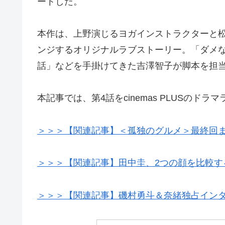
ートした。
本作は、上野演じるヨガインストラクターと
ンジするオリジナルラブストーリー。「ダメ
話」などを手掛けてきた吉澤智子が脚本を担
本記事では、第4話をcinemas PLUSのド
＞＞＞【関連記事】＜孤独のグルメ＞最終回
＞＞＞【関連記事】田中圭、2つの顔を比較する
＞＞＞【関連記事】磯村勇斗＆奈緒独占インタ