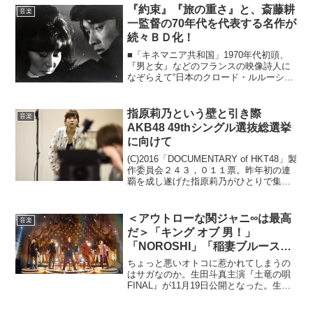
見られるため、いつでもどこでも楽しめ
『約束』『旅の重さ』と、斎藤耕
音楽
るんですよね。日...
一監督の70年代を代表する名作が
続々ＢＤ化！
■「キネマニア共和国」1970年代初頭、
『男と女』などのフランスの映像詩人に
なぞらえて“日本のクロード・ルルーシ
ュ”と呼ばれた映画作家・斎藤耕一監督。
そして今……。《キネマニア共和国～レ
インボー通りの映画街～vol.75》斎藤監督
指原莉乃という壁と引き際
音楽
の代表作が...
AKB48 49thシングル選抜総選挙
に向けて
(C)2016「DOCUMENTARY of HKT48」製
作委員会２４３，０１１票。昨年初の連
覇を成し遂げた指原莉乃がひとりで集め
た票数は、あの前田敦子と大島優子が最
後に雌雄を決した総選挙でのふたりの獲
得票数を足した数字に匹敵する。一昨
＜アウトローな関ジャニ∞は最高
音楽
年...
だ＞「キング オブ 男！」
「NOROSHI」「稲妻ブルース」
……
ちょっと悪いオトコに惹かれてしまうの
はサガなのか。生田斗真主演『土竜の唄
FINAL』が11月19日公開となった。生田
演じる警察官・菊川玲二。警察学校を創
立以来最低の成績で卒業、書いた始末書