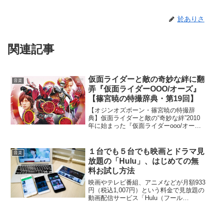
於ありさ
関連記事
仮面ライダーと敵の奇妙な絆に翻
音楽
弄『仮面ライダーOOO/オーズ』
【篠宮暁の特撮辞典・第19回】
【オジンオズボーン・篠宮暁の特撮辞
典】仮面ライダーと敵の“奇妙な絆”2010
年に始まった『仮面ライダーooo/オー
ズ』。2011年を迎えると仮面ライダー生
誕40周年ということに加え、『海賊戦隊
ゴーカイジャー』がスーパー戦隊シリー
１台でも５台でも映画とドラマ見
音楽
ズ35作目と...
放題の「Hulu」、はじめての無
料お試し方法
映画やテレビ番組、アニメなどが月額933
円（税込1,007円）という料金で見放題の
動画配信サービス「Hulu（フール
ー）」。スマホ・タブレットやパソコン
はもちろん、テレビ、ゲーム機などでも