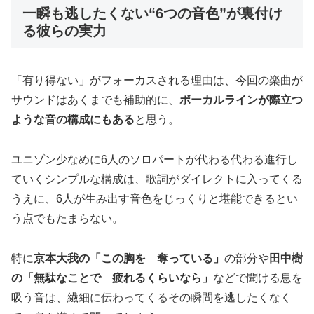
一瞬も逃したくない“6つの音色”が裏付け
る彼らの実力
「有り得ない」がフォーカスされる理由は、今回の楽曲が
サウンドはあくまでも補助的に、
ボーカルラインが際立つ
ような音の構成にもある
と思う。
ユニゾン少なめに6人のソロパートが代わる代わる進行し
ていくシンプルな構成は、歌詞がダイレクトに入ってくる
うえに、6人が生み出す音色をじっくりと堪能できるとい
う点でもたまらない。
特に
京本大我の「この胸を 奪っている」
の部分や
田中樹
の「無駄なことで 疲れるくらいなら」
などで聞ける息を
吸う音は、繊細に伝わってくるその瞬間を逃したくなく