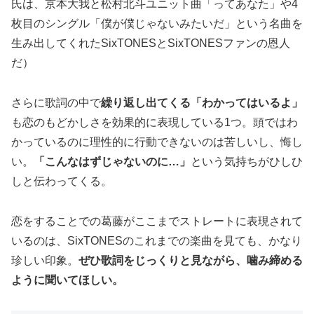
氏は、京本大我と松村北斗ユニット曲「ってあなた」や4
枚目のシングル「僕が僕じゃないみたいだ」という名曲を
生み出してくれたSixTONESとSixTONESファンの恩人
だ）
さらに歌詞の中で
繰り返し出てくる「わかってはいるよ」
も恋のもどかしさを効果的に表現している1つ。頭ではわ
かっているのに理性的に行動できないのは苦しいし、悔し
い。
「こんなはずじゃないのに…」
という気持ちがひしひ
しと伝わってくる。
恋をすることでの葛藤がここまでストレートに表現されて
いるのは、SixTONESのこれまでの楽曲を見ても、かなり
珍しい印象。
ぜひ歌詞をじっくりと見ながら、噛み締める
ように聞いてほしい。