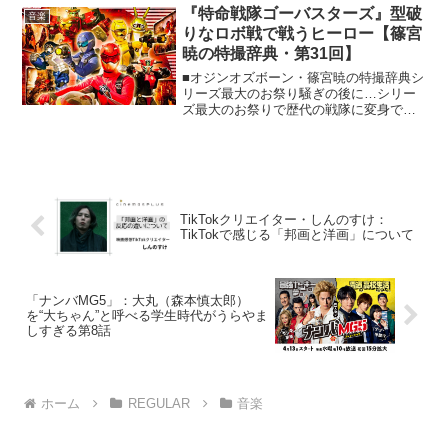
の枚数数知れず、しかしまっすぐで熱い
『特命戦隊ゴーバスターズ』型破
音楽
玲二がある日、...
りなロボ戦で戦うヒーロー【篠宮
暁の特撮辞典・第31回】
■オジンオズボーン・篠宮暁の特撮辞典シ
リーズ最大のお祭り騒ぎの後に…シリー
ズ最大のお祭りで歴代の戦隊に変身でき
るヒーロー『海賊戦隊ゴーカイジャー』
が、2012年2月に最高の盛り上がりをみせ
て放映終了しました。過去の戦隊ヒーロ
ーが登場するだけ...
TikTokクリエイター・しんのすけ：
TikTokで感じる「邦画と洋画」について
「ナンバMG5」：大丸（森本慎太郎）
を“大ちゃん”と呼べる学生時代がうらやま
しすぎる第8話
ホーム
REGULAR
音楽