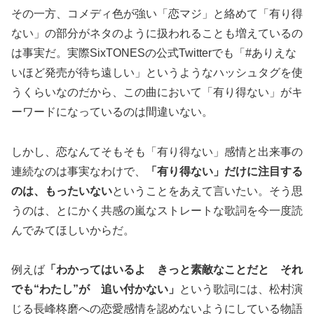
その一方、コメディ色が強い「恋マジ」と絡めて「有り得
ない」の部分がネタのように扱われることも増えているの
は事実だ。実際SixTONESの公式Twitterでも「#ありえな
いほど発売が待ち遠しい」というようなハッシュタグを使
うくらいなのだから、この曲において「有り得ない」がキ
ーワードになっているのは間違いない。
しかし、恋なんてそもそも「有り得ない」感情と出来事の
連続なのは事実なわけで、
「有り得ない」だけに注目する
のは、もったいない
ということをあえて言いたい。そう思
うのは、とにかく共感の嵐なストレートな歌詞を今一度読
んでみてほしいからだ。
例えば
「わかってはいるよ きっと素敵なことだと それ
でも“わたし”が 追い付かない」
という歌詞には、松村演
じる長峰柊磨への恋愛感情を認めないようにしている物語