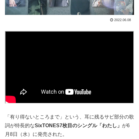
2022.06.08
「有り得ないところまで」という、耳に残るサビ部分の歌
詞が特長的な
SixTONES7枚目のシングル「わたし」
が6
月8日（水）に発売された。