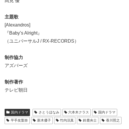
髙見 優
主題歌
[Alexandros]
『Baby’s Alright』
（ユニバーサルJ / RX-RECORDS）
制作協力
アズバーズ
制作著作
テレビ朝日
国内ドラマ
さとうほなみ
六本木クラス
国内ドラマ
平手友梨奈
新木優子
竹内涼真
鈴鹿央士
香川照之