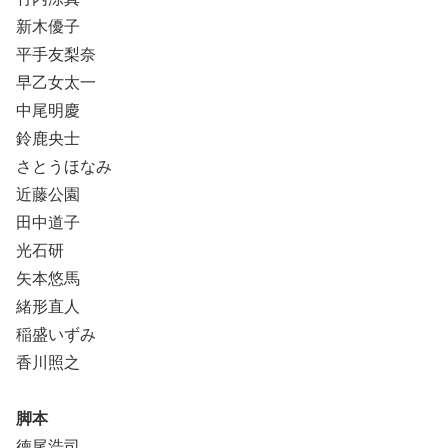
新木優子
平手友梨奈
早乙女太一
中尾明慶
鈴鹿央士
さとうほなみ
近藤公園
田中道子
光石研
矢本悠馬
緒形直人
稲盛いずみ
香川照之
脚本
徳尾浩司