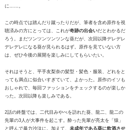
に……。
この時点では踏んだり蹴ったりだが、筆者を含め原作を視
聴済みの方にとっては、これが
奇跡の出会い
だとわかるだ
ろう。まだツンツンツンツンな葵だが、次回以降デレデレ
デレデレになる葵が見られるはず。原作を見ていない方
は、ぜひ今後の展開を楽しみにしてもらいたい。
それはそうと、平手友梨奈の髪型・髪色・服装、どれをと
っても満点に似合いすぎていて、よかった。原作のイソも
おしゃれで、毎回ファッションをチェックするのが楽しか
った。次回以降も楽しみである。
2話の終盤では、二代目みやべを訪れた葵、龍二、龍二の
先輩の3人が大事件を起こす。酔った先輩が亮太を「猿」
と呼んで暴力沙汰に。加えて、
未成年である葵に飲酒させ