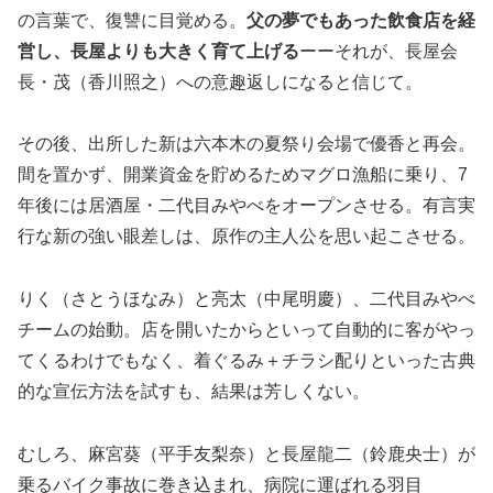
の言葉で、復讐に目覚める。
父の夢でもあった飲食店を経
営し、長屋よりも大きく育て上げる
ーーそれが、長屋会
長・茂（香川照之）への意趣返しになると信じて。
その後、出所した新は六本木の夏祭り会場で優香と再会。
間を置かず、開業資金を貯めるためマグロ漁船に乗り、7
年後には居酒屋・二代目みやべをオープンさせる。有言実
行な新の強い眼差しは、原作の主人公を思い起こさせる。
りく（さとうほなみ）と亮太（中尾明慶）、二代目みやべ
チームの始動。店を開いたからといって自動的に客がやっ
てくるわけでもなく、着ぐるみ＋チラシ配りといった古典
的な宣伝方法を試すも、結果は芳しくない。
むしろ、麻宮葵（平手友梨奈）と長屋龍二（鈴鹿央士）が
乗るバイク事故に巻き込まれ、病院に運ばれる羽目