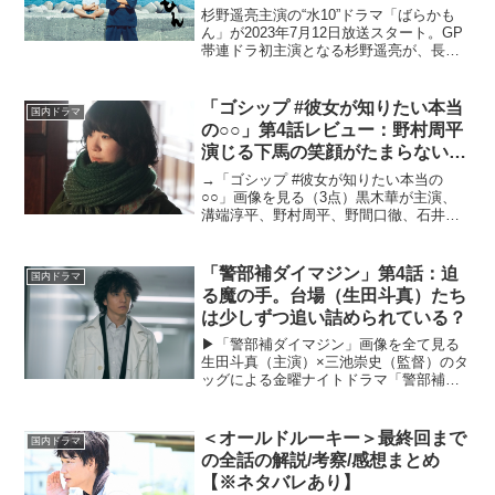
杉野遥亮主演の“水10”ドラマ「ばらかも
ん」が2023年7月12日放送スタート。GP
帯連ドラ初主演となる杉野遥亮が、長
崎・五島列島で島民たちと交流し心を開
いていく若き書道家・半田清舟を演じ
る。同名原作漫画も大人気で、いかにハ
「ゴシップ #彼女が知りたい本当
国内ドラマ
ートフルな世界観...
の○○」第4話レビュー：野村周平
演じる下馬の笑顔がたまらない！
徐々に明かされる、凛々子の過去
→「ゴシップ #彼女が知りたい本当の
にも注目（※ストーリーネタバレ
○○」画像を見る（3点）黒木華が主演、
溝端淳平、野村周平、野間口徹、石井杏
あり）
奈などが脇を固める木曜劇場「ゴシップ
#彼女が知りたい本当の○○」が2022年1月
6日より放送スタート。取材なしの「コタ
「警部補ダイマジン」第4話：迫
国内ドラマ
ツ記事」を...
る魔の手。台場（生田斗真）たち
は少しずつ追い詰められている？
▶︎「警部補ダイマジン」画像を全て見る
生田斗真（主演）×三池崇史（監督）のタ
ッグによる金曜ナイトドラマ「警部補ダ
イマジン」（テレビ朝日系）が2023年7月
7日スタート。リチャード・ウー（原作）
＆コウノコウジ（作画）の同名漫画を原
＜オールドルーキー＞最終回まで
国内ドラマ
作とする本作...
の全話の解説/考察/感想まとめ
【※ネタバレあり】