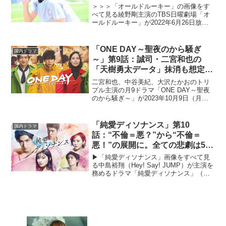
＞＞＞「オールドルーキー」の画像をす
べて見る綾野剛主演のTBS日曜劇場「オ
ールドルーキー」が2022年6月26日放送
スタート。本作は、現役引退したサッカ
ー選手が「スポーツマネジメント」の舞
台でセカンドキャリアへ踏み出していく
「ONE DAY～聖夜のから騒ぎ
国内ドラマ
姿を描くヒューマ...
～」第9話：誠司・二宮和也の
「天樹勇太データ」抹消も想定
内？ 最終回に向けて期待が高ま
二宮和也、中谷美紀、大沢たかおのトリ
る展開へ。
プル主演の月9ドラマ「ONE DAY～聖夜
のから騒ぎ～」が2023年10月9日（月）
よりスタート。全く関わりを持たない3人
の男女が次第に運命の交錯へと導かれて
いく――。本記事では、第9話を
「純愛ディソナンス」第10
国内ドラマ
CINEMAS＋...
話：“不倫＝悪？”から“不倫＝
悪！”の展開に。全ての悲劇は5年
前に始まっていた
▶︎「純愛ディソナンス」画像をすべて見
る中島裕翔（Hey! Say! JUMP）が主演を
務めるドラマ「純愛ディソナンス」（フ
ジテレビ）が2022年7月14日スタート。
新任音楽教師と生徒の“純愛”を軸とする本
作。高校を舞台にした第1部と大人の...