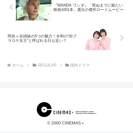
『WANDA ワンダ』「死ぬまでに観たい
映画1001本」選出の傑作ロードムービー
阿佐ヶ谷姉妹の5つの魅力！令和の“街ブ
ラロケ女王”と呼ばれる日も近い？
ホーム
REGULAR
国内ドラマ
© 2000 CINEMAS＋.