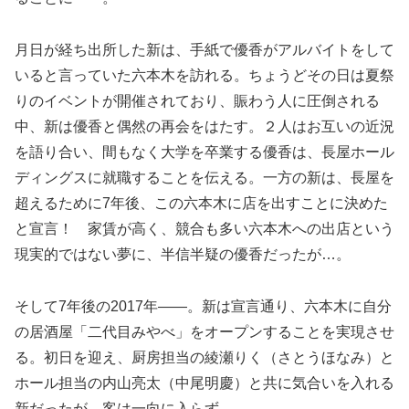
月日が経ち出所した新は、手紙で優香がアルバイトをして
いると言っていた六本木を訪れる。ちょうどその日は夏祭
りのイベントが開催されており、賑わう人に圧倒される
中、新は優香と偶然の再会をはたす。２人はお互いの近況
を語り合い、間もなく大学を卒業する優香は、長屋ホール
ディングスに就職することを伝える。一方の新は、長屋を
超えるために7年後、この六本木に店を出すことに決めた
と宣言！ 家賃が高く、競合も多い六本木への出店という
現実的ではない夢に、半信半疑の優香だったが…。
そして7年後の2017年――。新は宣言通り、六本木に自分
の居酒屋「二代目みやべ」をオープンすることを実現させ
る。初日を迎え、厨房担当の綾瀬りく（さとうほなみ）と
ホール担当の内山亮太（中尾明慶）と共に気合いを入れる
新だったが、客は一向に入らず…。