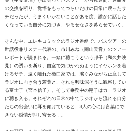
葉（生見愛瑠）が出会ったバスツアーから数週間。連絡先
の交換を断り、覚悟をもってつらいだけの日常に戻ったサ
チだったが、うまくいかないことがある度、誰かに話した
くなっている自分に気づき、やるせなさを募らせていく。
そんな中、エレキコミックのラジオ番組で、バスツアーの
世話役兼リスナー代表の、市川みね（岡山天音）のツアー
レポートが読まれる。一緒に聴こうという邦子（和久井映
見）の誘いを断り、自室で気づかれぬようにイヤホンを着
けるサチ。遠く離れた樋口家では、涙ぐみながら正座して
ラジオに向き合う若葉と、それを興味深そうに観察してい
る富士子（宮本信子）。そして乗務中の翔子はカーラジオ
に聴き入る。それぞれの日常の中でラジオから流れる自分
たちの出会いに耳を傾けていると、3人の心には言葉にで
きない感情が押し寄せる…。