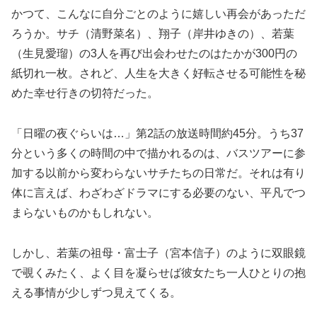
かつて、こんなに自分ごとのように嬉しい再会があっただ
ろうか。サチ（清野菜名）、翔子（岸井ゆきの）、若葉
（生見愛瑠）の3人を再び出会わせたのはたかが300円の
紙切れ一枚。されど、人生を大きく好転させる可能性を秘
めた幸せ行きの切符だった。
「日曜の夜ぐらいは…」第2話の放送時間約45分。うち37
分という多くの時間の中で描かれるのは、バスツアーに参
加する以前から変わらないサチたちの日常だ。それは有り
体に言えば、わざわざドラマにする必要のない、平凡でつ
まらないものかもしれない。
しかし、若葉の祖母・富士子（宮本信子）のように双眼鏡
で覗くみたく、よく目を凝らせば彼女たち一人ひとりの抱
える事情が少しずつ見えてくる。