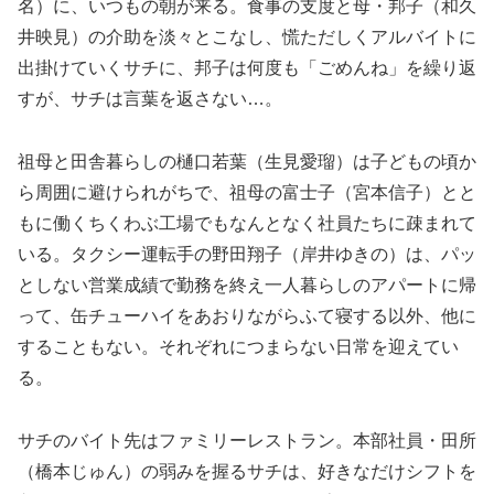
名）に、いつもの朝が来る。食事の支度と母・邦子（和久
井映見）の介助を淡々とこなし、慌ただしくアルバイトに
出掛けていくサチに、邦子は何度も「ごめんね」を繰り返
すが、サチは言葉を返さない…。
祖母と田舎暮らしの樋口若葉（生見愛瑠）は子どもの頃か
ら周囲に避けられがちで、祖母の富士子（宮本信子）とと
もに働くちくわぶ工場でもなんとなく社員たちに疎まれて
いる。タクシー運転手の野田翔子（岸井ゆきの）は、パッ
としない営業成績で勤務を終え一人暮らしのアパートに帰
って、缶チューハイをあおりながらふて寝する以外、他に
することもない。それぞれにつまらない日常を迎えてい
る。
サチのバイト先はファミリーレストラン。本部社員・田所
（橋本じゅん）の弱みを握るサチは、好きなだけシフトを