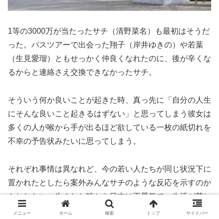
1等の3000万が当たったサチ（清野菜名）も最初はそうだ
った。バスツアーで出会った翔子（岸井ゆきの）や若葉
（生見愛瑠）ともせっかく仲良くなれたのに、後が辛くな
るからと連絡さえ交換できなかったサチ。
そういう何か良いことが起きた時、真っ先に「自分の人生
にそんな良いこと起きるはずない」と思ってしまう彼女は
多くの人が喉から手が出るほど欲している一枚の紙切れを
不幸の予告状みたいに思ってしまう。
それぞれ事情は異なれど、今の若い人たちが同じ状況下に
置かれたとしたら案外みんなサチのような反応を示すのか
もしれない。生まれた時から日本は不景気で、生活が苦し
いのは当たり前。SNSで給料への不満を漏らそうものな
メニュー
ホーム
検索
トップ
サイドバー