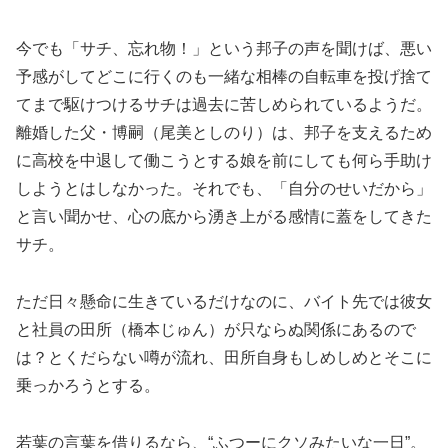
今でも「サチ、忘れ物！」という邦子の声を聞けば、悪い
予感がしてどこに行くのも一緒な相棒の自転車を投げ捨て
てまで駆けつけるサチは過去に苦しめられているようだ。
離婚した父・博嗣（尾美としのり）は、邦子を支えるため
に高校を中退して働こうとする娘を前にしても何ら手助け
しようとはしなかった。それでも、「自分のせいだから」
と言い聞かせ、心の底から湧き上がる感情に蓋をしてきた
サチ。
ただ日々懸命に生きているだけなのに、バイト先では彼女
と社員の田所（橋本じゅん）が只ならぬ関係にあるので
は？とくだらない噂が流れ、田所自身もしめしめとそこに
乗っかろうとする。
若葉の言葉を借りるなら、“ふつーにクソみたいな一日”。