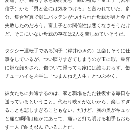
愛瑠）が、暮らす家も勤務先も一緒の祖母・富士子（宮本
信子）から「男と金には気をつけろ」と言われていた。多
分、集合写真で顔にバッテンがつけられた母親が男と金で
失敗したのだろう。富士子との関係性は悪くなさそうだけ
ど、そこにいない母親の存在は2人を苦しめていそうだ。
タクシー運転手である翔子（岸井ゆきの）は楽しそうに仕
事をしているが、つい喋りすぎてしまうのが玉に瑕。乗客
に嫌な顔をされ、傷ついて帰っても家には誰もおらず、缶
チューハイを片手に「つまんねえ人生」とつぶやく。
彼女たちに共通するのは、家と職場をただ往復する毎日を
送っているということ。代わり映えがないから、楽しすぎ
ることも悲しすぎることもない。だけど、胸の奥がキュッ
と痛む瞬間は確かにあって、痛いと打ち明ける相手もおら
ず一人で耐え忍んでいることだ。