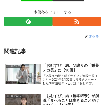
木俣冬をフォローする
木俣冬
関連記事
「おむすび」結、父譲りの「栄養
続・朝ドライフ
デカ長」に【98回】
「木俣冬の続・朝ドライフ」連載一覧は
こちら2024年9月30日より放送スタート
したNHK連続テレビ小説「おむすび」。
平成“ど真ん中”の、2004年(平成16年)。ヒ
ロイン・米田結（よねだ・ゆい）は、福
岡・糸島で両親や祖父母と共に暮らして
「おむすび」結（橋本環奈）が演
続・朝ドライフ
いた...
説「食べることは生きることだけ