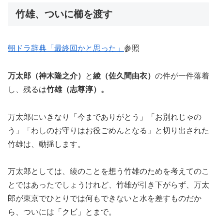
竹雄、ついに櫛を渡す
朝ドラ辞典「最終回かと思った」
参照
万太郎（神木隆之介）
と
綾（佐久間由衣）
の件が一件落着
し、残るは
竹雄（志尊淳）。
万太郎にいきなり「今までありがとう」「お別れじゃの
う」「わしのお守りはお役ごめんとなる」と切り出された
竹雄は、動揺します。
万太郎としては、綾のことを想う竹雄のためを考えてのこ
とではあったでしょうけれど、竹雄が引き下がらず、万太
郎が東京でひとりでは何もできないと水を差すものだか
ら、ついには「クビ」とまで。