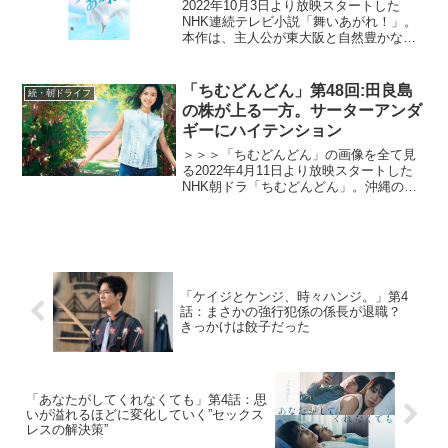
2022年10月3日より放映スタートした
NHK連続テレビ小説「舞いあがれ！」。
本作は、主人公が東大阪と自然豊かな長
崎・五島列島でさまざまな人との絆を育
みながら、空を飛ぶ夢に向かっていく挫
折と再生のストーリー。ものづくりの
「ちむどんどん」第48回:田良島
続・朝ドライフ
町・東大阪で生まれ育...
の株が上る一方。サーターアンダ
ギーにハイテンション
＞＞＞「ちむどんどん」の画像を全て見
る2022年4月11日より放映スタートした
NHK朝ドラ「ちむどんどん」。沖縄の本
土復帰50年に合わせて放映される本作
は、復帰前の沖縄を舞台に、沖縄料理に
夢をかける主人公と支え合う兄妹たちの
絆を描くストーリ...
「ケイジとケンジ、時々ハンジ。」第4
話：まさかの強行犯係の係長が退職？
きっかけは餃子だった
「あなたがしてくれなくても」第4話：思
いが溢れるほどに変化していく”セックス
レスの解決策”