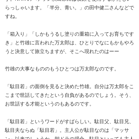
らっしゃいます。「半分、青い。」の田中健二さんなどで
すね。
「箱入り」「しかもうるし塗りの重箱に入ってお育ちです
き」と竹雄に言われた万太郎は、ひとりでなにもかもやろ
うと決意して旅立ちますが、そこへ現れたのはーー
竹雄の大事なもののもうひとつは万太郎なのです。
「駄目若」の面倒を見ると決めた竹雄。自分は万太郎をこ
こまで世話してきたという自負があるのでしょう。そう、
お世話する才能というのもあるのです。
「駄目若」というワードがすばらしい。駄目父、駄目兄、
駄目夫ならぬ「駄目若」。主人公が駄目なのは「マッサ
ン」以来でしょうか。朝ドラの場合、駄目といっても主人