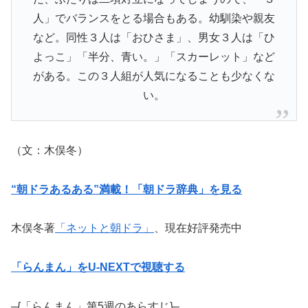
人」でバランスをとる場合もある。幼馴染や親友
など。同性３人は「おひさま」、男女３人は「ひ
よっこ」「半分、青い。」「スカーレット」など
がある。この３人組が人気になることも少なくな
い。
（文：木俣冬）
“朝ドラあるある”満載！「朝ドラ辞典」を見る
木俣冬著
「ネットと朝ドラ」
、現在好評発売中
「らんまん」をU-NEXTで視聴する
–{「らんまん」第5週のあらすじ}–