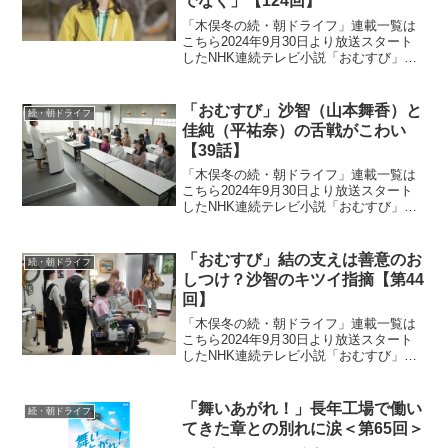
でなく」【124回】
「木俣冬の続・朝ドライフ」連載一覧は
こちら2024年9月30日より放送スタート
したNHK連続テレビ小説「おむすび」。
平成“ど真ん中”の、2004年(平成16年)。ヒ
ロイン・米田結（よねだ・ゆい）は、福
岡・糸島で両親や祖父母と共に暮らして
「おむすび」沙智（山本舞香）と
続・朝ドライフ
いた...
佳純（平祐奈）の舌戦がこわい
【39話】
「木俣冬の続・朝ドライフ」連載一覧は
こちら2024年9月30日より放送スタート
したNHK連続テレビ小説「おむすび」。
平成“ど真ん中”の、2004年(平成16年)。ヒ
ロイン・米田結（よねだ・ゆい）は、福
岡・糸島で両親や祖父母と共に暮らして
「おむすび」結の支えは善意のお
続・朝ドライフ
いた...
しつけ？沙智のキツイ指摘【第44
回】
「木俣冬の続・朝ドライフ」連載一覧は
こちら2024年9月30日より放送スタート
したNHK連続テレビ小説「おむすび」。
平成“ど真ん中”の、2004年(平成16年)。ヒ
ロイン・米田結（よねだ・ゆい）は、福
岡・糸島で両親や祖父母と共に暮らして
「舞いあがれ！」長年工場で働い
続・朝ドライフ
いた...
てきた章との別れに涙＜第65回＞