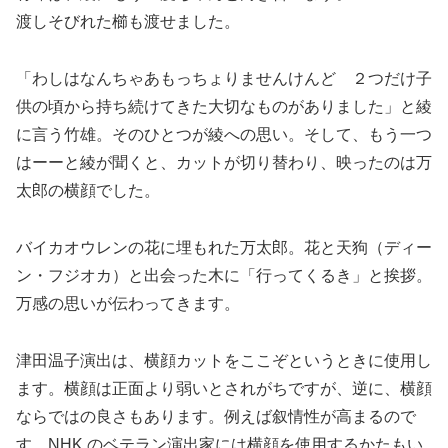
渡しそびれた櫛も渡せました。
「わしはなんちゃあもっちょりませんけんど ２つだけ子
供の頃から持ち続けてきた大切なものがありました」と綾
に言う竹雄。そのひとつが綾への思い。そして、もう一つ
はーーと綾が聞くと、カットが切り替わり、映ったのは万
太郎の横顔でした。
バイカオウレンの花に埋もれた万太郎。花と天狗（ディー
ン・フジオカ）と出会った木に「行ってくるき」と挨拶。
万感の思いが伝わってきます。
津田温子演出は、横顔カットをここぞというときに使用し
ます。横顔は正面より弱いとされがちですが、逆に、横顔
ならではの良さもあります。例えば叙情性が高まるので
す。NHK のベテラン演出家には横顔を使用するかたもい