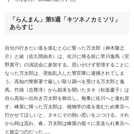
「らんまん」第5週「キツネノカミソリ」
あらすじ
自分の行きたい道を進むと心に誓った万太郎（神木隆之
介）と綾（佐久間由衣）は、佐川に帰る前に早川逸馬（宮
野真守）の演説会に参加する。思いがけず登壇することに
なった万太郎は、突如乱入した警官隊に逮捕されてしま
う。高知の警察署で厳しい取り調べを受ける万太郎と逸
馬。竹雄（志尊淳）から顛末を聞いたタキ（松坂慶子）は
自ら高知へ出向き万太郎を救出し、無事に佐川へと連れ戻
す。峰屋に帰った万太郎は、植物学の道を進むため東京へ
行かせてほしいと、タキにその熱い思いをぶつける。それ
から時は流れ、春。万太郎は峰屋の面々に見送られ東京へ
と旅立つのだった…。