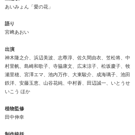
あいみょん「愛の花」
語り
宮﨑あおい
出演
神木隆之介、浜辺美波、志尊淳、佐久間由衣、笠松将、中
村里帆、島崎和歌子、寺脇康文、広末涼子、松坂慶子、牧
瀬里穂、宮澤エマ、池内万作、大東駿介、成海璃子、池田
鉄洋、安藤玉恵、山谷花純、中村蒼、田辺誠一、いとうせ
いこう ほか
植物監修
田中伸幸
制作統括