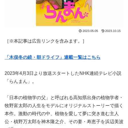
2023.05.05
2023.10.15
［※本記事は広告リンクを含みます。］
「木俣冬の続・朝ドライフ」連載一覧はこちら
2023年4月3日より放送スタートしたNHK連続テレビ小説
「らんまん」。
「日本の植物学の父」と呼ばれる高知県出身の植物学者・
牧野富太郎の人生をモデルにオリジナルストーリーで描く
本作。激動の時代の中、植物を愛して夢に突き進む主人
公・槙野万太郎を神木隆之介、その妻・寿恵子を浜辺美波