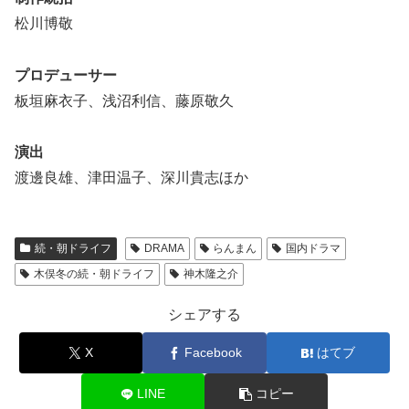
松川博敬
プロデューサー
板垣麻衣子、浅沼利信、藤原敬久
演出
渡邊良雄、津田温子、深川貴志ほか
続・朝ドライフ
DRAMA
らんまん
国内ドラマ
木俣冬の続・朝ドライフ
神木隆之介
シェアする
X
Facebook
はてブ
LINE
コピー