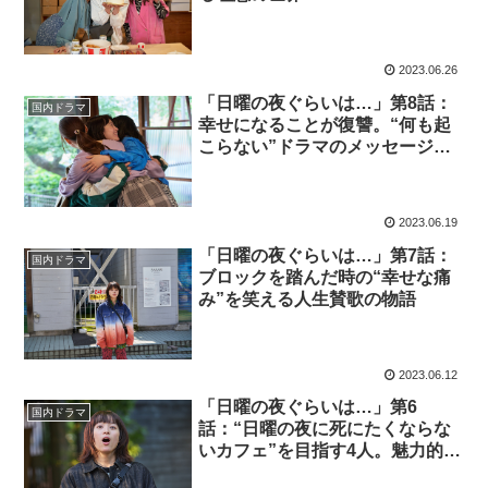
2023.06.26
「日曜の夜ぐらいは…」第8話：
国内ドラマ
幸せになることが復讐。“何も起
こらない”ドラマのメッセージに
心打たれる
2023.06.19
「日曜の夜ぐらいは…」第7話：
国内ドラマ
ブロックを踏んだ時の“幸せな痛
み”を笑える人生賛歌の物語
2023.06.12
「日曜の夜ぐらいは…」第6
国内ドラマ
話：“日曜の夜に死にたくならな
いカフェ”を目指す4人。魅力的す
ぎる賢太が今後波乱を巻きおこ