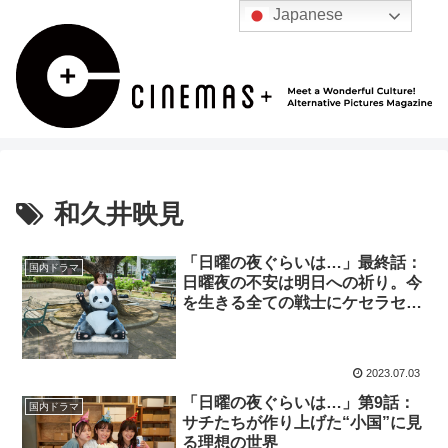
Japanese
和久井映見
「日曜の夜ぐらいは…」最終話：
国内ドラマ
日曜夜の不安は明日への祈り。今
を生きる全ての戦士にケセラセ
ラ！
2023.07.03
「日曜の夜ぐらいは…」第9話：
国内ドラマ
サチたちが作り上げた“小国”に見
る理想の世界