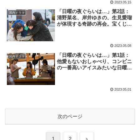
2023.05.15
「日曜の夜ぐらいは…」第2話：
国内ドラマ
清野菜名、岸井ゆきの、生見愛瑠
が体現する奇跡の再会。宝くじが
教えてくれた本当の願いとは
2023.05.08
「日曜の夜ぐらいは…」第1話：
国内ドラマ
他愛もないおしゃべり、コンビニ
の一番高いアイスみたいな日曜ド
ラマが誕生
2023.05.01
次のページ
次
1
2