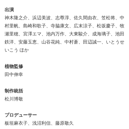
出演
神木隆之介、浜辺美波、志尊淳、佐久間由衣、笠松将、中
村里帆、島崎和歌子、寺脇康文、広末涼子、松坂慶子、牧
瀬里穂、宮澤エマ、池内万作、大東駿介、成海璃子、池田
鉄洋、安藤玉恵、山谷花純、中村蒼、田辺誠一、いとうせ
いこう ほか
植物監修
田中伸幸
制作統括
松川博敬
プロデューサー
板垣麻衣子、浅沼利信、藤原敬久