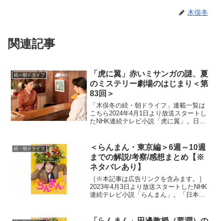
木俣冬
関連記事
「虎に翼」赤いミサンガの謎、夏
続・朝ドライフ
のミステリー劇場のはじまり＜第
83回＞
「木俣冬の続・朝ドライフ」連載一覧は
こちら2024年4月1日より放送スタートし
たNHK連続テレビ小説「虎に翼」。日本
史上で初めて法曹の世界に飛び込んだ女
性をモデルにオリジナルストーリーで描
く本作。困難な時代に生まれながらも仲
＜らんまん・東京編＞6週～10週
続・朝ドライフ
間たちと切磋琢磨...
までの解説/考察/感想まとめ【※
ネタバレあり】
［※本記事は広告リンクを含みます。］
2023年4月3日より放送スタートしたNHK
連続テレビ小説「らんまん」。「日本の
植物学の父」と呼ばれる高知県出身の植
物学者・牧野富太郎の人生をモデルにオ
リジナルストーリーで描く本作。激動の
「らんまん」田邊教授（要潤）の