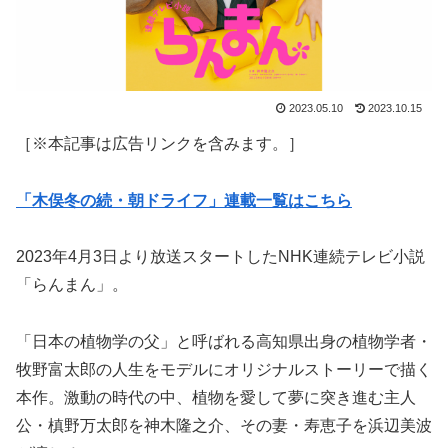
2023.05.10
2023.10.15
［※本記事は広告リンクを含みます。］
「木俣冬の続・朝ドライフ」連載一覧はこちら
2023年4月3日より放送スタートしたNHK連続テレビ小説
「らんまん」。
「日本の植物学の父」と呼ばれる高知県出身の植物学者・
牧野富太郎の人生をモデルにオリジナルストーリーで描く
本作。激動の時代の中、植物を愛して夢に突き進む主人
公・槙野万太郎を神木隆之介、その妻・寿恵子を浜辺美波