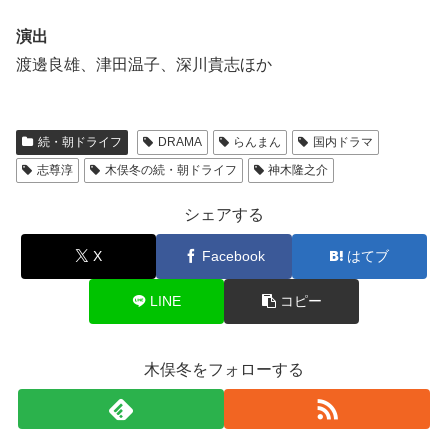
演出
渡邊良雄、津田温子、深川貴志ほか
続・朝ドライフ
DRAMA
らんまん
国内ドラマ
志尊淳
木俣冬の続・朝ドライフ
神木隆之介
シェアする
X
Facebook
はてブ
LINE
コピー
木俣冬をフォローする