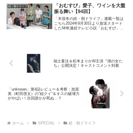
「おむすび」愛子、ワインを大盤
続・朝ドライフ
振る舞い【94回】
「木俣冬の続・朝ドライフ」連載一覧は
こちら2024年9月30日より放送スタート
したNHK連続テレビ小説「おむすび」。
平成“ど真ん中”の、2004年(平成16年)。ヒ
ロイン・米田結（よねだ・ゆい）は、福
岡・糸島で両親や祖父母と共に暮らして
いた...
福士蒼汰＆松本まりかW主演『湖の女た
ち』公開決定！キャストコメント到着
「unknown」第4話レビュー＆考察：加賀
美（町田啓太）の”紐クイ”＆キスの破壊力
がやばい！次回誰かが死ぬ…？
ホーム
SPECIAL
続・朝ドライフ