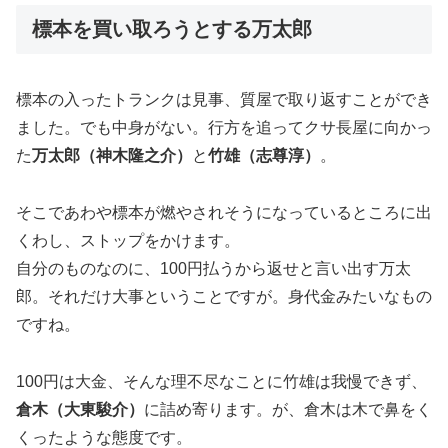
標本を買い取ろうとする万太郎
標本の入ったトランクは見事、質屋で取り返すことができ
ました。でも中身がない。行方を追ってクサ長屋に向かっ
た
万太郎（神木隆之介）
と
竹雄（志尊淳）
。
そこであわや標本が燃やされそうになっているところに出
くわし、ストップをかけます。
自分のものなのに、100円払うから返せと言い出す万太
郎。それだけ大事ということですが。身代金みたいなもの
ですね。
100円は大金、そんな理不尽なことに竹雄は我慢できず、
倉木（大東駿介）
に詰め寄ります。が、倉木は木で鼻をく
くったような態度です。