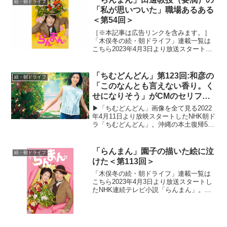
続・朝ドライフ
時代の中、植物を...
「私が思いついた」職場あるある
＜第54回＞
［※本記事は広告リンクを含みます。］
「木俣冬の続・朝ドライフ」連載一覧は
こちら2023年4月3日より放送スタートし
たNHK連続テレビ小説「らんまん」。
「日本の植物学の父」と呼ばれる高知県
出身の植物学者・牧野富太郎の人生をモ
「ちむどんどん」第123回:和彦の
続・朝ドライフ
デルにオリジナルス...
「このなんとも言えない香り。く
せになりそう」がCMのセリフみ
たいだった
▶「ちむどんどん」画像を全て見る2022
年4月11日より放映スタートしたNHK朝ド
ラ「ちむどんどん」。沖縄の本土復帰50
年に合わせて放映される本作は、復帰前
の沖縄を舞台に、沖縄料理に夢をかける
主人公と支え合う兄妹たちの絆を描くス
「らんまん」園子の描いた絵に泣
続・朝ドライフ
トーリー。「...
けた＜第113回＞
「木俣冬の続・朝ドライフ」連載一覧は
こちら2023年4月3日より放送スタートし
たNHK連続テレビ小説「らんまん」。
「日本の植物学の父」と呼ばれる高知県
出身の植物学者・牧野富太郎の人生をモ
デルにオリジナルストーリーで描く本
作。激動の時代の中、...