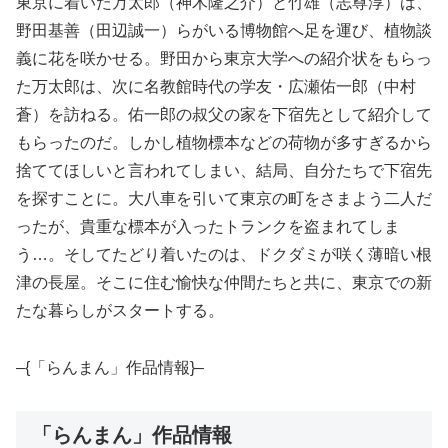
東京に着いた万太郎（神木隆之介）と竹雄（志尊淳）は、
野田基善（田辺誠一）らがいる博物館へ足を運び、植物談
義に花を咲かせる。野田から東京大学への紹介状をもらっ
た万太郎は、次に名教館時代の学友・広瀬佑一郎（中村
蒼）を訪ねる。佑一郎の叔父の家を下宿先として紹介して
もらったのだ。しかし植物標本などの荷物が多すぎるから
捨ててほしいと言われてしまい、結局、自分たちで下宿先
を探すことに。大八車を引いて東京の町をさまよう二人だ
ったが、貴重な標本が入ったトランクを盗まれてしま
う…。そしてたどり着いたのは、ドクダミが咲く薄暗い根
津の長屋。そこに住む愉快な仲間たちと共に、東京での新
たな暮らしがスタートする。
–{「らんまん」作品情報}–
「らんまん」作品情報