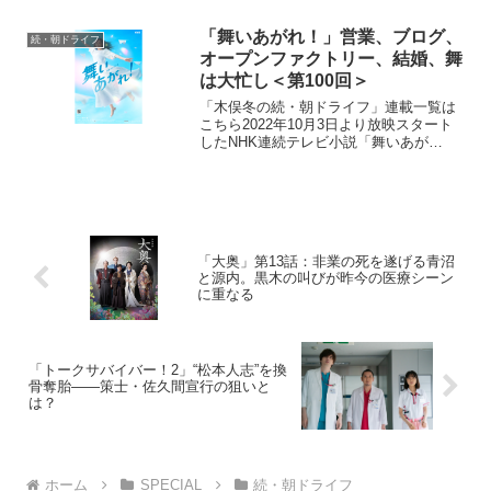
ロイン・米田結（よねだ・ゆい）は、福
岡・糸島で両親や祖父母と共に暮らして
「舞いあがれ！」営業、ブログ、
続・朝ドライフ
いた...
オープンファクトリー、結婚、舞
は大忙し＜第100回＞
「木俣冬の続・朝ドライフ」連載一覧は
こちら2022年10月3日より放映スタート
したNHK連続テレビ小説「舞いあが
れ！」。本作は、主人公・岩倉舞（福原
遥）がものづくりの町・東大阪と自然豊
かな長崎・五島列島で人との絆を育みな
がら、空を飛ぶ夢に向...
「大奥」第13話：非業の死を遂げる青沼
と源内。黒木の叫びが昨今の医療シーン
に重なる
「トークサバイバー！2」“松本人志”を換
骨奪胎——策士・佐久間宣行の狙いと
は？
ホーム
SPECIAL
続・朝ドライフ