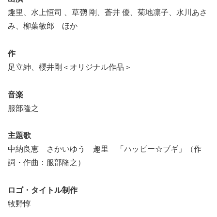
趣里、水上恒司 、草彅 剛、蒼井 優、菊地凛子、水川あさ
み、柳葉敏郎 ほか
作
足立紳、櫻井剛＜オリジナル作品＞
音楽
服部隆之
主題歌
中納良恵 さかいゆう 趣里 「ハッピー☆ブギ」（作
詞・作曲：服部隆之）
ロゴ・タイトル制作
牧野惇