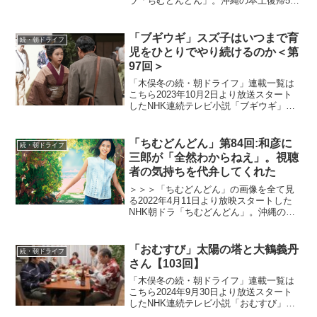
ラ「ちむどんどん」。沖縄の本土復帰50
年に合わせて放映される本作は、復帰前
の沖縄を舞台に、沖縄料理に夢をかける
主人公と支え合う兄妹たちの絆を描くス
「ブギウギ」スズ子はいつまで育
続・朝ドライフ
トーリー。「...
児をひとりでやり続けるのか＜第
97回＞
「木俣冬の続・朝ドライフ」連載一覧は
こちら2023年10月2日より放送スタート
したNHK連続テレビ小説「ブギウギ」。
「東京ブギウギ」や「買物ブギー」で知
られる昭和の大スター歌手・笠置シヅ子
をモデルにオリジナルストーリーで描く
「ちむどんどん」第84回:和彦に
続・朝ドライフ
本作。歌って踊る...
三郎が「全然わからねえ」。視聴
者の気持ちを代弁してくれた
＞＞＞「ちむどんどん」の画像を全て見
る2022年4月11日より放映スタートした
NHK朝ドラ「ちむどんどん」。沖縄の本
土復帰50年に合わせて放映される本作
は、復帰前の沖縄を舞台に、沖縄料理に
夢をかける主人公と支え合う兄妹たちの
「おむすび」太陽の塔と大鶴義丹
続・朝ドライフ
絆を描くストーリ...
さん【103回】
「木俣冬の続・朝ドライフ」連載一覧は
こちら2024年9月30日より放送スタート
したNHK連続テレビ小説「おむすび」。
平成“ど真ん中”の、2004年(平成16年)。ヒ