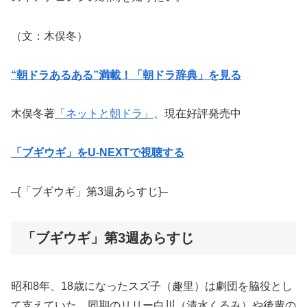
（文：木俣冬）
“朝ドラあるある”満載！「朝ドラ辞典」を見る
木俣冬著
「ネットと朝ドラ」
、現在好評発売中
「ブギウギ」をU-NEXTで視聴する
–{「ブギウギ」第3週あらすじ}–
「ブギウギ」第3週あらすじ
昭和8年、18歳になったスズ子（趣里）は劇団を脇役とし
て支えていた。同期のリリー白川（清水くるみ）や後輩の