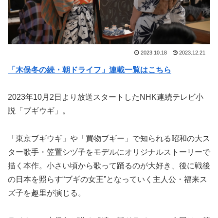
2023.10.18
2023.12.21
「木俣冬の続・朝ドライフ」連載一覧はこちら
2023年10月2日より放送スタートしたNHK連続テレビ小
説「ブギウギ」。
「東京ブギウギ」や「買物ブギー」で知られる昭和の大ス
ター歌手・笠置シヅ子をモデルにオリジナルストーリーで
描く本作。小さい頃から歌って踊るのが大好き、後に戦後
の日本を照らす“ブギの女王”となっていく主人公・福来ス
ズ子を趣里が演じる。