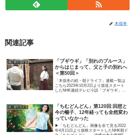
木俣冬
関連記事
「ブギウギ」「別れのブルース」
続・朝ドライフ
からはじまって、父と子の別れへ
＜第50回＞
「木俣冬の続・朝ドライフ」連載一覧は
こちら2023年10月2日より放送スタート
したNHK連続テレビ小説「ブギウギ」。
「東京ブギウギ」や「買物ブギー」で知
られる昭和の大スター歌手・笠置シヅ子
をモデルにオリジナルストーリーで描く
「ちむどんどん」第120回:回想と
続・朝ドライフ
本作。歌って踊る...
今の暢子、12年経っても全然変わ
っていなかった
▶「ちむどんどん」画像を全て見る2022
年4月11日より放映スタートしたNHK朝ド