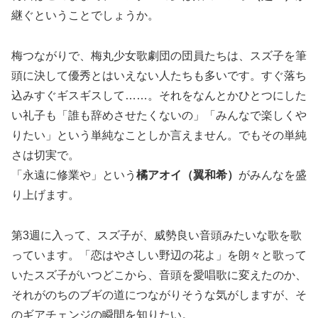
継ぐということでしょうか。
梅つながりで、梅丸少女歌劇団の団員たちは、スズ子を筆
頭に決して優秀とはいえない人たちも多いです。すぐ落ち
込みすぐギスギスして……。それをなんとかひとつにした
い礼子も「誰も辞めさせたくないの」「みんなで楽しくや
りたい」という単純なことしか言えません。でもその単純
さは切実で。
「永遠に修業や」という
橘アオイ（翼和希）
がみんなを盛
り上げます。
第3週に入って、スズ子が、威勢良い音頭みたいな歌を歌
っています。「恋はやさしい野辺の花よ」を朗々と歌って
いたスズ子がいつどこから、音頭を愛唱歌に変えたのか、
それがのちのブギの道につながりそうな気がしますが、そ
のギアチェンジの瞬間を知りたい。