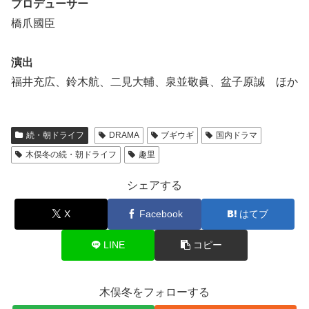
プロデューサー
橋爪國臣
演出
福井充広、鈴木航、二見大輔、泉並敬眞、盆子原誠 ほか
続・朝ドライフ
DRAMA
ブギウギ
国内ドラマ
木俣冬の続・朝ドライフ
趣里
シェアする
X
Facebook
はてブ
LINE
コピー
木俣冬をフォローする