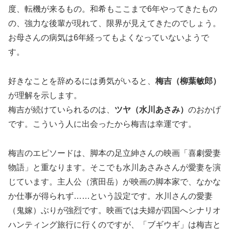
度、転機が来るもの。和希もここまで6年やってきたもの
の、強力な後輩が現れて、限界が見えてきたのでしょう。
お母さんの病気は6年経ってもよくなっていないようで
す。
好きなことを辞めるには勇気がいると、
梅吉（柳葉敏郎）
が理解を示します。
梅吉が続けていられるのは、
ツヤ（水川あさみ）
のおかげ
です。こういう人に出会ったから梅吉は幸運です。
梅吉のエピソードは、脚本の足立紳さんの映画「喜劇愛妻
物語」と重なります。そこでも水川あさみさんが愛妻を演
じています。主人公（濱田岳）が映画の脚本家で、なかな
か仕事が得られず……という設定です。水川さんの愛妻
（鬼嫁）ぶりが強烈です。映画では夫婦が四国へシナリオ
ハンティング旅行に行くのですが、「ブギウギ」は梅吉と