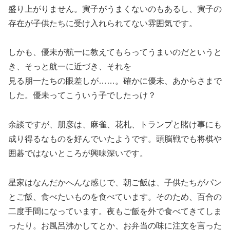
盛り上がりません。寅子がうまくないのもあるし、寅子の
存在が子供たちに受け入れられてない雰囲気です。
しかも、優未が航一に教えてもらってうまいのだというと
き、そっと航一に近づき、それを
見る朋一たちの眼差しが……。確かに優未、あからさまで
した。優未ってこういう子でしたっけ？
余談ですが、朋彦は、麻雀、花札、トランプと賭け事にも
成り得るなものを好んでいたようです。頭脳戦でも将棋や
囲碁ではないところが興味深いです。
星家はなんだかへんな感じで、朝ご飯は、子供たちがパン
とご飯、食べたいものを食べています。そのため、百合の
二度手間になっています。夜もご飯を外で食べてきてしま
ったり。お風呂沸かしてとか、お弁当の味に注文を言った