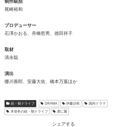
制作統括
尾崎裕和
プロデューサー
石澤かおる、舟橋哲男、徳田祥子
取材
清永聡
演出
梛川善郎、安藤大佑、橋本万葉ほか
続・朝ドライフ
DRAMA
伊藤沙莉
国内ドラマ
木俣冬の続・朝ドライフ
虎に翼
シェアする