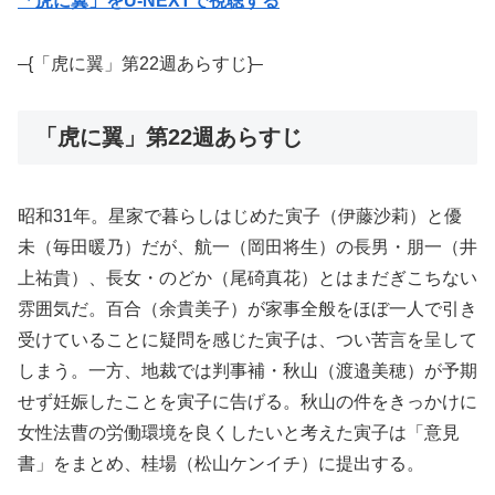
「虎に翼」をU-NEXTで視聴する
–{「虎に翼」第22週あらすじ}–
「虎に翼」第22週あらすじ
昭和31年。星家で暮らしはじめた寅子（伊藤沙莉）と優
未（毎田暖乃）だが、航一（岡田将生）の長男・朋一（井
上祐貴）、長女・のどか（尾碕真花）とはまだぎこちない
雰囲気だ。百合（余貴美子）が家事全般をほぼ一人で引き
受けていることに疑問を感じた寅子は、つい苦言を呈して
しまう。一方、地裁では判事補・秋山（渡邉美穂）が予期
せず妊娠したことを寅子に告げる。秋山の件をきっかけに
女性法曹の労働環境を良くしたいと考えた寅子は「意見
書」をまとめ、桂場（松山ケンイチ）に提出する。