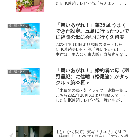
たNHK連続テレビ小説「らんまん」。
「日本の植物学の父」と呼ばれる高知県
出身の植物学者・牧野富太郎の人生をモ
デルにオリジナルストーリーで描く本
作。激動の時代の中、...
「舞いあがれ！」第35回:うまく
続・朝ドライフ
できた設定。五島に行ったついで
に福岡の母に会いに行く久留美
2022年10月3日より放映スタートした
NHK連続テレビ小説「舞いあがれ！」。
本作は、主人公が東大阪と自然豊かな長
崎・五島列島でさまざまな人との絆を育
みながら、空を飛ぶ夢に向かっていく挫
折と再生のストーリー。ものづくりの
「舞いあがれ！」婚約者の母（羽
続・朝ドライフ
町・東大阪で生まれ育...
野晶紀）に佳晴（松尾諭）がタッ
クル＜第83回＞
「木俣冬の続・朝ドライフ」連載一覧は
こちら2022年10月3日より放映スタート
したNHK連続テレビ小説「舞いあが
れ！」。本作は、主人公・岩倉舞（福原
遥）がものづくりの町・東大阪と自然豊
かな長崎・五島列島で人との絆を育みな
がら、空を飛ぶ夢に向...
【とにかく観て】実写『サユリ』がホラ
ー映画史上、いちばん面白い「4つ」の理