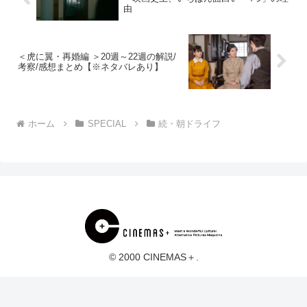
由
＜虎に翼・再婚編 ＞20週～22週の解説/
考察/感想まとめ【※ネタバレあり】
ホーム
SPECIAL
続・朝ドライフ
© 2000 CINEMAS＋.