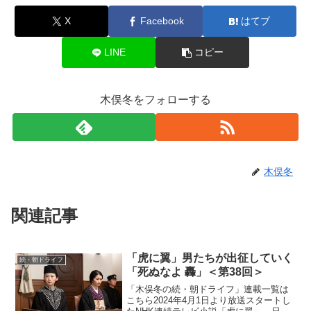
X
Facebook
はてブ
LINE
コピー
木俣冬をフォローする
木俣冬
関連記事
「虎に翼」男たちが出征していく
続・朝ドライフ
「死ぬなよ 轟」＜第38回＞
「木俣冬の続・朝ドライフ」連載一覧は
こちら2024年4月1日より放送スタートし