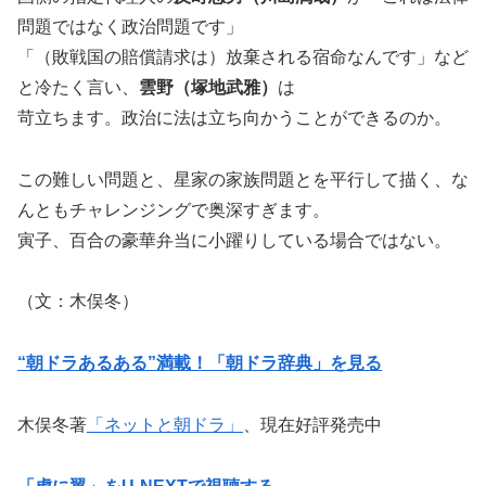
問題ではなく政治問題です」
「（敗戦国の賠償請求は）放棄される宿命なんです」など
と冷たく言い、
雲野（塚地武雅）
は
苛立ちます。政治に法は立ち向かうことができるのか。
この難しい問題と、星家の家族問題とを平行して描く、な
んともチャレンジングで奥深すぎます。
寅子、百合の豪華弁当に小躍りしている場合ではない。
（文：木俣冬）
“朝ドラあるある”満載！「朝ドラ辞典」を見る
木俣冬著
「ネットと朝ドラ」
、現在好評発売中