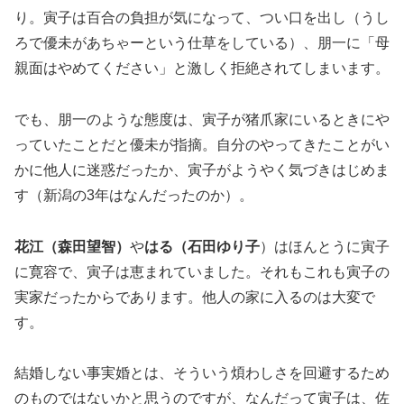
り。寅子は百合の負担が気になって、つい口を出し（うし
ろで優未があちゃーという仕草をしている）、朋一に「母
親面はやめてください」と激しく拒絶されてしまいます。
でも、朋一のような態度は、寅子が猪爪家にいるときにや
っていたことだと優未が指摘。自分のやってきたことがい
かに他人に迷惑だったか、寅子がようやく気づきはじめま
す（新潟の3年はなんだったのか）。
花江（森田望智）
や
はる（石田ゆり子
）はほんとうに寅子
に寛容で、寅子は恵まれていました。それもこれも寅子の
実家だったからであります。他人の家に入るのは大変で
す。
結婚しない事実婚とは、そういう煩わしさを回避するため
のものではないかと思うのですが、なんだって寅子は、佐