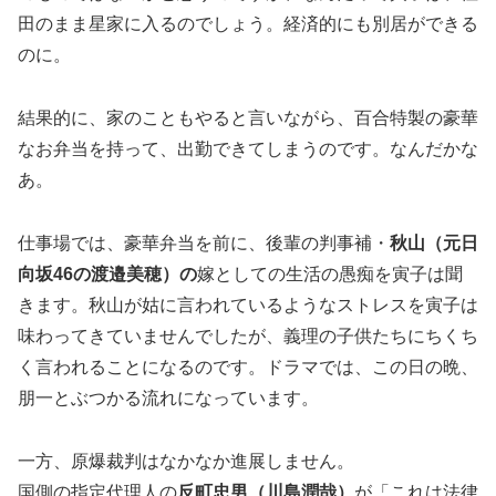
田のまま星家に入るのでしょう。経済的にも別居ができる
のに。
結果的に、家のこともやると言いながら、百合特製の豪華
なお弁当を持って、出勤できてしまうのです。なんだかな
あ。
仕事場では、豪華弁当を前に、後輩の判事補・
秋山（元日
向坂46の渡邉美穂）の
嫁としての生活の愚痴を寅子は聞
きます。秋山が姑に言われているようなストレスを寅子は
味わってきていませんでしたが、義理の子供たちにちくち
く言われることになるのです。ドラマでは、この日の晩、
朋一とぶつかる流れになっています。
一方、原爆裁判はなかなか進展しません。
国側の指定代理人の
反町忠男（川島潤哉）
が「これは法律