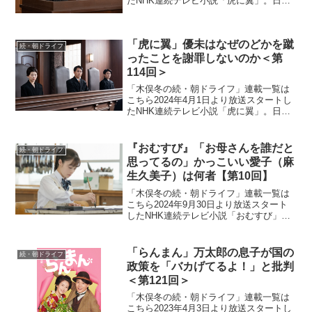
たNHK連続テレビ小説「虎に翼」。日本
史上で初めて法曹の世界に飛び込んだ女
性をモデルにオリジナルストーリーで描
く本作。困難な時代に生まれながらも仲
「虎に翼」優未はなぜのどかを蹴
間たちと切磋琢磨...
続・朝ドライフ
ったことを謝罪しないのか＜第
114回＞
「木俣冬の続・朝ドライフ」連載一覧は
こちら2024年4月1日より放送スタートし
たNHK連続テレビ小説「虎に翼」。日本
史上で初めて法曹の世界に飛び込んだ女
性をモデルにオリジナルストーリーで描
く本作。困難な時代に生まれながらも仲
『おむすび』「お母さんを誰だと
続・朝ドライフ
間たちと切磋琢磨...
思ってるの」かっこいい愛子（麻
生久美子）は何者【第10回】
「木俣冬の続・朝ドライフ」連載一覧は
こちら2024年9月30日より放送スタート
したNHK連続テレビ小説「おむすび」。
平成“ど真ん中”の、2004年(平成16年)。ヒ
ロイン・米田結（よねだ・ゆい）は、福
岡・糸島で両親や祖父母と共に暮らして
「らんまん」万太郎の息子が国の
続・朝ドライフ
いた...
政策を「バカげてるよ！」と批判
＜第121回＞
「木俣冬の続・朝ドライフ」連載一覧は
こちら2023年4月3日より放送スタートし