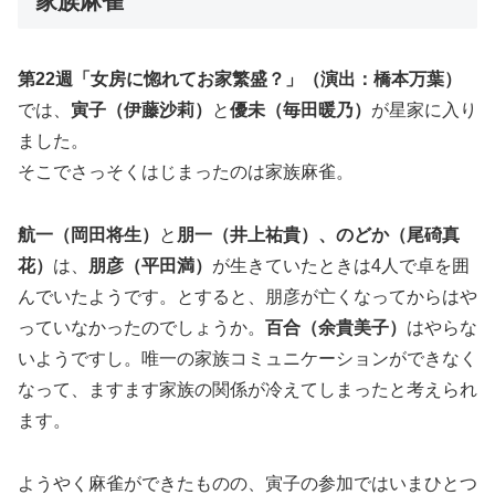
家族麻雀
第22週「女房に惚れてお家繁盛？」（演出：橋本万葉）
では、
寅子（伊藤沙莉）
と
優未（毎田暖乃）
が星家に入り
ました。
そこでさっそくはじまったのは家族麻雀。
航一（岡田将生）
と
朋一（井上祐貴）、のどか（尾碕真
花）
は、
朋彦（平田満）
が生きていたときは4人で卓を囲
んでいたようです。とすると、朋彦が亡くなってからはや
っていなかったのでしょうか。
百合（余貴美子）
はやらな
いようですし。唯一の家族コミュニケーションができなく
なって、ますます家族の関係が冷えてしまったと考えられ
ます。
ようやく麻雀ができたものの、寅子の参加ではいまひとつ