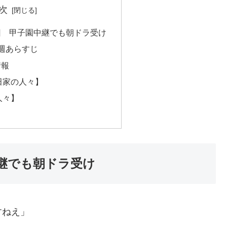
次
回 甲子園中継でも朝ドラ受け
週あらすじ
情報
田家の人々】
人々】
継でも朝ドラ受け
すねえ」