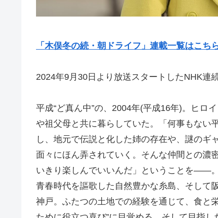
「木俣冬の続・朝ドライフ」連載一覧はこち
2024年9月30日より放送スタートしたNHK
平成“ど真ん中”の、2004年(平成16年)。
や祖父母と共に暮らしていた。「何事もない
し、地元で伝説と化した姉の存在や、謎のギ
面々にほん弄されていく。そんな仲間との濃
いきり楽しんでいいんだ」ということを――
青春時代を謳歌した自然豊かな糸島、そして
神戸。ふたつの土地での経験を通じて、食と栄
ために役立つ喜び”に目覚める。そして目指した