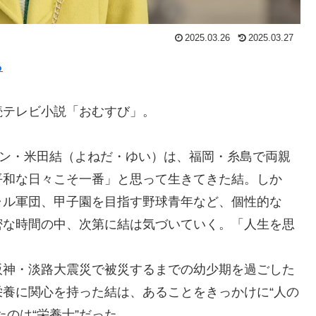
2025.03.26
2025.03.27
ら
連続テレビ小説「おむすび」。
ヒロイン・米田結（よねだ・ゆい）は、福岡・糸島で両親
平和な日々こそ一番」と思って生きてきた結。しか
ャル軍団、甲子園を目指す野球青年など、個性的な
密な時間の中、次第に結は気づいていく。「人生を思
。
阪神・淡路大震災で被災するまでの幼少期を過ごした
養に関心を持った結は、あることをきっかけに“人の
のは“栄養士”だった。