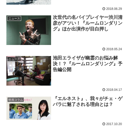
2018.06.29
次世代の名バイプレイヤー渋川清
ニュース
彦がアツい！『ルームロンダリン
グ』ほか出演作が目白押し
2018.05.24
池田エライザが幽霊のお悩み解
ニュース
決！？『ルームロンダリング』予
告編公開
2018.04.17
『エルネスト』、我々がチェ・ゲ
映画コラム
バラに魅了される理由とは？
2017.10.20