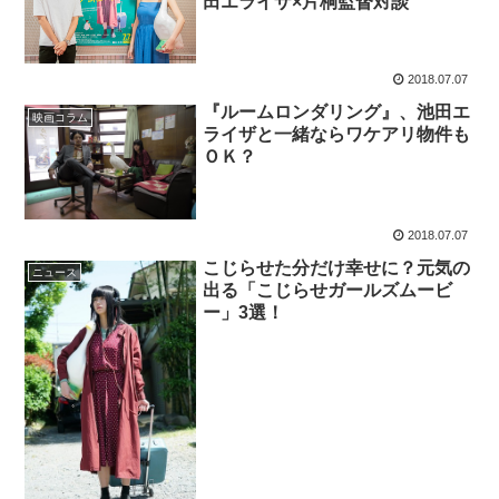
田エライザ×片桐監督対談
2018.07.07
『ルームロンダリング』、池田エ
映画コラム
ライザと一緒ならワケアリ物件も
ＯＫ？
2018.07.07
こじらせた分だけ幸せに？元気の
ニュース
出る「こじらせガールズムービ
ー」3選！