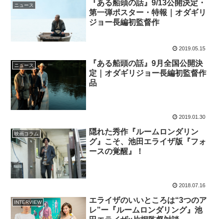
『ある船頭の話』9/13公開決定・
ニュース
第一弾ポスター・特報｜オダギリ
ジョー長編初監督作
2019.05.15
『ある船頭の話』9月全国公開決
ニュース
定｜オダギリジョー長編初監督作
品
2019.01.30
隠れた秀作『ルームロンダリン
映画コラム
グ』こそ、池田エライザ版『フォ
ースの覚醒』！
2018.07.16
エライザのいいところは“3つのア
INTERVIEW
レ”ー『ルームロンダリング』池