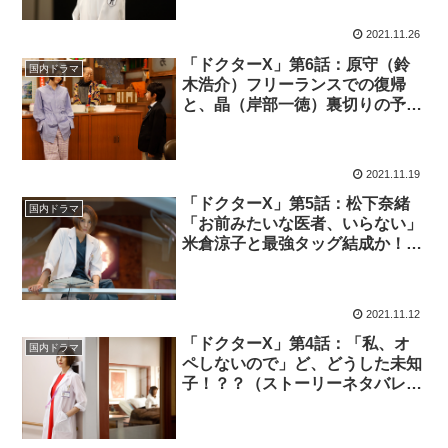
2021.11.26
「ドクターX」第6話：原守（鈴
国内ドラマ
木浩介）フリーランスでの復帰
と、晶（岸部一徳）裏切りの予感
（ストーリーネタバレあり）
2021.11.19
「ドクターX」第5話：松下奈緒
国内ドラマ
「お前みたいな医者、いらない」
米倉涼子と最強タッグ結成か！？
（ストーリーネタバレあり）
2021.11.12
「ドクターX」第4話：「私、オ
国内ドラマ
ペしないので」ど、どうした未知
子！？？（ストーリーネタバレあ
り）