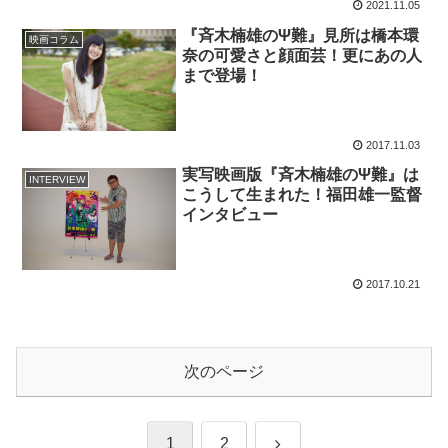
2021.11.05
『斉木楠雄のΨ難』見所は橋本環
映画コラム
奈の可愛さと顔面芸！更にあの人
まで登場！
2017.11.03
実写映画版『斉木楠雄のΨ難』は
INTERVIEW
こうして生まれた！福田雄一監督
インタビュー
2017.10.21
次のページ
次
1
2