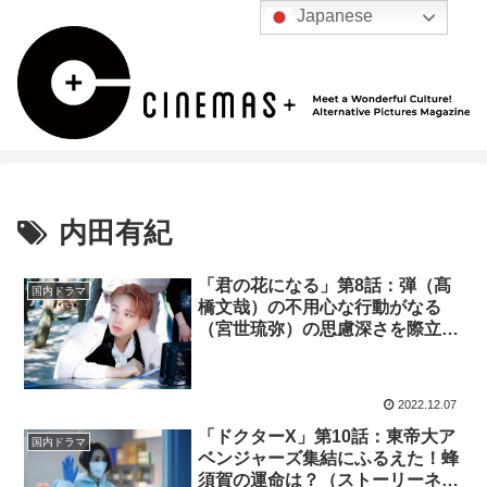
Japanese
内田有紀
「君の花になる」第8話：弾（髙
国内ドラマ
橋文哉）の不用心な行動がなる
（宮世琉弥）の思慮深さを際立て
る
2022.12.07
「ドクターX」第10話：東帝大ア
国内ドラマ
ベンジャーズ集結にふるえた！蜂
須賀の運命は？（ストーリーネタ