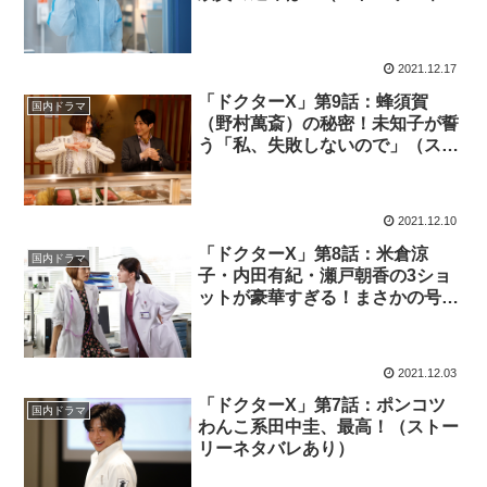
バレあり）
2021.12.17
「ドクターX」第9話：蜂須賀
国内ドラマ
（野村萬斎）の秘密！未知子が誓
う「私、失敗しないので」（スト
ーリーネタバレあり）
2021.12.10
「ドクターX」第8話：米倉涼
国内ドラマ
子・内田有紀・瀬戸朝香の3ショ
ットが豪華すぎる！まさかの号泣
回（ストーリーネタバレあり）
2021.12.03
「ドクターX」第7話：ポンコツ
国内ドラマ
わんこ系田中圭、最高！（ストー
リーネタバレあり）