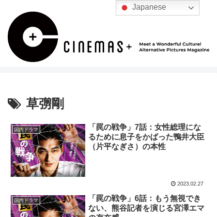
Japanese
草彅剛
「罠の戦争」7話：女性総理にな
国内ドラマ
るために息子をかばった鴨井大臣
（片平なぎさ）の本性
2023.02.27
「罠の戦争」6話：もう無視でき
国内ドラマ
ない、熊谷記者を演じる宮澤エマ