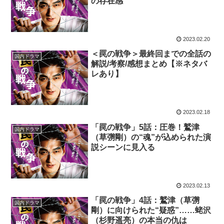
の存在感
2023.02.20
＜罠の戦争＞最終回までの全話の
国内ドラマ
解説/考察/感想まとめ【※ネタバ
レあり】
2023.02.18
「罠の戦争」5話：圧巻！鷲津
国内ドラマ
（草彅剛）の“魂”が込められた演
説シーンに見入る
2023.02.13
「罠の戦争」4話：鷲津（草彅
国内ドラマ
剛）に向けられた“疑惑”……蛯沢
（杉野遥亮）の本当の仇は