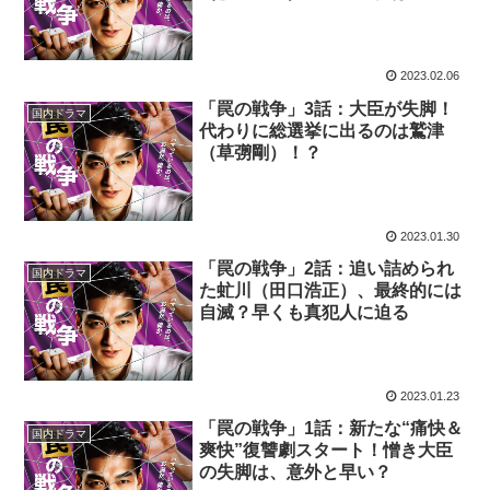
2023.02.06
「罠の戦争」3話：大臣が失脚！
国内ドラマ
代わりに総選挙に出るのは鷲津
（草彅剛）！？
2023.01.30
「罠の戦争」2話：追い詰められ
国内ドラマ
た虻川（田口浩正）、最終的には
自滅？早くも真犯人に迫る
2023.01.23
「罠の戦争」1話：新たな“痛快＆
国内ドラマ
爽快”復讐劇スタート！憎き大臣
の失脚は、意外と早い？