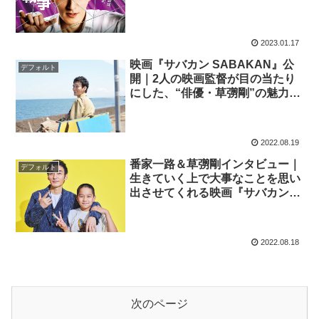
2023.01.17
映画『サバカン SABAKAN』公
デフォルト
開｜2人の映画監督が目の当たり
にした、“俳優・草彅剛”の魅力と
は？
2022.08.19
番家一路＆草彅剛インタビュー｜
デフォルト
生きていく上で大事なことを思い
出させてくれる映画『サバカン
SABAKAN』
2022.08.18
次のページ