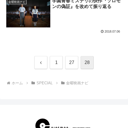
学園青春ミステリの快作『ソロモ
金曜映画ナビ
ンの偽証』を改めて振り返る
2018.07.06
前
1
27
28
へ
ホーム
SPECIAL
金曜映画ナビ