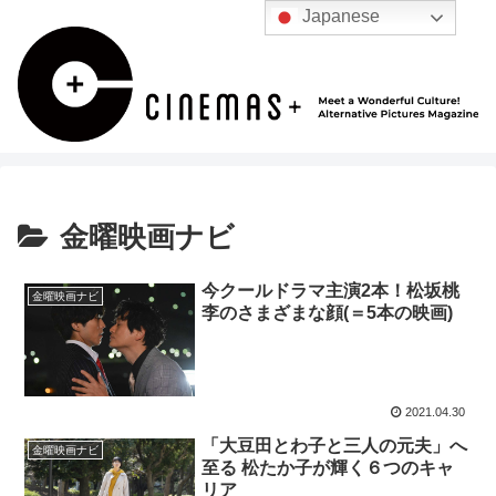
Japanese
金曜映画ナビ
今クールドラマ主演2本！松坂桃
金曜映画ナビ
李のさまざまな顔(＝5本の映画)
2021.04.30
「大豆田とわ子と三人の元夫」へ
金曜映画ナビ
至る 松たか子が輝く６つのキャ
リア