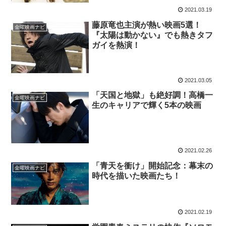
2021.03.19
藤原竜也主演が熱い映画5選！
金曜映画ナビ
『太陽は動かない』でも熱きタフ
ガイを熱演！
2021.03.05
「天国と地獄」も絶好調！高橋一
金曜映画ナビ
生のキャリアで輝く5本の映画
2021.02.26
「青天を衝け」開始記念：幕末の
金曜映画ナビ
時代を描いた映画たち！
2021.02.19