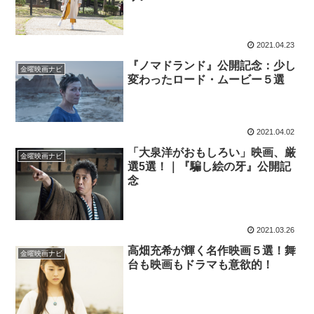
2021.04.23
『ノマドランド』公開記念：少し
金曜映画ナビ
変わったロード・ムービー５選
2021.04.02
「大泉洋がおもしろい」映画、厳
金曜映画ナビ
選5選！｜『騙し絵の牙』公開記
念
2021.03.26
高畑充希が輝く名作映画５選！舞
金曜映画ナビ
台も映画もドラマも意欲的！