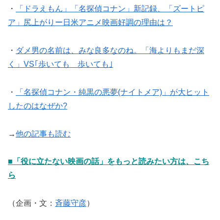
・
「ドラえもん」「名探偵コナン」新記録、「ズートピ
ア」尻上がりー日米アニメ映画好調の理由は？
・
ダメ男の名前は、みな良多なのね。「海よりもまだ深
く」VS｢歩いても 歩いても｣
・
「名探偵コナン・純黒の悪夢(ナイトメア)」が大ヒット
したのはなぜか?
→
他の記事も読む
■「役に立たない映画の話」をもっと読みたい方は、こち
ら
（企画・文：
斉藤守彦
）