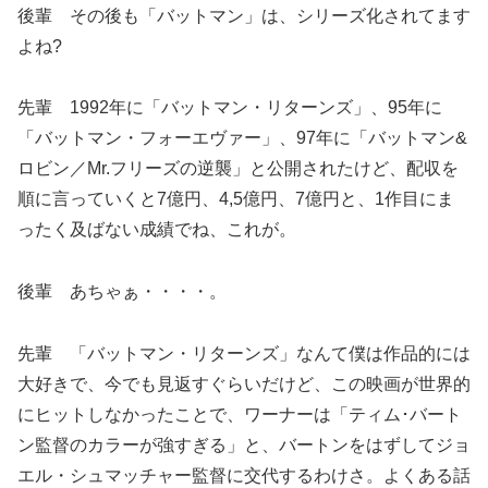
後輩 その後も「バットマン」は、シリーズ化されてます
よね?
先輩 1992年に「バットマン・リターンズ」、95年に
「バットマン・フォーエヴァー」、97年に「バットマン&
ロビン／Mr.フリーズの逆襲」と公開されたけど、配収を
順に言っていくと7億円、4,5億円、7億円と、1作目にま
ったく及ばない成績でね、これが。
後輩 あちゃぁ・・・・。
先輩 「バットマン・リターンズ」なんて僕は作品的には
大好きで、今でも見返すぐらいだけど、この映画が世界的
にヒットしなかったことで、ワーナーは「ティム･バート
ン監督のカラーが強すぎる」と、バートンをはずしてジョ
エル・シュマッチャー監督に交代するわけさ。よくある話