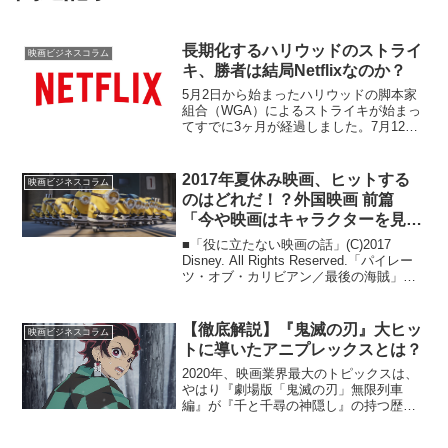
長期化するハリウッドのストライ
映画ビジネスコラム
キ、勝者は結局Netflixなのか？
5月2日から始まったハリウッドの脚本家
組合（WGA）によるストライキが始まっ
てすでに3ヶ月が経過しました。7月12日
には、俳優の組合であるSAG-AFTRAも
このストライキに加わり、63年ぶりのダ
ブルストライキへと発展。これによっ
2017年夏休み映画、ヒットする
映画ビジネスコラム
て、アメリ...
のはどれだ！？外国映画 前篇
「今や映画はキャラクターを見る
ためのメディアだ」
■「役に立たない映画の話」(C)2017
Disney. All Rights Reserved.「パイレー
ツ・オブ・カリビアン／最後の海賊」大
ヒット！！だが・・。女の後輩 あれ?
先輩は?後輩 そういえば、いませんね
え。爺 夏休みがどーの...
【徹底解説】『鬼滅の刃』大ヒッ
映画ビジネスコラム
トに導いたアニプレックスとは？
2020年、映画業界最大のトピックスは、
やはり『劇場版「鬼滅の刃」無限列車
編』が『千と千尋の神隠し』の持つ歴代
興行収入の記録を塗り替えたことでしょ
う。映画の大ヒットには配給会社の力が