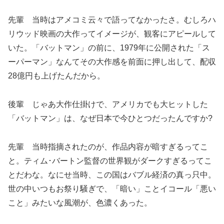
先輩 当時はアメコミ云々で語ってなかったさ。むしろハ
リウッド映画の大作ってイメージが、観客にアピールして
いた。「バットマン」の前に、1979年に公開された「ス
ーパーマン」なんてその大作感を前面に押し出して、配収
28億円も上げたんだから。
後輩 じゃあ大作仕掛けで、アメリカでも大ヒットした
「バットマン」は、なぜ日本で今ひとつだったんですか?
先輩 当時指摘されたのが、作品内容が暗すぎるってこ
と。ティム･バートン監督の世界観がダークすぎるってこ
とだわな。なにせ当時、この国はバブル経済の真っ只中。
世の中いつもお祭り騒ぎで、「暗い」ことイコール「悪い
こと」みたいな風潮が、色濃くあった。