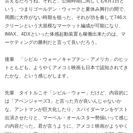
言えるだろうね。それと、公開時期に関しても6月1日と
いう、つまりゴールデン・ウィークと夏休み興行の間で、
周囲に大作がない時期を狙った。それが功を奏して746ス
クリーンという大規模なマーケット編成が可能になり、
IMAX、4DXといった体感起動装置も稼働出来たのは、マ
ーケティングの勝利だと言って良いだろう。
後輩 「シビル・ウォー／キャプテン・アメリカ」のヒッ
トともども、ようやくアメコミ映画も日本で認知されてき
たかな、という感じがします。
先輩 タイトルこそ「シビル・ウォー」だけど、内容的に
は「アベンジャーズ3」と言った方が良いんじゃないか
な。アントマンが巨大化したり、スパイダーマンをゲスト
出演させたりと、マーベル・オールスター勢揃いって感じ
の内容だった。君が言うように、アメコミ映画がようやく