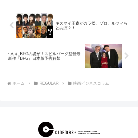
He...
キスマイ玉森がカラ松、ゾロ、ルフィら
と共演？！
ついにBFGの姿が！スピルバーグ監督最
新作『BFG』日本版予告解禁
ホーム
REGULAR
映画ビジネスコラム