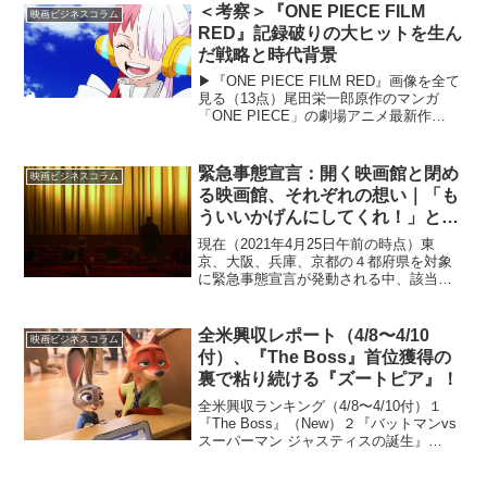
必要不可欠です。映画館への「営業」と
＜考察＞『ONE PIECE FILM
映画ビジネスコラム
世間への「宣伝」を担う...
RED』記録破りの大ヒットを生ん
だ戦略と時代背景
▶︎『ONE PIECE FILM RED』画像を全て
見る（13点）尾田栄一郎原作のマンガ
「ONE PIECE」の劇場アニメ最新作
『ONE PIECE FILM RED』が猛烈な勢い
で興行収入を伸ばしています。公開から
20日間の短期間で興行...
緊急事態宣言：開く映画館と閉め
映画ビジネスコラム
る映画館、それぞれの想い｜「も
ういいかげんにしてくれ！」とい
う悲痛な叫び
現在（2021年4月25日午前の時点）東
京、大阪、兵庫、京都の４都府県を対象
に緊急事態宣言が発動される中、該当地
域の映画館にも休業要請が出されまし
た。 3度目の緊急事態宣言｜映画館への
影響は甚大、そして協力金は到底足りな
全米興収レポート（4/8〜4/10
映画ビジネスコラム
い！ 映画館への...
付）、『The Boss』首位獲得の
裏で粘り続ける『ズートピア』！
全米興収ランキング（4/8〜4/10付）１
『The Boss』（New）２『バットマンvs
スーパーマン ジャスティスの誕生』
（↓）３『ズートピア』（↓）４『My Big
Fat Greek Wedding2』（↓）５『Hardcore