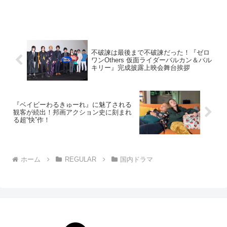
た元高校教師の主人公・仲町あす花が、7
人組ボーイズグループ“8LOOM（ブルー
ム）”の寮母となり、一緒に“トップアーテ
ィス...
不破諫は最後まで不破諫だった！『ゼロ
ワンOthers 仮面ライダーバルカン＆バル
キリー』完成披露上映会舞台挨拶
『ベイビーわるきゅーれ』に魅了される
観客が続出！邦画アクション史に刻まれ
る超“快”作！
ホーム
REGULAR
国内ドラマ