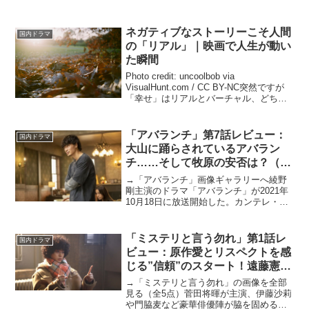
ネガティブなストーリーこそ人間
国内ドラマ
の「リアル」｜映画で人生が動い
た瞬間
Photo credit: uncoolbob via
VisualHunt.com / CC BY-NC突然ですが
「幸せ」はリアルとバーチャル、どちら
で体験したいですか？「バーチャルで」
と答える人は少ないのでは。リアルに幸
せを感じられる方...
「アバランチ」第7話レビュー：
国内ドラマ
大山に踊らされているアバラン
チ……そして牧原の安否は？（※
ストーリーネタバレあり）
→「アバランチ」画像ギャラリーへ綾野
剛主演のドラマ「アバランチ」が2021年
10月18日に放送開始した。カンテレ・フ
ジテレビ系で月曜夜10時の新たな連続ド
ラマ枠がスタート。第1作目となる本作
は、破天荒な謎の集団“アバランチ”の活躍
「ミステリと言う勿れ」第1話レ
国内ドラマ
を描くピカ...
ビュー：原作愛とリスペクトを感
じる”信頼”のスタート！遠藤憲一
の男泣きに涙（※ストーリーネタ
→「ミステリと言う勿れ」の画像を全部
バレあり）
見る（全5点）菅田将暉が主演、伊藤沙莉
や門脇麦など豪華俳優陣が脇を固める新