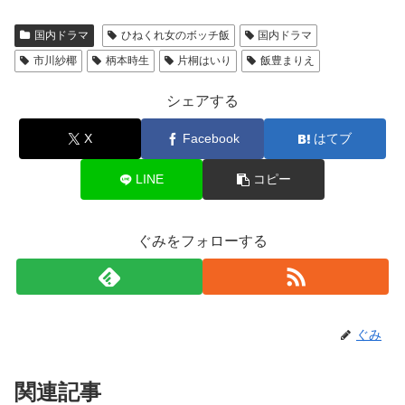
国内ドラマ
ひねくれ女のボッチ飯
国内ドラマ
市川紗椰
柄本時生
片桐はいり
飯豊まりえ
シェアする
X
Facebook
はてブ
LINE
コピー
ぐみをフォローする
ぐみ
関連記事