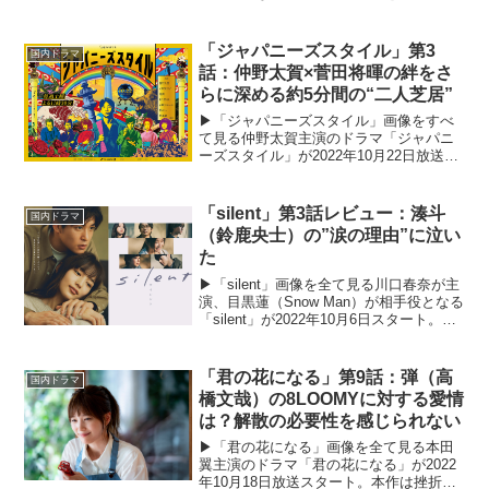
月9ドラマ「ミステリと言う勿れ」が2022
年1月10日（成人の日）より放送スター
ト。物事を深く考える癖があり、特徴的
「ジャパニーズスタイル」第3
国内ドラマ
なヘアスタイル...
話：仲野太賀×菅田将暉の絆をさ
らに深める約5分間の“二人芝居”
▶︎「ジャパニーズスタイル」画像をすべ
て見る仲野太賀主演のドラマ「ジャパニ
ーズスタイル」が2022年10月22日放送ス
タート。本作はさびれた温泉旅館のセッ
トを舞台に、俳優たちが観客の前で“ほぼ
本番一発勝負”の演技を繰り広げるテレビ
「silent」第3話レビュー：湊斗
国内ドラマ
朝日初の本...
（鈴鹿央士）の”涙の理由”に泣い
た
▶︎「silent」画像を全て見る川口春奈が主
演、目黒蓮（Snow Man）が相手役となる
「silent」が2022年10月6日スタート。主
人公・紬（川口春奈）は突然別れを告げ
られた元恋人・想（目黒蓮）と8年ぶりに
再会。彼は難病により、ほと...
「君の花になる」第9話：弾（高
国内ドラマ
橋文哉）の8LOOMYに対する愛情
は？解散の必要性を感じられない
▶︎「君の花になる」画像を全て見る本田
翼主演のドラマ「君の花になる」が2022
年10月18日放送スタート。本作は挫折し