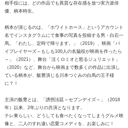
相手役には、どの作品でも異質な存在感を放つ実力派俳
優、柄本時生。
柄本が演じるのは、「ホワイトホース」というアカウント
名でインスタグラムにて食事の写真を投稿する男・白石一
馬。「わたし、定時で帰ります。」（2019）、映画「バ
イプレイヤーズ～もしも100人の名脇役が映画を作ったら
～」（2021）、舞台「泣くロミオと怒るジュリエット」
（2020）など、舞台から映画まで数多くの作品に出演し
ている柄本が、飯豊演じる川本つぐみの白馬の王子様
に？！
主演の飯豊とは、「誘拐法廷～セブンデイズ～」（2018
年）以来、2年ぶりの共演となります。
テレ東らしい、どうしても食べたくなってしまうグルメ映
像と、二人のすれ違い恋愛コメディを、お楽しみに！