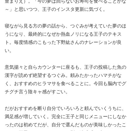
豊まりえ）。「今の夢は回らないお寿司を食べることかな
～」と思いつつ、王子のインスタ更新に気づく。
寝ながら見る方の夢の話から、つぐみが考えていた夢のほ
うになり、最終的になぜか熱血ノリになる王子のテキス
ト。毎度情感のこもった下野紘さんのナレーションが良
い。
意気揚々と自らカウンターに座るも、王子の投稿した魚の
漢字が読めず絶望するつぐみ。頼みたかったハマチがな
く、おすすめのヒラマサを食べることに。今回も脳内でグ
チグチ言う陰キャ感がすごい。
だがおすすめを断り自分でいろいろと頼んでいくうちに、
満足感が増していく。完全に王子と同じメニューにしなか
ったのは初めてだが、自分で選んだものが美味しかったこ