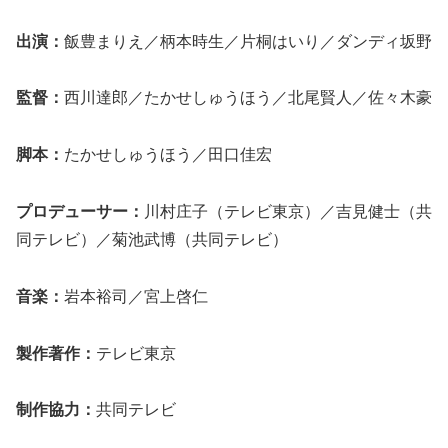
出演：
飯豊まりえ／柄本時生／片桐はいり／ダンディ坂野
監督：
西川達郎／たかせしゅうほう／北尾賢人／佐々木豪
脚本：
たかせしゅうほう／田口佳宏
プロデューサー：
川村庄子（テレビ東京）／吉見健士（共
同テレビ）／菊池武博（共同テレビ）
音楽：
岩本裕司／宮上啓仁
製作著作：
テレビ東京
制作協力：
共同テレビ